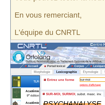
En vous remerciant,
L'équipe du CNRTL
Accueil
Portail lexical
Corpus
Lexique
Morphologie
Lexicographie
Etymologie
Entrez une forme
TLFi
options d'affichage
Académie
SUR-MOI, SURMOI
, subst. masc. inv.
e
9
édition
PSYCHANALYSE
Académie