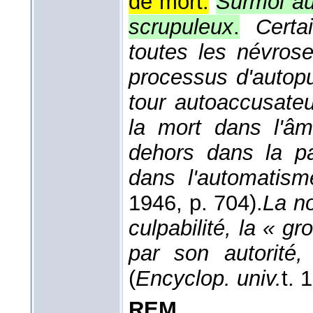
de mort.
Surmoi aut
scrupuleux
.
Certa
toutes les névros
processus d'autopun
tour autoaccusateu
la mort dans l'âm
dehors dans la pa
dans l'automatism
1946
, p. 704).
La no
culpabilité, la « g
par son autorité,
(
Encyclop. univ.
t. 
REM.