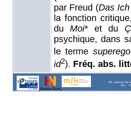
par Freud (
Das Ich
la fonction critiqu
du
Moi
* et du
Ç
psychique, dans sa
le terme
superego
2
id
).
Fréq. abs. litt
44, avenue de l
Tél. : 