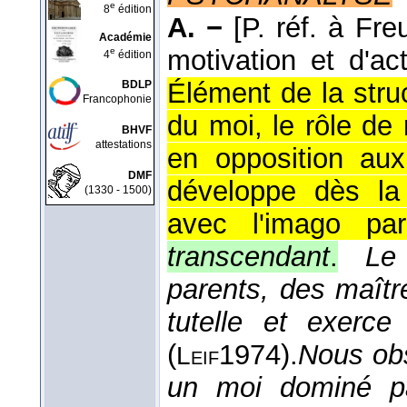
e
8
édition
A. −
[P. réf. à Fr
Académie
motivation et d'ac
e
4
édition
Élément de la stru
BDLP
Francophonie
du moi, le rôle de
BHVF
attestations
en opposition aux
DMF
développe dès la 
(1330 - 1500)
avec l'imago pare
transcendant
.
Le
parents, des maître
tutelle et exerce
(
1974
).
Nous ob
Leif
un moi dominé pa