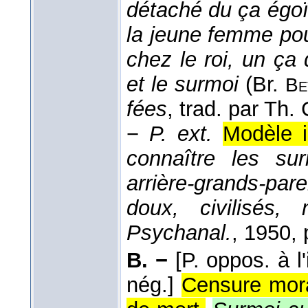
détaché du ça égoïst
la jeune femme pou
chez le roi, un ça
et le surmoi
(
Br.
Be
fées
, trad. par Th. 
−
P. ext.
Modèle i
connaître les su
arrière-grands-par
doux, civilisés,
Psychanal.
, 1950
, 
B. −
[P. oppos. à l
nég.]
Censure moral