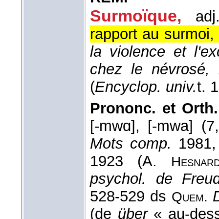
Surmoïque,
adj.
rapport au surmoi, 
la violence et l'
chez le névrosé, 
(
Encyclop. univ.
t. 
Prononc. et Orth.
[-mwɑ], [-mwa] (7
Mots comp.
1981,
1923 (A.
Hesnar
psychol. de Freu
528-529 ds
Quem.
(de
über
« au-des