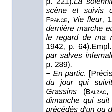
p. 221).
La solenni
scène et suivis 
,
Vie fleur
, 
France
dernière marche eut
le regard de ma n
1942
, p. 64).
Empl.
par salves inferna
p. 289).
−
En partic.
[Préci
du jour qui suivi
Grassins
(
Balzac
dimanche qui suit
précédés d'un ou d