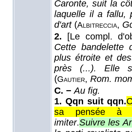
Caronte, suit la c
laquelle il a fallu,
d'art
(
,
Gd
Albitreccia
2.
[Le compl. d'o
Cette bandelette 
plus étroite et de
près (...). Elle 
(
,
Rom. mom
Gautier
C. −
Au fig.
1.
Qqn suit qqn.
C
sa pensée à ce
imiter
.
Suivre les A