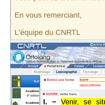
En vous remerciant,
L'équipe du CNRTL
Accueil
Portail lexical
Corpus
Lexique
Morphologie
Lexicographie
Etymologie
Entrez une forme
TLFi
options d'affichage
Académie
SUIVRE
, verbe trans.
e
9
édition
I. −
Venir, se si
Académie