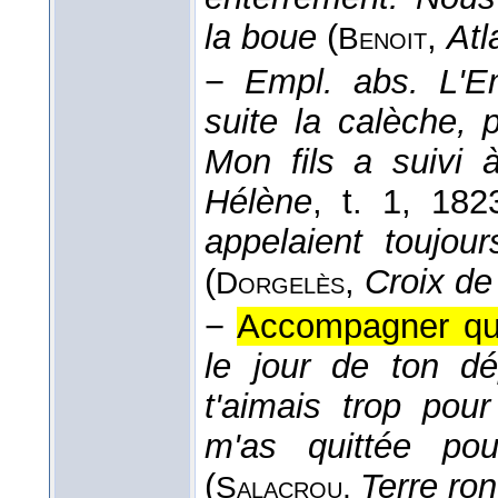
la boue
(
,
Atl
Benoit
−
Empl. abs.
L'E
suite la calèche,
Mon fils a suivi 
Hélène
, t. 1
, 182
appelaient toujou
(
,
Croix de
Dorgelès
−
Accompagner que
le jour de ton dé
t'aimais trop pou
m'as quittée po
(
Terre ro
Salacrou
,