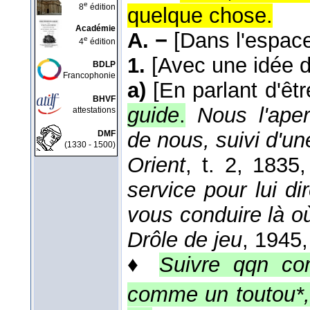
e
8
édition
quelque chose.
Académie
A. −
[Dans l'espac
e
4
édition
1.
[Avec une idée
BDLP
Francophonie
a)
[En parlant d'êtr
BHVF
guide
.
Nous l'ape
attestations
de nous, suivi d'u
DMF
(1330 - 1500)
Orient
, t. 2
, 1835
,
service pour lui d
vous conduire là o
Drôle de jeu
, 1945
,
♦
Suivre qqn c
comme un toutou*