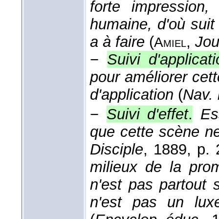
forte impression,
humaine, d'où suit 
a à faire
(
,
Jou
Amiel
−
Suivi d'applicat
pour améliorer cett
d'application
(
Nav. i
−
Suivi d'effet
.
Es
que cette scène ne 
Disciple
, 1889
, p. 
milieux de la prom
n'est pas partout s
n'est pas un luxe