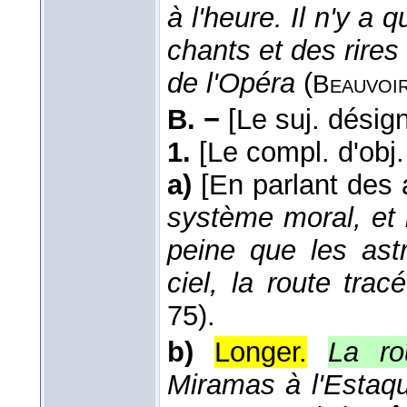
à l'heure. Il n'y a 
chants et des rires
de l'Opéra
(
Beauvoi
B. −
[Le suj. désig
1.
[Le compl. d'obj
a)
[En parlant des 
système moral, et 
peine que les ast
ciel, la route trac
75).
b)
Longer.
La ro
Miramas à l'Estaqu