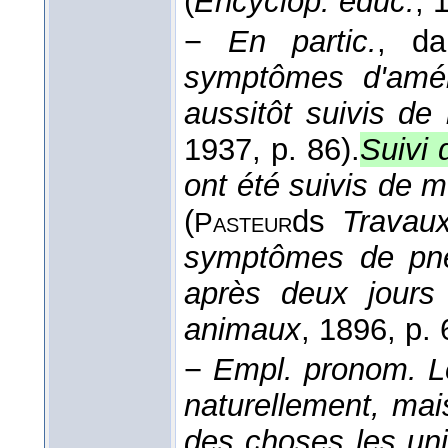
(
Encyclop. éduc.
, 
−
En partic.
,
da
symptômes d'amélio
aussitôt suivis de
1937
, p. 86).
Suivi 
ont été suivis de 
(
ds
Travau
Pasteur
symptômes de pne
après deux jours
animaux
, 1896
, p.
−
Empl. pronom.
L
naturellement, mai
des choses les uni