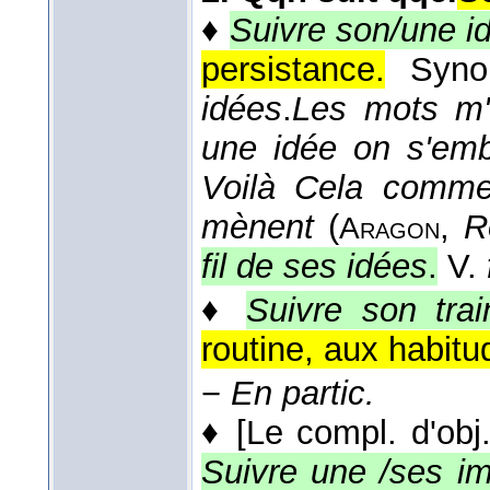
♦
Suivre son/une i
persistance.
Syn
idées
.
Les mots m'o
une idée on s'emb
Voilà Cela comm
mènent
(
,
R
Aragon
fil de ses idées
.
V.
♦
Suivre son train
routine, aux habitu
−
En partic.
♦
[Le compl. d'obj.
Suivre une /ses im