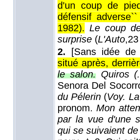
d'un coup de pied
défensif adverse``
1982
).
Le coup de
surprise
(
L'Auto
,
23
2.
[Sans idée de
situé après, derri
le salon.
Quiros (
Senora Del Socorr
du Pélerin
(
Voy. L
pronom.
Mon attent
par la vue d'une 
qui se suivaient de