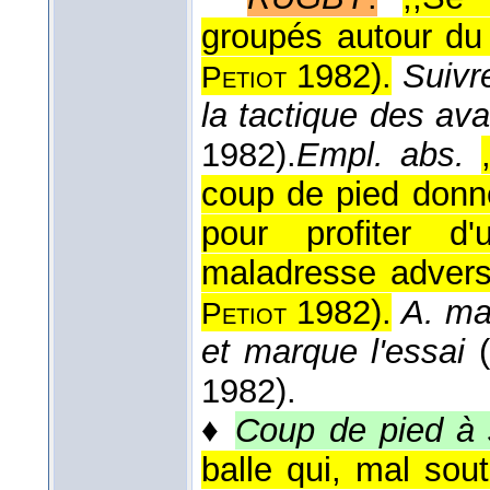
groupés autour du 
1982
).
Suivr
Petiot
la tactique des av
1982).
Empl. abs.
coup de pied donné
pour profiter d
maladresse advers
1982
).
A. ma
Petiot
et marque l'essai
1982).
♦
Coup de pied à 
balle qui, mal sou