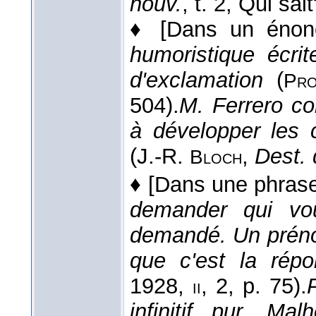
nouv.
, t. 2, Qui sa
♦
[Dans un énon
humoristique écrit
d'exclamation
(
Pro
504).
M. Ferrero co
à développer les 
(
J.-R.
,
Dest. 
Bloch
♦
[Dans une phras
demander qui vou
demandé. Un préno
que c'est la rép
1928
,
, 2, p. 75).
ii
infinitif pur, Ma