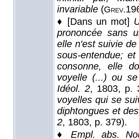
invariable
(
19
Grev.
♦
[Dans un mot]
U
prononcée sans u
elle n'est suivie de
sous-entendue; et 
consonne, elle d
voyelle (...) ou s
Idéol. 2
, 1803
, p. 
voyelles qui se su
diphtongues et des
2
, 1803
, p. 379).
♦
Empl. abs.
No