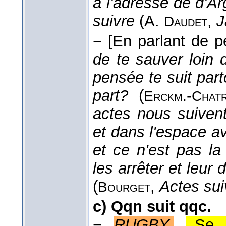
à l'adresse de d'Ar
suivre
(
A.
,
J
Daudet
−
[En parlant de p
de te sauver loin 
pensée te suit parto
part?
(
-
Erckm.
Chatr
actes nous suivent
et dans l'espace ave
et ce n'est pas l
les arrêter et leur d
(
,
Actes sui
Bourget
c)
Qqn suit qqc.
−
RUGBY
.
,,Se 