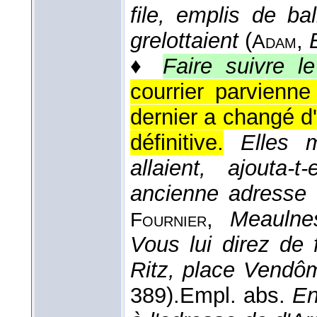
file, emplis de ba
grelottaient
(
,
Adam
♦
Faire suivre le
courrier parvienne
dernier a changé d
définitive.
Elles 
allaient, ajouta-
ancienne adresse o
,
Meaulne
Fournier
Vous lui direz de 
Ritz, place Vendô
389).
Empl. abs.
En