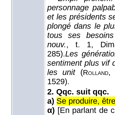
personnage palpabl
et les présidents se
plongé dans le plu
tous ses besoins 
nouv.
, t. 1, Dim
285).
Les génératio
sentiment plus vif 
les unit
(
Rolland
1529).
2.
Qqc. suit qqc.
a)
Se produire, êtr
α)
[En parlant de 