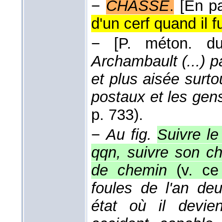
−
CHASSE
.
[En pa
d'un cerf quand il fu
−
[P. méton. du
Archambault (...) 
et plus aisée surtou
postaux et les gen
p. 733).
−
Au fig.
Suivre le
qqn, suivre son c
de chemin
(v. ce
foules de l'an de
état où il devie