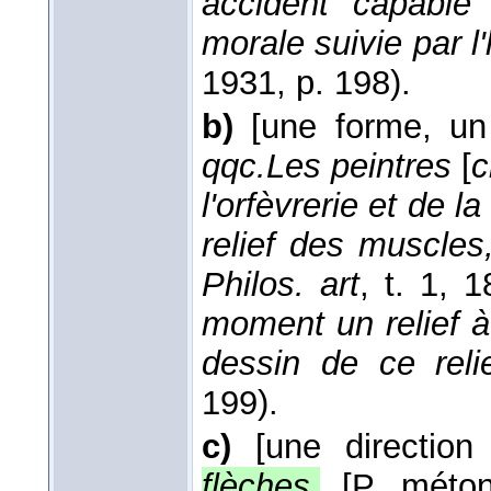
accident capable d
morale suivie par l
1931
, p. 198).
b)
[une forme, un 
qqc.
Les peintres
[
c
l'orfèvrerie et de l
relief des muscles
Philos. art
, t. 1
, 1
moment un relief à 
dessin de ce reli
199).
c)
[une direction
flèches
.
[P. méton