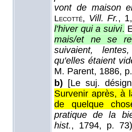
vont de maison e
,
Vill. Fr.
, 1
Lecotté
l'hiver qui a suivi
.
E
mais/et ne se re
suivaient, lente
qu'elles étaient vi
M. Parent
, 1886
, p
b)
[Le suj. désig
Survenir après, à 
de quelque chos
pratique de la bi
hist.
, 1794
, p. 73)