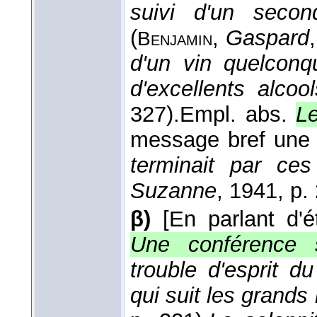
suivi d'un second
(
,
Gaspard
Benjamin
d'un vin quelconq
d'excellents alcool
327).
Empl. abs.
Le
message bref une le
terminait par ces
Suzanne
, 1941
, p.
β)
[En parlant d'é
Une conférence s
trouble d'esprit d
qui suit les grands