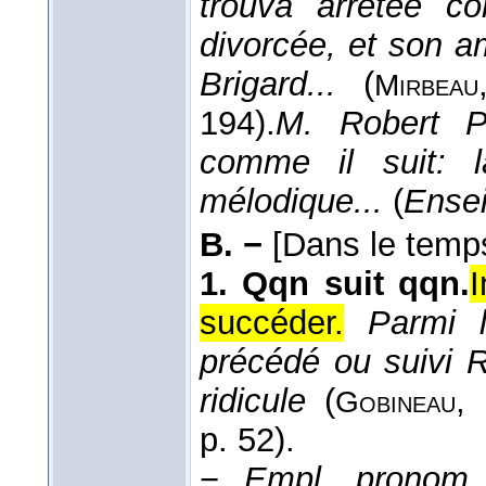
trouva arrêtée c
divorcée, et son a
Brigard...
(
Mirbeau
194).
M. Robert Pl
comme il suit: l
mélodique...
(
Ense
B. −
[Dans le temp
1.
Qqn suit qqn.
I
succéder.
Parmi 
précédé ou suivi 
ridicule
(
,
Gobineau
p. 52).
−
Empl. pronom.