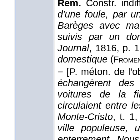
Rem.
Constr. ind
d'une foule, par u
Barèges avec ma
suivis par un do
Journal
, 1816, p. 
domestique
(
Fromen
−
[P. méton. de l'ob
échangèrent des 
voitures de la f
circulaient entre 
Monte-Cristo
, t. 1
,
ville populeuse, u
enterrement. Nou