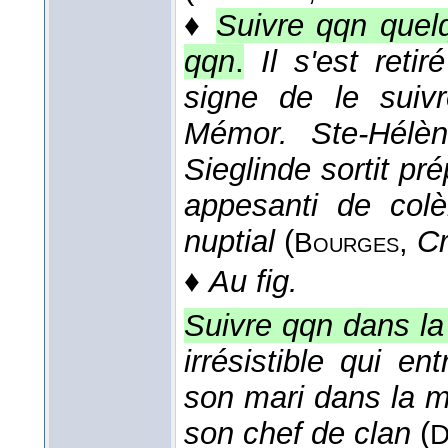
♦
Suivre qqn quelq
qqn
.
Il s'est reti
signe de le sui
Mémor. Ste-Hélè
Sieglinde sortit pr
appesanti de colèr
nuptial
(
,
Cr
Bourges
♦
Au fig.
Suivre qqn dans la
irrésistible qui e
son mari dans la m
son chef de clan
(
D