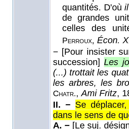
quantités. D'où
i
de grandes unit
celles des unit
,
Écon. 
Perroux
−
[Pour insister su
succession]
Les jo
(...) trottait les qu
les arbres, les bro
,
Ami Fritz
, 
Chatr.
II. −
Se déplacer,
dans le sens de qu
A. −
[Le suj. désig