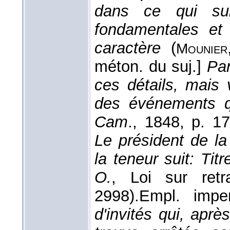
dans ce qui sui
fondamentales et 
caractère
(
Mounier
méton. du suj.]
Par
ces détails, mais 
des événements q
Cam
.
, 1848
, p. 17
Le président de la
la teneur suit: Titr
O.
, Loi sur retr
2998).
Empl. imper
d'invités qui, apr