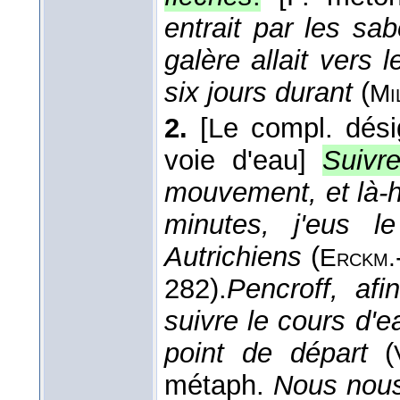
entrait par les sa
galère allait vers l
six jours durant
(
Mi
2.
[Le compl. dés
voie d'eau]
Suivr
mouvement, et là-
minutes, j'eus l
Autrichiens
(
Erckm.
282).
Pencroff, afi
suivre le cours d'e
point de départ
(
métaph.
Nous nous