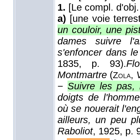
1.
[Le compl. d'obj.
a)
[une voie terrest
un couloir, une pist
dames suivre l'a
s'enfoncer dans le
1835
, p. 93).
Fl
Montmartre
(
,
Zola
−
Suivre les pas, 
doigts de l'homme,
où se nouerait l'eng
ailleurs, un peu p
Raboliot
, 1925
, p. 