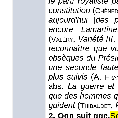
le parti royaliste 
constitution
(
Chêned
aujourd'hui
[
des p
encore Lamartine
(
,
Variété III
,
Valéry
reconnaître que 
obsèques du Prési
une seconde faute
plus suivis
(
A.
Fra
abs.
La guerre et
que des hommes qu
guident
(
,
Thibaudet
2.
Qqn suit qqc.
Se