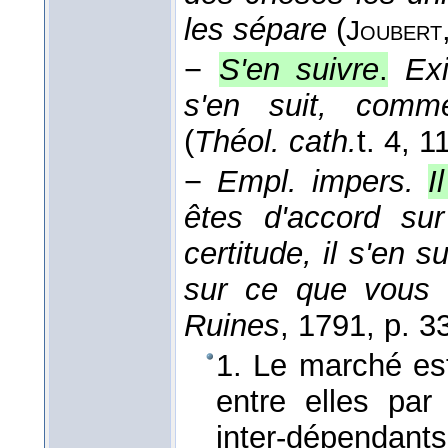
les sépare
(
Joubert
−
S'en suivre
.
Exi
s'en suit, comme 
(
Théol. cath.
t. 4, 1
−
Empl. impers.
I
êtes d'accord su
certitude, il s'en 
sur ce que vous 
Ruines
, 1791
, p. 3
1. Le marché est
entre elles par
inter-dépendan