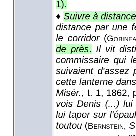
1).
♦
Suivre à distance
distance par une 
le corridor
(
Gobine
de près
.
Il vit di
commissaire qui le
suivaient d'assez
cette lanterne dans
Misér.
, t. 1
, 1862
, 
vois Denis (...) lu
lui taper sur l'ép
toutou
(
,
S
Bernstein