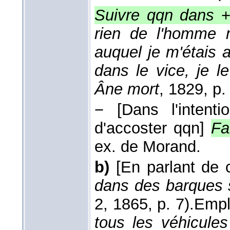
Suivre qqn dans
+ 
rien de l'homme m
auquel je m'étais a
dans le vice, je l
Âne mort
, 1829
, p.
−
[Dans l'intent
d'accoster qqn]
Fa
ex. de Morand.
b)
[En parlant de 
dans des barques 
2
, 1865
, p. 7).
Empl
tous les véhicules