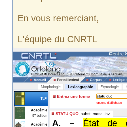
En vous remerciant,
L'équipe du CNRTL
Accueil
Portail lexical
Corpus
Lexique
Morphologie
Lexicographie
Etymologie
Entrez une forme
TLFi
options d'affichage
Académie
STATU QUO
, subst. masc. inv.
e
9
édition
A. −
État de c
Académie