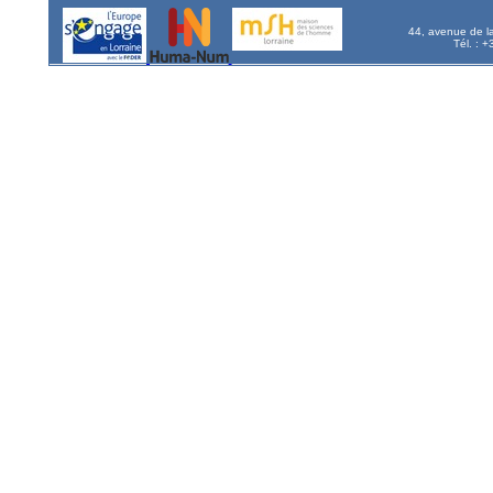
44, avenue de l
Tél. : 