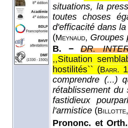
e
8
édition
situations, la press
Académie
toutes choses ég
e
4
édition
d'efficacité dans l
BDLP
Francophonie
(
,
Groupes p
Meynaud
BHVF
attestations
B. −
DR. INTER
DMF
,,Situation sembla
(1330 - 1500)
hostilités`` (
1
Barr.
comprendre (...) q
rétablissement du 
fastidieux pourp
l'armistice
(
Billotte
Prononc. et Orth