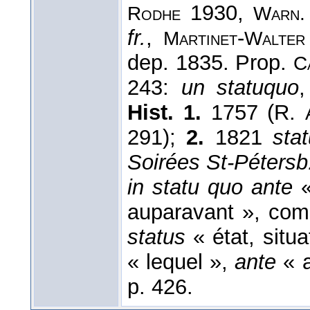
1930,
Rodhe
Warn.
fr.
,
-
Martinet
Walter
dep. 1835. Prop.
C
243:
un statuquo
,
Hist. 1.
1757 (R.
291);
2.
1821
sta
Soirées St-Pétersb
in statu quo ante
auparavant », co
status
« état, situa
« lequel »,
ante
« a
p. 426.