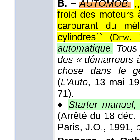
B. −
AUTOMOB.
,
froid des moteurs 
carburant du mé
cylindres`` (
Dew.
automatique
.
Tous 
des « démarreurs à 
chose dans le ge
(
L'Auto
, 13 mai 1
71).
♦
Starter manuel,
(Arrêté du 18 déc
Paris, J.O., 1991, p