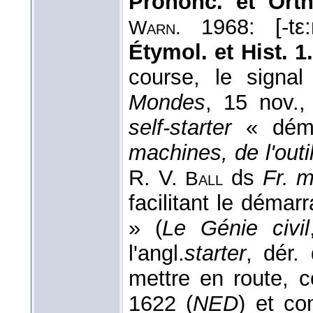
Prononc. et Orth
1968: [-tε:
Warn.
Étymol. et Hist. 1.
course, le signa
Mondes
, 15 nov.
self-starter
« déma
machines, de l'outi
R. V.
ds
Fr. 
Ball
facilitant le déma
» (
Le Génie civil
l'angl.
starter
, dér.
mettre en route, 
1622 (
NED
) et c