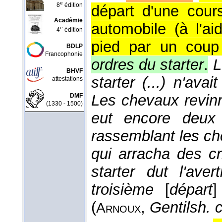
e
8
édition
départ d'une cou
Académie
automobile (à l'a
e
4
édition
pied par un coup 
BDLP
Francophonie
ordres du starter
.
L
BHVF
starter (...) n'av
attestations
Les chevaux revinr
DMF
(1330 - 1500)
eut encore deux f
rassemblant les ch
qui arracha des cr
starter dut l'aver
troisième
[
départ
(
,
Gentilsh. 
Arnoux