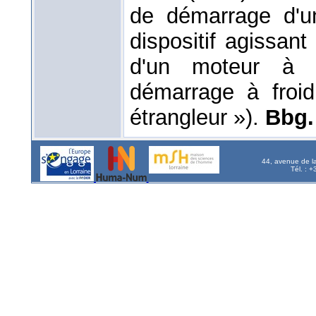
de démarrage d'u
dispositif agissan
d'un moteur à e
démarrage à fro
étrangleur »).
Bbg.
44, avenue de l
Tél. : 