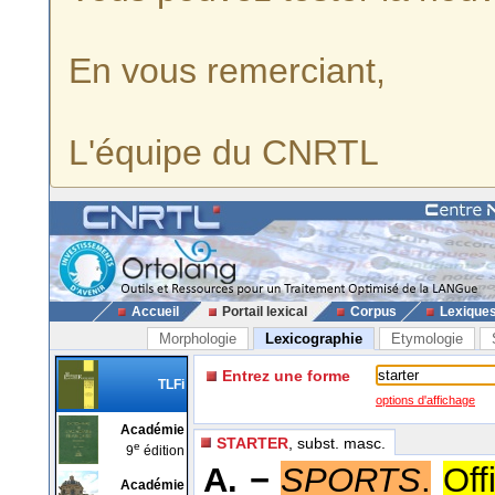
En vous remerciant,
L'équipe du CNRTL
Accueil
Portail lexical
Corpus
Lexique
Morphologie
Lexicographie
Etymologie
Entrez une forme
TLFi
options d'affichage
Académie
STARTER
, subst. masc.
e
9
édition
A. −
SPORTS
.
Off
Académie