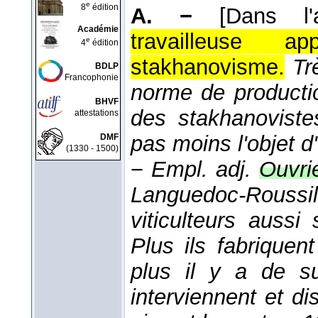
e
8
édition
A. −
[Dans l'
Académie
travailleuse a
e
4
édition
stakhanovisme.
Tr
BDLP
Francophonie
norme de producti
BHVF
des stakhanoviste
attestations
pas moins l'objet 
DMF
(1330 - 1500)
−
Empl. adj.
Ouvri
Languedoc-Rouss
viticulteurs auss
Plus ils fabriquen
plus il y a de su
interviennent et dis