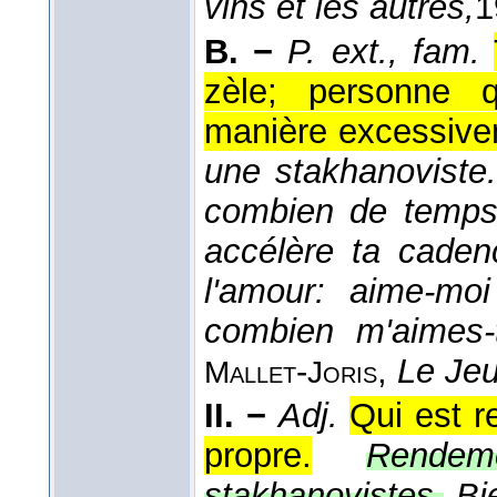
vins et les autres,
1
B. −
P. ext., fam.
zèle; personne q
manière excessive
une stakhanoviste.
combien de temps 
accélère ta caden
l'amour: aime-moi
combien m'aimes-
-
,
Le Jeu
Mallet
Joris
II. −
Adj.
Qui est r
propre.
Rendem
stakhanovistes.
Bi