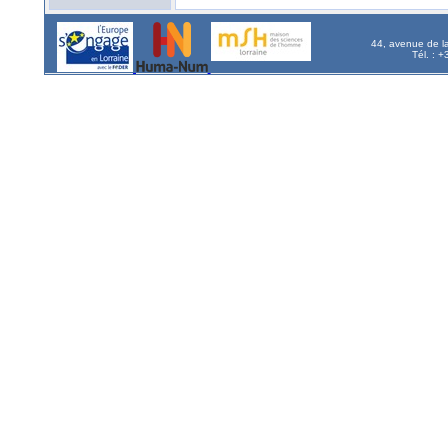
44, avenue de l
Tél. : 