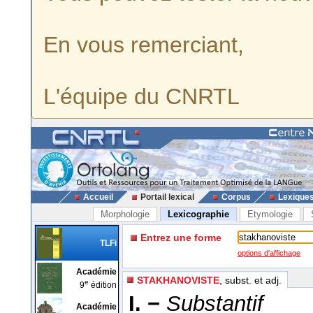
En vous remerciant,
L'équipe du CNRTL
Accueil
Portail lexical
Corpus
Lexique
Morphologie
Lexicographie
Etymologie
Entrez une forme
TLFi
options d'affichage
Académie
STAKHANOVISTE
, subst. et adj.
e
9
édition
I. −
Substantif
Académie