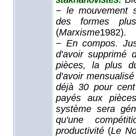
−
le mouvement st
des formes plus
(
Marxisme
1982
).
−
En compos.
Ju
d'avoir supprimé d
pièces, la plus d
d'avoir mensualisé
déjà 30 pour cent
payés aux pièces
système sera gén
qu'une compétit
productivité
(
Le No