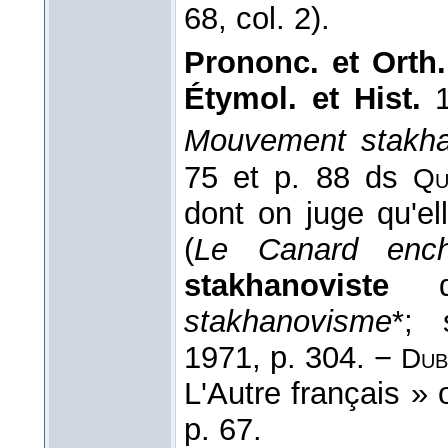
68, col. 2).
Prononc. et Orth.
Étymol. et Hist.
1
Mouvement stakha
75 et p. 88 ds
Q
dont on juge qu'ell
(
Le Canard ench
stakhanoviste
de
stakhanovisme
*; 
1971, p. 304. −
Dub
L'Autre français » 
p. 67.