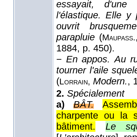
essayait, d'une
l'élastique. Elle y
ouvrit brusquem
parapluie
(
Maupass.
1884
, p. 450).
−
En appos.
Au r
tourner l'aile sque
(
Modern.
, 
Lorrain
,
2.
Spécialement
a)
BÂT.
Assemb
charpente ou la s
bâtiment.
Le squ