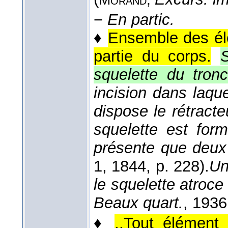
−
En partic.
♦
Ensemble des él
partie du corps.
S
squelette du tron
incision dans laque
dispose le rétracte
squelette est for
présente que deux 
1
, 1844
, p. 228).
Un
le squelette atroce
Beaux quart.
, 1936
♦
,,Tout élément