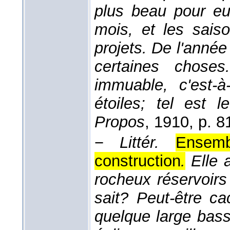
plus beau pour eu
mois, et les sais
projets. De l'année
certaines chose
immuable, c'est-à
étoiles; tel est 
Propos
, 1910
, p. 8
−
Littér.
Ensemb
construction
.
Elle 
rocheux réservoirs
sait? Peut-être ca
quelque large bassi