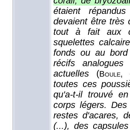
corail, de bryozoai
étaient répandu
devaient être très
tout à fait aux c
squelettes calcair
fonds ou au bord 
récifs analogues
actuelles
(
Boule
,
toutes ces poussiè
qu'a-t-il trouvé 
corps légers. Des 
restes d'acares, d
(...), des capsule