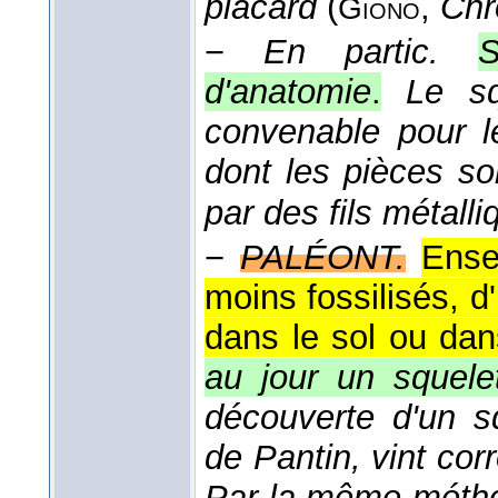
placard
(
,
Chr
Giono
−
En partic.
S
d'anatomie
.
Le sq
convenable pour l
dont les pièces so
par des fils métall
−
PALÉONT.
Ense
moins fossilisés, 
dans le sol ou dan
au jour un squelet
découverte d'un sq
de Pantin, vint co
Par la même méthod