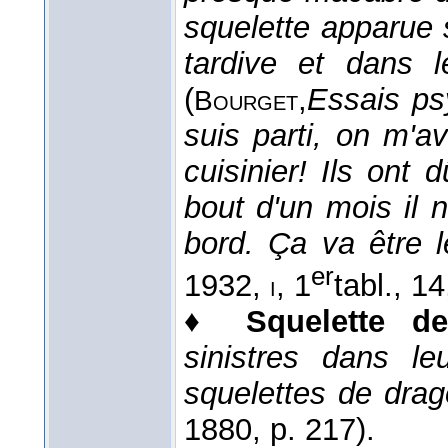
squelette apparue 
tardive et dans l
(
,
Essais ps
Bourget
suis parti, on m'ava
cuisinier! Ils ont
bout d'un mois il 
bord. Ça va être 
er
1932
,
, 1
tabl., 14
i
♦
Squelette de
sinistres dans l
squelettes de dra
1880
, p. 217).