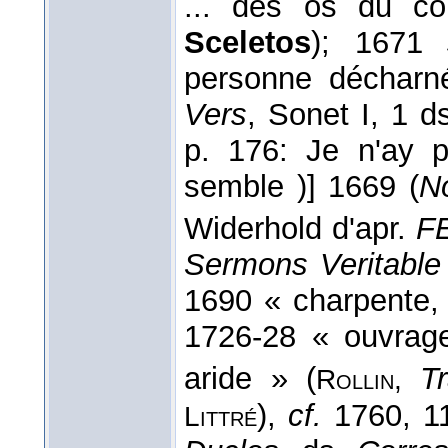
... des os du co
Sceletos
); 1671
personne décharn
Vers
, Sonet I, 1 
p. 176: Je n'ay 
semble )] 1669 (
No
Widerhold d'apr.
F
Sermons Veritable
1690 « charpente, 
1726-28 « ouvrage
aride » (
T
Rollin,
),
cf.
1760, 11
Littré