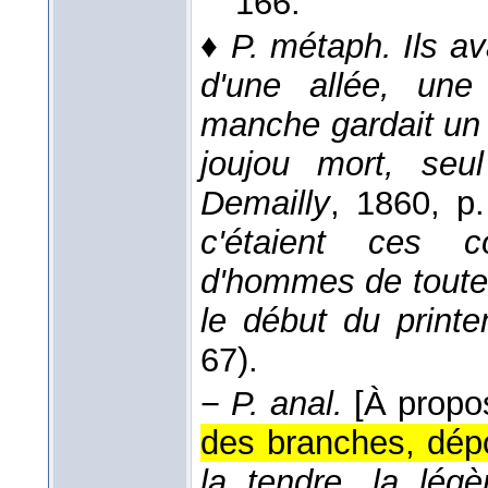
166.
♦
P. métaph.
Ils a
d'une allée, une
manche gardait un 
joujou mort, seul
Demailly
, 1860
, p
c'étaient ces co
d'hommes de toute
le début du print
67).
−
P. anal.
[À propo
des branches, dépo
la tendre, la légè