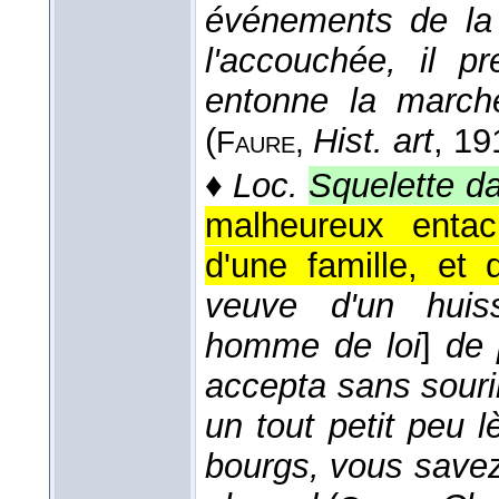
événements de la 
l'accouchée, il p
entonne la march
(
Hist. art
, 19
Faure
,
♦
Loc.
Squelette da
malheureux entac
d'une famille, et 
veuve d'un huiss
homme de loi
]
de 
accepta sans sourir
un tout petit peu l
bourgs, vous savez