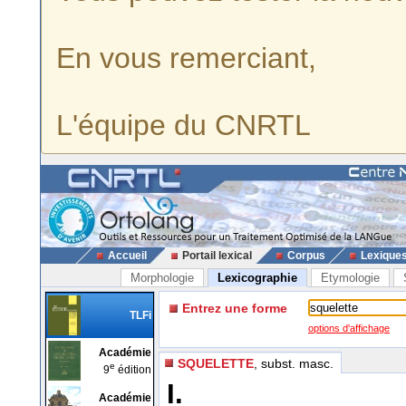
En vous remerciant,
L'équipe du CNRTL
Accueil
Portail lexical
Corpus
Lexique
Morphologie
Lexicographie
Etymologie
Entrez une forme
TLFi
options d'affichage
Académie
SQUELETTE
, subst. masc.
e
9
édition
I.
Académie