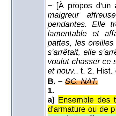
−
[À propos d'un 
maigreur affreu
pendantes. Elle tr
lamentable et af
pattes, les oreilles
s'arrêtait, elle s'ar
voulut chasser ce 
et nouv.
, t. 2, Hist.
B. −
SC. NAT.
1.
a)
Ensemble des t
d'armature ou de p