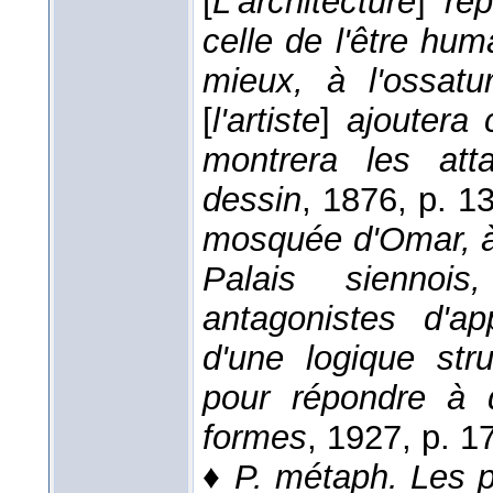
[
L'architecture
]
re
celle de l'être huma
mieux, à l'ossatu
[
l'artiste
]
ajoutera
montrera les att
dessin
, 1876
, p. 1
mosquée d'Omar, à
Palais siennoi
antagonistes d'ap
d'une logique str
pour répondre à 
formes
, 1927
, p. 1
♦
P. métaph.
Les p