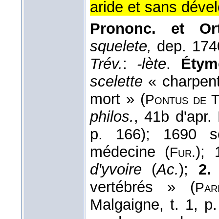
aride et sans déve
Prononc. et Or
squelete,
dep. 174
Trév.
:
-lète
.
Étym
scelette
« charpent
mort » (
Pontus de
T
philos.
, 41b d'apr.
p. 166); 1690 s
médecine (
); 
Fur.
d'yvoire
(
Ac.
);
2.
vertébrés » (
Par
Malgaigne, t. 1, p