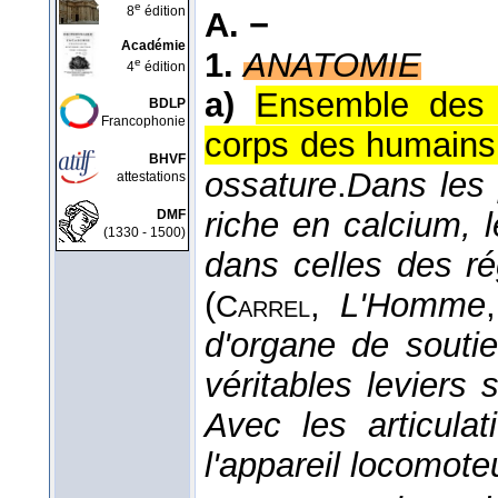
e
8
édition
A. −
Académie
1.
ANATOMIE
e
4
édition
a)
Ensemble des 
BDLP
Francophonie
corps des humains
BHVF
ossature
.
Dans les 
attestations
riche en calcium, 
DMF
(1330 - 1500)
dans celles des ré
(
,
L'Homme
Carrel
d'organe de souti
véritables leviers
Avec les articulat
l'appareil locomote