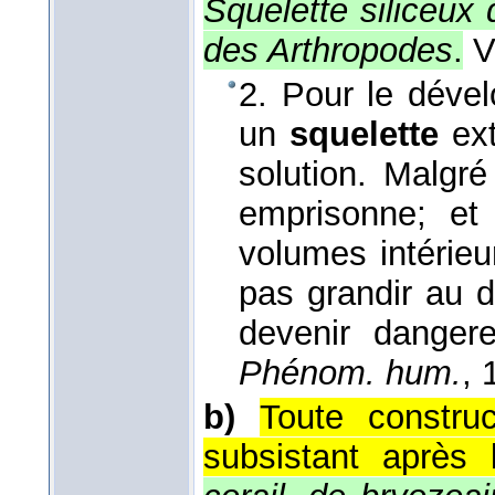
Squelette siliceux 
des Arthropodes
.
V
2. Pour le dével
un
squelette
ex
solution. Malgr
emprisonne; et
volumes intérieu
pas grandir au 
devenir danger
Phénom. hum.
, 
b)
Toute constru
subsistant après 