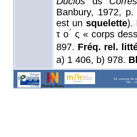
Duclos
ds
Corres
Banbury, 1972, p. 
est un
squelette
).
τ ο ́ ς « corps de
897.
Fréq. rel. litt
a) 1 406, b) 978.
B
44, avenue de l
Tél. : 