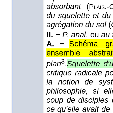
absorbant
(
-
Plais.
C
du squelette et du
agrégation du sol
(
II. −
P. anal.
ou
au 
A. −
Schéma, gr
ensemble abstrai
3
plan
.
Squelette d'
critique radicale 
la notion de sys
philosophie, si e
coup de disciples 
ce qu'elle avait de