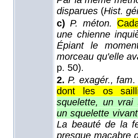
disparues
(
Hist. gé
c)
P. méton.
Cada
une chienne inquiè
Épiant le moment
morceau qu'elle av
p. 50).
2.
P. exagér., fam
.
dont les os sail
squelette, un vrai
un squelette vivant
La beauté de la f
presque macabre d