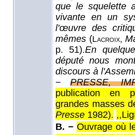
que le squelette a
vivante en un sy
l'œuvre des criti
mêmes
(
Ma
Lacroix
,
p. 51).
En quelque
député nous mont
discours à l'Assem
−
PRESSE, IM
publication en p
grandes masses de l
Presse
1982
).
,,Li
B. −
Ouvrage où le