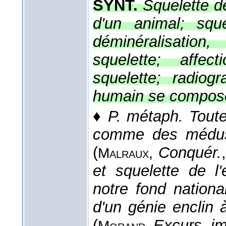
SYNT.
Squelette d
d'un animal; sque
déminéralisation
squelette; affec
squelette; radiog
humain se compose
♦
P. métaph.
Toute
comme des méduses
(
Conquér.
Malraux
,
et squelette de l
notre fond nationa
d'un génie enclin à
(
Excurs. i
Morand
,