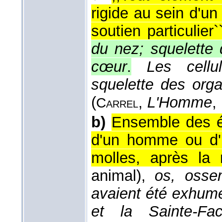
rigide au sein d'u
soutien particulier`
du nez; squelette 
cœur
.
Les cellu
squelette des orga
(
,
L'Homme
,
Carrel
b)
Ensemble des é
d'un homme ou d'u
molles, après la 
animal),
os, osse
avaient été exhum
et la Sainte-Fa