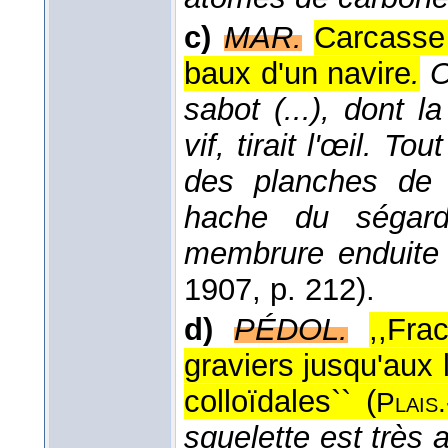
c)
MAR.
Carcasse
baux d'un navire
.
O
sabot (...), dont 
vif, tirait l'œil. T
des planches de 
hache du ségard
membrure enduite
1907
, p. 212).
d)
PÉDOL.
,,Fra
graviers jusqu'aux 
colloïdales`` (
Plais.
squelette est très