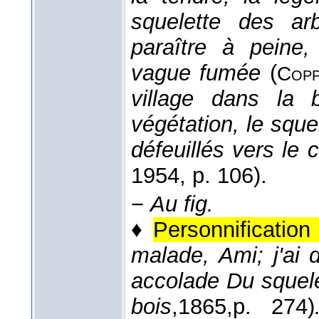
squelette des ar
paraître à peine, 
vague fumée
(
Copp
village dans la 
végétation, le sque
défeuillés vers le c
1954
, p. 106).
−
Au fig.
♦
Personnification
malade, Ami; j'ai d
accolade Du squelet
bois
,
1865,
p. 274)