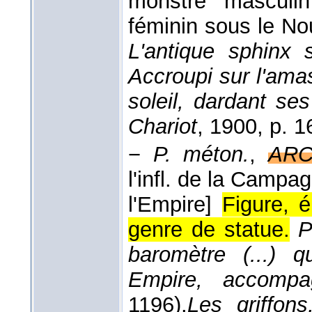
monstre masculin
féminin sous le No
L'antique sphinx s
Accroupi sur l'ama
soleil, dardant ses
Chariot
, 1900, p. 1
−
P. méton.
,
ARC
l'infl. de la Campa
l'Empire]
Figure, é
genre de statue.
P
baromètre (...) 
Empire, accomp
1196).
Les griffons