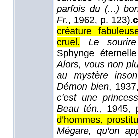
parfois du (...) bo
Fr.
, 1962
, p. 123).
c
créature fabuleus
cruel.
Le souri
Sphynge éternell
Alors, vous non pl
au mystère inso
Démon bien
, 1937
c'est une princess
Beau tén.
, 1945
, 
d'hommes, prostitu
Mégare, qu'on app