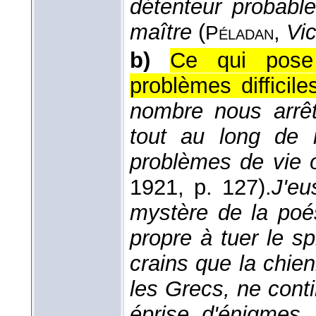
détenteur probabl
maître
(
,
Vic
Péladan
b)
Ce qui pose 
problèmes difficile
nombre nous arrêt
tout au long de 
problèmes de vie 
1921
, p. 127).
J'eu
mystère de la poés
propre à tuer le sp
crains que la chie
les Grecs, ne cont
éprise d'énigmes,