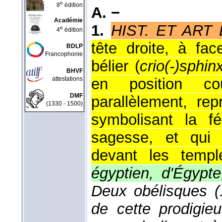
e
8
édition
A. −
Académie
1.
HIST. ET ART
e
4
édition
tête droite, à fa
BDLP
Francophonie
bélier (
crio(-)sphin
BHVF
attestations
en position co
DMF
parallèlement, rep
(1330 - 1500)
symbolisant la fé
sagesse, et qui 
devant les temple
égyptien, d'Égypte
Deux obélisques (
de cette prodigie