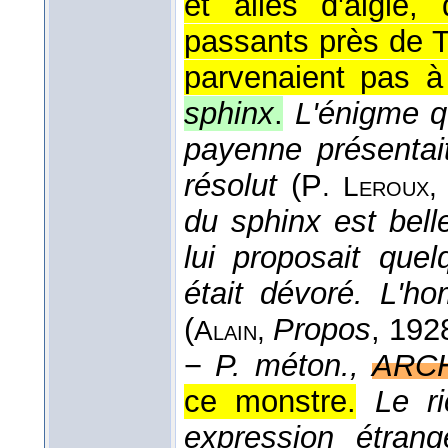
et ailes d'aigle
passants près de T
parvenaient pas à
sphinx
.
L'énigme q
payenne présentait
résolut
(
P
.
Leroux
du sphinx est bell
lui proposait que
était dévoré. L'
(
Propos
, 192
Alain
,
−
P. méton.,
ARCH
ce monstre.
Le r
expression étrang