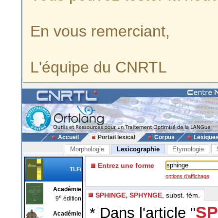
En vous remerciant,
L'équipe du CNRTL
Accueil
Portail lexical
Corpus
Lexique
Morphologie
Lexicographie
Etymologie
Entrez une forme
TLFi
options d'affichage
Académie
SPHINGE, SPHYNGE
, subst. fém.
e
9
édition
SP
* Dans l'article "
Académie