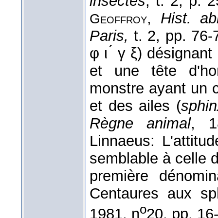
insectes
, t. 2, p. 
,
Hist. a
Geoffroy
Paris,
t. 2, pp. 76-
φ ι ́ γ ξ) désignan
et une tête d'h
monstre ayant un c
et des ailes (
sphi
Règne animal
, 1
Linnaeus: L'attitu
semblable à celle d
première dénomin
Centaures aux sp
o
1981, n
20, pp. 16