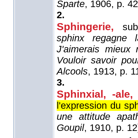
Sparte
, 1906
, p. 42
2.
Sphingerie,
sub
sphinx regagne l
J'aimerais mieux 
Vouloir savoir pou
Alcools
, 1913
, p. 1
3.
Sphinxial, -ale,
l'expression du sp
une attitude apat
Goupil
, 1910
, p. 12