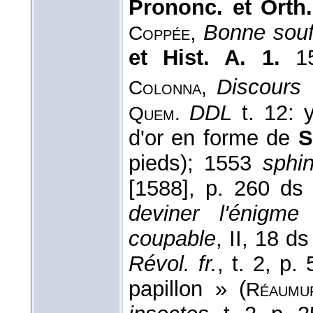
Prononc. et Orth
,
Bonne souf
Coppée
et Hist. A. 1.
1
Discours 
Colonna,
DDL
t. 12: y
Quem.
d'or en forme de
S
pieds); 1553
sphi
[1588], p. 260 d
deviner l'énigme
coupable
, II, 18 d
Révol. fr.
, t. 2, p. 
papillon » (
Réaum