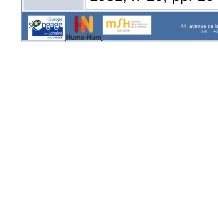
44, avenue de l
Tél. : 