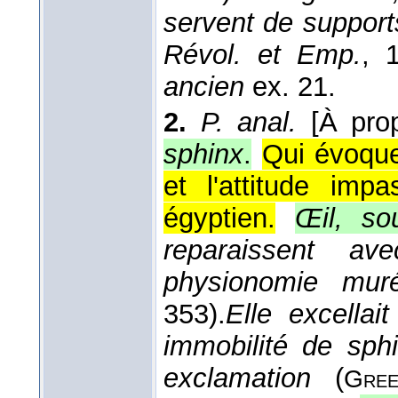
servent de support
Révol. et Emp.
, 
ancien
ex. 21.
2.
P. anal.
[À pro
sphinx
.
Qui évoque
et l'attitude imp
égyptien.
Œil, so
reparaissent av
physionomie mur
353).
Elle excellai
immobilité de sph
exclamation
(
Gree