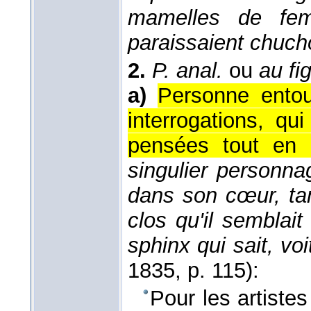
mamelles de fem
paraissaient chuch
2.
P. anal.
ou
au fig
a)
Personne entou
interrogations, qu
pensées tout en p
singulier personna
dans son cœur, tan
clos qu'il semblai
sphinx qui sait, voit
1835
, p. 115):
Pour les artiste