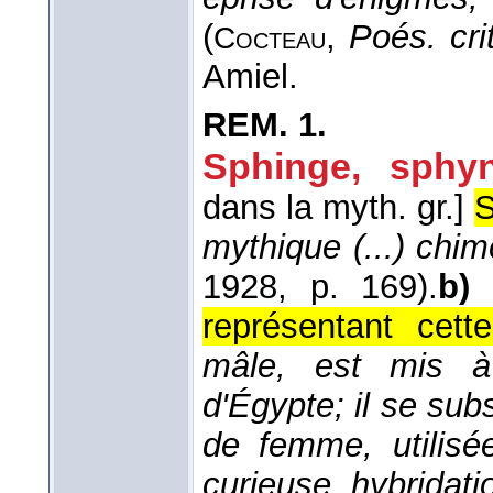
(
,
Poés. crit
Cocteau
Amiel.
REM.
1.
Sphinge, sphyn
dans la myth. gr.]
S
mythique (...) chi
1928
, p. 169).
b)
représentant cett
mâle, est mis 
d'Égypte; il se sub
de femme, utilisé
curieuse hybridat