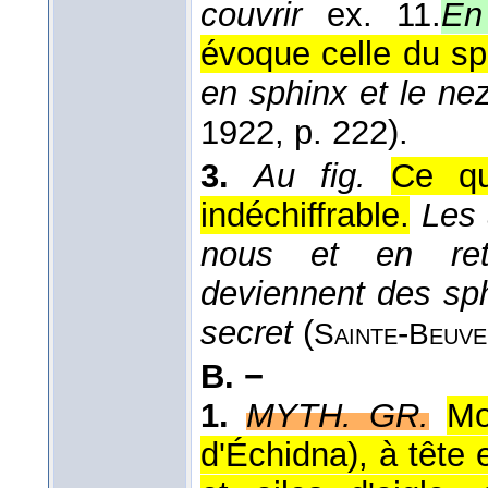
couvrir
ex. 11.
En
évoque celle du sp
en sphinx et le nez
1922
, p. 222).
3.
Au fig.
Ce qu
indéchiffrable.
Les 
nous et en reto
deviennent des sphi
secret
(
-
Sainte
Beuve
B. −
1.
MYTH. GR.
Mo
d'Échidna), à tête