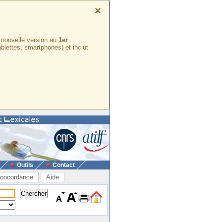
×
e nouvelle version au
1er
ablettes, smartphones) et inclut
Outils
Contact
oncordance
Aide