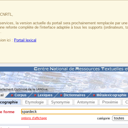
u CNRTL,
services, la version actuelle du portail sera prochainement remplacée par un
 une refonte complète de l'interface adaptée à tous les supports (ordinateurs, t
.
ion ici :
Portail lexical
cal
Corpus
Lexiques
Dictionnaires
Métalexicographie
icographie
Etymologie
Synonymie
Antonymie
Proxémie
C
ne forme
options d'affichage
catégorie :