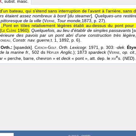
K
, subst. masc.
 d'un bateau, qui s'étend sans interruption de l'avant à l'arrière, sans du
rs étaient assez nombreux à bord
[
du steamer
]
. Quelques-uns restèr
ittoresque de la ville
(
Tour monde,
1873
, p. 27).
Verne
,
,,Pont en tôles relativement légères établi au-dessus du pont pour
(
1960
).
Quelquefois, au lieu d'établir de simples passavants
[
s
Le
Clère
périeure des pavois par un pont abri d'une construction très légèr
Constr. nav. guerre,
t. 1
, 1892
, p. 6).
oneau
,
Orth.:
[spaʀdεk].
-
Orth. Lexicogr.
1971, p. 303:
-dek.
Étym
Catach
Golf.
 de la marine fr.,
502 ds
Anglic.
); 1873
spardeck
(
op. cit.
Höfler
Verne,
e
ar
« perche, barre, chevron » et
deck
« pont », att. dep. le
s. (
NED
).
xvi