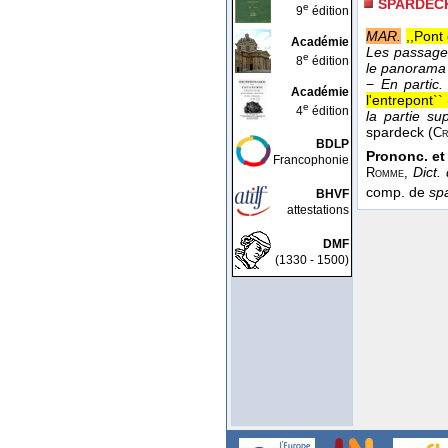
SPARDEC
e
9
édition
MAR.
,,Pont
Académie
Les passage
e
8
édition
le panorama p
−
En partic.
Académie
l'entrepont`` 
e
4
édition
la partie su
spardeck (
Cr
BDLP
Prononc. et 
Francophonie
Dict.
Romme,
comp. de
sp
BHVF
attestations
DMF
(1330 - 1500)