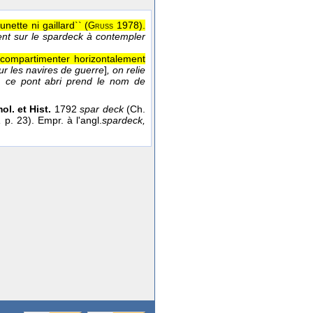
nette ni gaillard`` (
1978
).
Gruss
ent sur le spardeck à contempler
 compartimenter horizontalement
ur les navires de guerre
]
, on relie
e, ce pont abri prend le nom de
ol. et Hist.
1792
spar deck
(Ch.
,
p. 23). Empr. à l'angl.
spardeck,