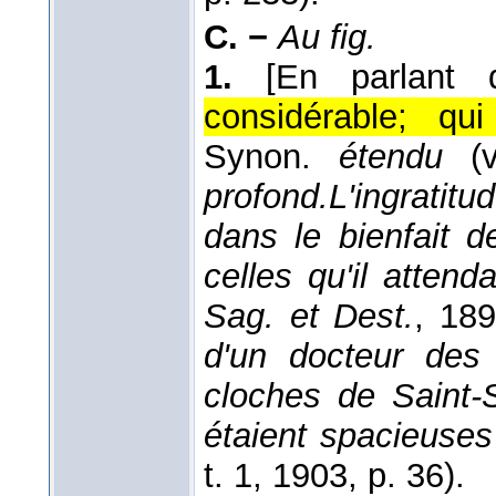
C. −
Au fig.
1.
[En parlant d
considérable; qu
Synon.
étendu
(v
profond.
L'ingratit
dans le bienfait d
celles qu'il atten
Sag. et Dest.
, 18
d'un docteur des
cloches de Saint-Su
étaient spacieuses
t. 1
, 1903
, p. 36).