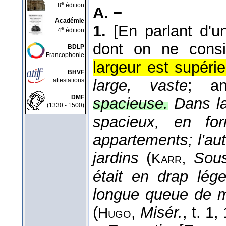
e
8
édition
A. −
Académie
1.
[En parlant d'u
e
4
édition
dont on ne consi
BDLP
Francophonie
largeur est supéri
BHVF
attestations
large, vaste
; a
DMF
spacieuse.
Dans la
(1330 - 1500)
spacieux, en fo
appartements; l'autr
jardins
(
,
Sous
Karr
était en drap lég
longue queue de m
(
,
Misér.
, t. 1
,
Hugo