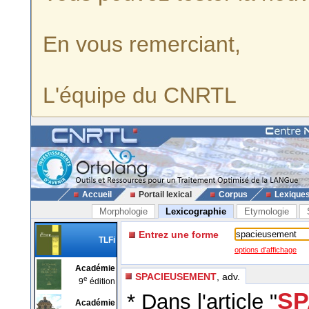
En vous remerciant,
L'équipe du CNRTL
Accueil
Portail lexical
Corpus
Lexique
Morphologie
Lexicographie
Etymologie
Entrez une forme
TLFi
options d'affichage
Académie
SPACIEUSEMENT
, adv.
e
9
édition
SP
* Dans l'article "
Académie