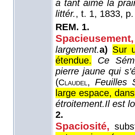
a tant aimé la prai
littér.
, t. 1
, 1833
, p
REM.
1.
Spacieusement,
largement.
a)
Sur 
étendue.
Ce Sémi
pierre jaune qui s
(
,
Feuilles 
Claudel
large espace, dans
étroitement.
Il est 
2.
Spaciosité
,
subs