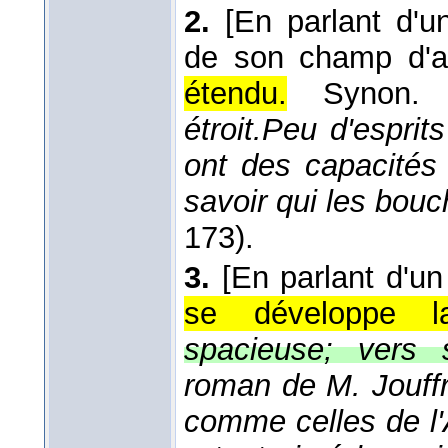
2.
[En parlant d'un
de son champ d'ac
étendu.
Synon
étroit.
Peu d'esprits
ont des capacités
savoir qui les bou
173).
3.
[En parlant d'un
se développe la
spacieuse; vers 
roman de M. Jouff
comme celles de l