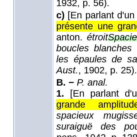
1932
, p. 56).
c)
[En parlant d'un
présente une gran
anton.
étroit
Spacie
boucles blanches 
les épaules de sa
Aust.
, 1902
, p. 25).
B. −
P. anal.
1.
[En parlant d
grande amplitude
spacieux mugiss
suraiguë des pou