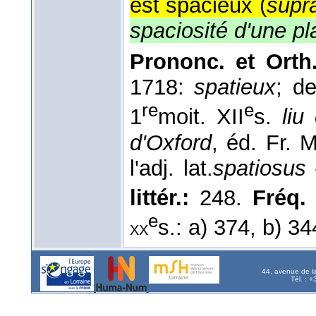
est spacieux (
supr
spaciosité d'une pl
Prononc. et Orth.
1718:
spatieux
; d
re
e
1
moit. XII
s.
liu
d'Oxford
, éd. Fr. 
l'adj. lat.
spatiosus
littér.:
248.
Fréq. r
e
s.: a) 374, b) 34
xx
44, avenue de l
Tél. : 