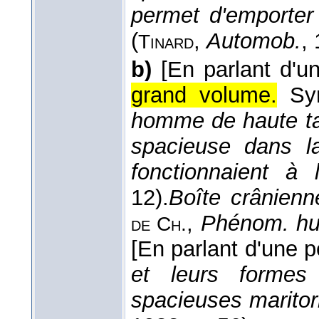
permet d'emporter
(
,
Automob.
,
Tinard
b)
[En parlant d'u
grand volume.
Sy
homme de haute tail
spacieuse dans l
fonctionnaient à l
12).
Boîte crânienn
,
Phénom. h
de
Ch.
[En parlant d'une p
et leurs formes 
spacieuses marito