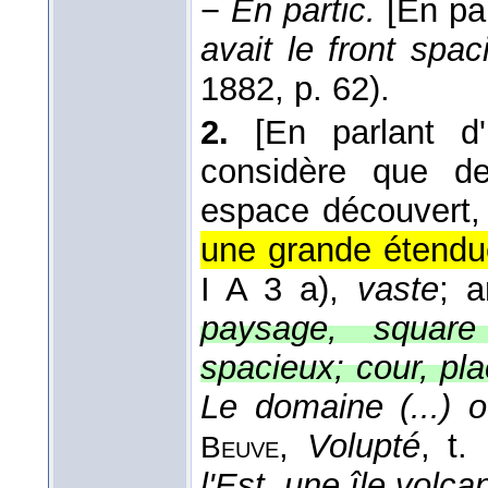
−
En partic.
[En pa
avait le front spac
1882
, p. 62).
2.
[En parlant d
considère que d
espace découvert,
une grande étendu
I A 3 a),
vaste
; 
paysage, square
spacieux; cour, pl
Le domaine (...) 
,
Volupté
, t.
Beuve
l'Est, une île volca