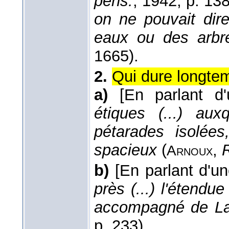
pens.
, 1942
, p. 138
on ne pouvait dire
eaux ou des arbr
1665).
2.
Qui dure longte
a)
[En parlant d
étiques (...) aux
pétarades isolées
spacieux
(
,
Arnoux
b)
[En parlant d'un
près (...) l'étendu
accompagné de L
p. 233).