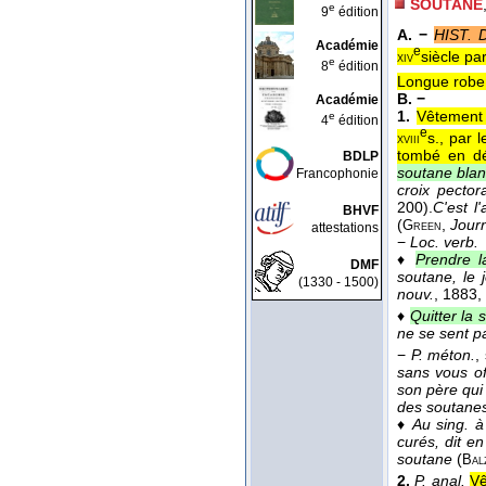
SOUTANE
e
9
édition
A. −
HIST. 
Académie
e
siècle pa
xiv
e
8
édition
Longue robe 
B. −
Académie
1.
Vêtement 
e
4
édition
e
s., par 
xviii
tombé en dé
BDLP
soutane blan
Francophonie
croix pector
200).
C'est l
BHVF
(
,
Jour
Green
attestations
−
Loc. verb.
♦
Prendre l
DMF
soutane, le 
(1330 - 1500)
nouv.
, 1883
,
♦
Quitter la 
ne se sent p
−
P. méton.
,
sans vous of
son père qui
des soutanes
♦
Au sing. à 
curés, dit e
soutane
(
Bal
2.
P. anal.
Vê