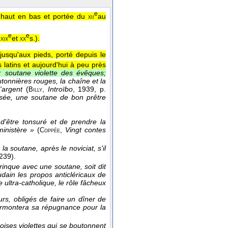
e
 haut en bas et portée du
au
xii
e
e
.
et
s.
).
xix
xx
usqu'aux pieds, porté depuis le
s latins et aujourd'hui à peu près
 soutane violette des évêques;
utonnières rouges, la chaîne et la
'argent
(
,
Introïbo
, 1939
, p.
Billy
 usée, une soutane de bon prêtre
i d'être tonsuré et de prendre la
ministère »
(
,
Vingt contes
Coppée
 la soutane, après le noviciat, s'il
1239).
trinque avec une soutane, soit dit
udain les propos anticléricaux de
ultra-catholique, le rôle fâcheux
urs, obligés de faire un dîner de
surmontera sa répugnance pour la
noises violettes qui se boutonnent