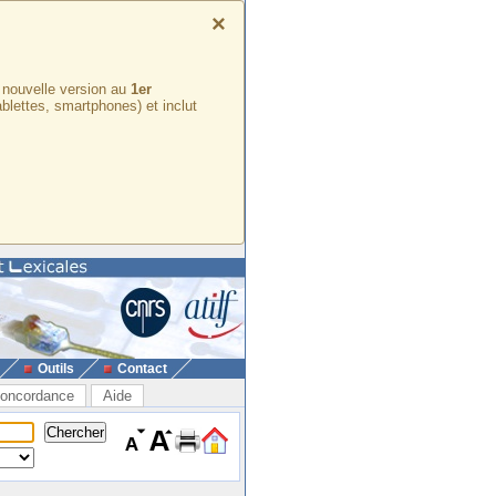
×
e nouvelle version au
1er
ablettes, smartphones) et inclut
Outils
Contact
oncordance
Aide