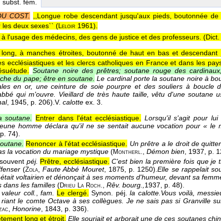
, subst. fém.
DU COST.
,,Longue robe descendant jusqu'aux pieds, boutonnée de
r les deux sexes`` (
1961
).
Leloir
à l'usage des médecins, des gens de justice et des professeurs. (
Dict
long, à manches étroites, boutonné de haut en bas et descendant j
les ecclésiastiques et les clercs catholiques en France et dans les pay
suétude.
Soutane noire des prêtres; soutane rouge des cardinaux;
che du pape; être en soutane.
Le cardinal porte la soutane noire à bo
ales en or, une ceinture de soie pourpre et des souliers à boucle d
'abbé qui m'ouvre. Vieillard de très haute taille, vêtu d'une soutane
nal
, 1945
, p. 206).
V.
calotte
ex. 3.
a soutane.
Entrer dans l'état ecclésiastique.
Lorsqu'il s'agit pour lu
jeune homme déclara qu'il ne se sentait aucune vocation pour « le 
 p. 74).
soutane.
Renoncer à l'état ecclésiastique.
Un prêtre a le droit de quitter
as la vocation du mariage mystique
(
,
Démon bien
, 1937
, p. 
Montherl.
 souvent
péj.
Prêtre, ecclésiastique.
C'est bien la première fois que je 
fenser
(
,
Faute Abbé Mouret
, 1875
, p. 1250).
Elle se rappelait so
Zola
 était voltairien et dénonçait à ses moments d'humeur, devant sa femme 
 dans les familles
(
,
Rêv. bourg.,
1937
, p. 48).
Drieu
La
Roch.
valeur coll.
,
fam.
Le clergé.
Synon. péj.
la calotte.
Vous voilà, messie
n riant le comte Octave à ses collègues. Je ne sais pas si Granville 
,
Honorine
, 1843
, p. 336).
zac
tement long et étroit.
Elle souriait et arborait une de ces soutanes chi