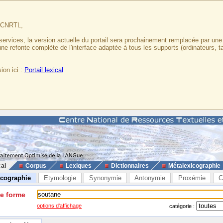
u CNRTL,
services, la version actuelle du portail sera prochainement remplacée par un
 une refonte complète de l'interface adaptée à tous les supports (ordinateurs, t
.
ion ici :
Portail lexical
cal
Corpus
Lexiques
Dictionnaires
Métalexicographie
icographie
Etymologie
Synonymie
Antonymie
Proxémie
C
ne forme
options d'affichage
catégorie :