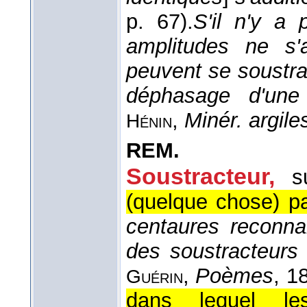
p. 67).
S'il n'y a
amplitudes ne s'a
peuvent se soustra
déphasage d'une 
,
Minér. argile
Hénin
REM.
Soustracteur,
s
(quelque chose) pa
centaures reconna
des soustracteurs 
,
Poèmes
, 1
Guérin
dans lequel l