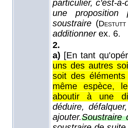
particulier, c'est-à
une proposition 
soustraire
(
Destut
additionner
ex. 6.
2.
a)
[En tant qu'opér
uns des autres so
soit des éléments
même espèce, le 
aboutir à une d
déduire, défalquer,
ajouter.
Soustraire 
soustraire de suit