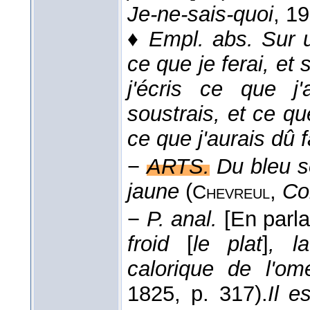
Je-ne-sais-quoi
, 1
♦
Empl. abs.
Sur 
ce que je ferai, et 
j'écris ce que j'
soustrais, et ce que
ce que j'aurais dû f
−
ARTS.
Du bleu so
jaune
(
,
Con
Chevreul
−
P. anal.
[En parla
froid
[
le plat
]
, la
calorique de l'ome
1825
, p. 317).
Il e