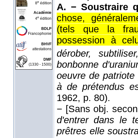
e
8
édition
A. −
Soustraire 
Académie
chose, généraleme
e
4
édition
(tels que la fra
BDLP
Francophonie
possession à celu
BHVF
attestations
dérober, subtiliser
DMF
bonbonne d'urani
(1330 - 1500)
oeuvre de patriote
à de prétendus e
1962
, p. 80).
−
[Sans obj. secon
d'entrer dans le 
prêtres elle soust