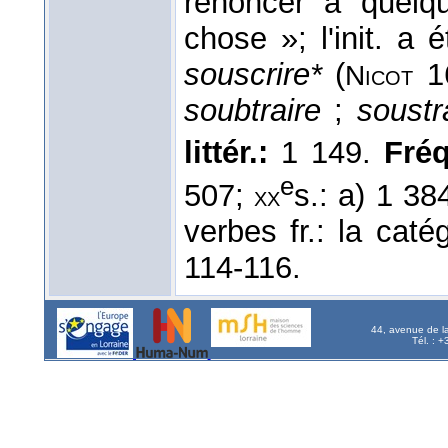
renoncer à quelq
chose »; l'init. a
souscrire*
(
1
Nicot
soubtraire
;
soustra
littér.:
1 149.
Fréq.
e
507;
s.: a) 1 38
xx
verbes fr.: la caté
114-116.
44, avenue de l
Tél. : 