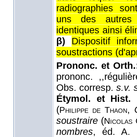
radiographies son
uns des autres 
identiques ainsi él
β)
Dispositif inf
soustractions (
d'ap
Prononc. et Orth.
prononc. ,,réguliè
Obs. corresp.
s.v. 
Étymol. et Hist. 
(
,
Philippe de
Thaon
soustraire
(
Nicolas
nombres
, éd. A.