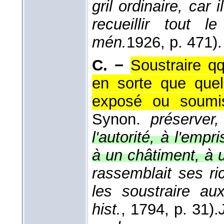
gril ordinaire, car
recueillir tout
mén.
1926
, p. 471).
C. −
Soustraire q
en sorte que quel
exposé ou soumis
Synon.
préserver,
l'autorité, à l'empr
à un châtiment, à u
rassemblait ses ri
les soustraire au
hist.
, 1794
, p. 31).