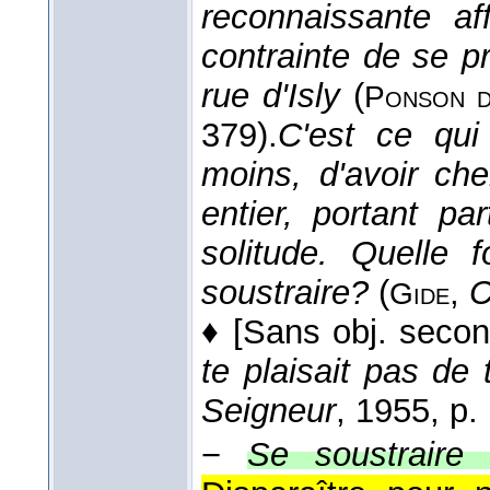
reconnaissante af
contrainte de se pr
rue d'Isly
(
Ponson 
379).
C'est ce qui
moins, d'avoir che
entier, portant p
solitude. Quelle 
soustraire?
(
,
C
Gide
♦
[Sans obj. secon
te plaisait pas de 
Seigneur
, 1955
, p.
−
Se soustraire