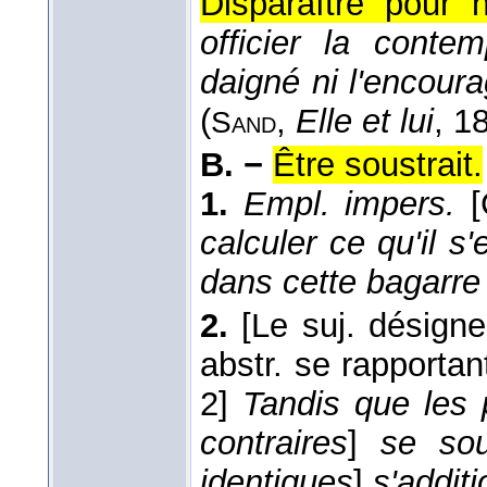
Disparaître pour 
officier la contem
daigné ni l'encoura
(
,
Elle et lui
, 1
Sand
B. −
Être soustrait.
1.
Empl. impers.
calculer ce qu'il s
dans cette bagarr
2.
[Le suj. désign
abstr. se rapportan
2]
Tandis que les
contraires
]
se sous
identiques
]
s'additi