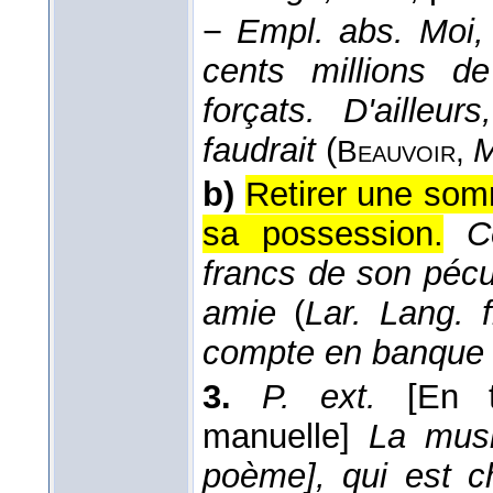
−
Empl. abs.
Moi,
cents millions d
forçats. D'ailleur
faudrait
(
M
Beauvoir
,
b)
Retirer une somm
sa possession.
C
francs de son pécul
amie
(
Lar. Lang. f
compte en banque
3.
P. ext.
[En t
manuelle]
La musi
poème], qui est c