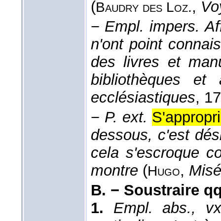
(
,
Vo
Baudry des
Loz.
−
Empl. impers.
Af
n'ont point connais
des livres et manu
bibliothèques et 
ecclésiastiques
, 1
−
P. ext.
S'appropri
dessous, c'est dés
cela s'escroque 
montre
(
,
Misé
Hugo
B. −
Soustraire qq
1.
Empl. abs., vx