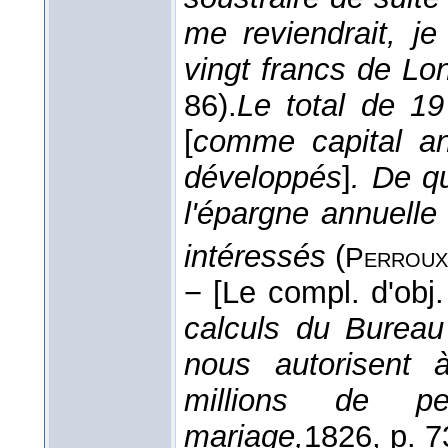
me reviendrait, je
vingt francs de Lo
86).
Le total de 19
[
comme capital an
développés
]
. De qu
l'épargne annuell
intéressés
(
Perroux
−
[Le compl. d'obj
calculs du Bureau
nous autorisent 
millions de pet
mariage,
1826
, p. 7