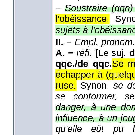
−
Soustraire (qqn)
l'obéissance.
Syn
sujets à l'obéissan
II. −
Empl. pronom
A. −
réfl.
[Le suj. 
qqc./de qqc.
Se me
échapper à (quelqu
ruse.
Synon.
se d
se conformer, s
danger, à une dom
influence, à un jou
qu'elle eût pu 