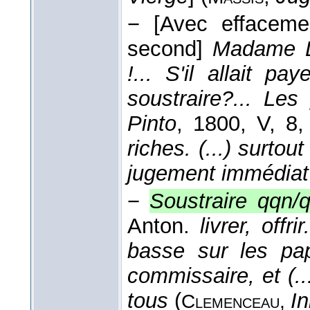
−
[Avec effaceme
second]
Madame D
!... S'il allait p
soustraire?... Les
Pinto
, 1800
, V, 8,
riches. (...) surtou
jugement immédiat
−
Soustraire qqn/
Anton.
livrer, offrir.
basse sur les pap
commissaire, et (..
tous
(
In
Clemenceau
,