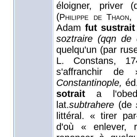
éloigner, priver
(
Philippe de
Thaon
Adam
fut sustrait
soztraire (qqn de 
quelqu'un (par ruse
L. Constans, 1
s'affranchir de
Constantinople,
éd.
sotrait
a l'obed
lat.
subtrahere
(de
littéral. « tirer 
d'où « enlever, 