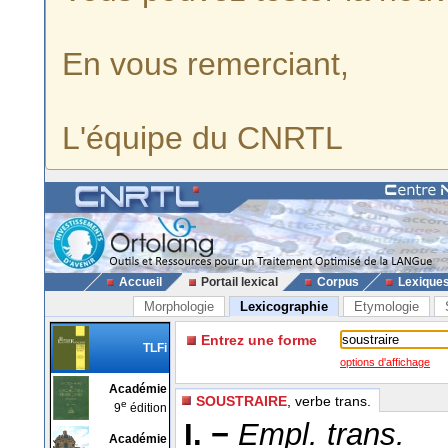
En vous remerciant,
L'équipe du CNRTL
Accueil
Portail lexical
Corpus
Lexique
Morphologie
Lexicographie
Etymologie
Entrez une forme
TLFi
options d'affichage
Académie
SOUSTRAIRE
, verbe trans.
e
9
édition
I. −
Empl. trans.
Académie