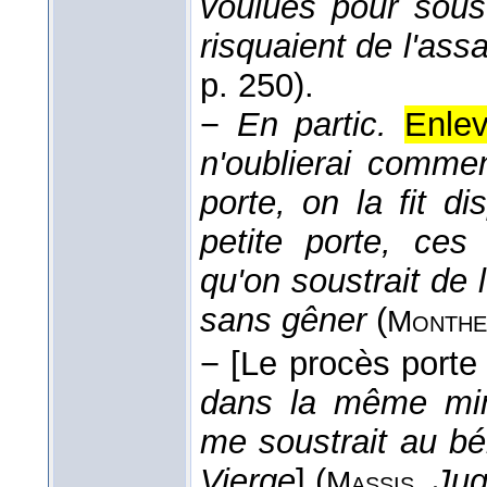
voulues pour soust
risquaient de l'assai
p. 250).
−
En partic.
Enlev
n'oublierai commen
porte, on la fit 
petite porte, ces
qu'on soustrait de l
sans gêner
(
Monthe
−
[Le procès porte 
dans la même min
me soustrait au bé
Vierge
] (
,
Ju
Massis