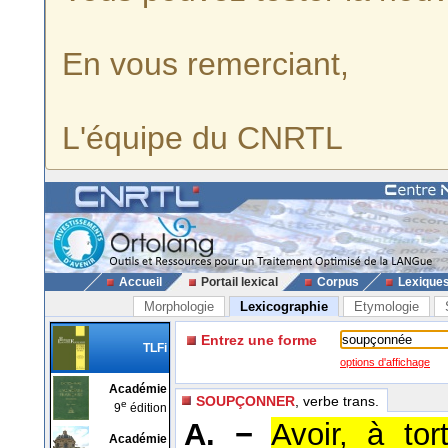
En vous remerciant,
L'équipe du CNRTL
Accueil
Portail lexical
Corpus
Lexique
Morphologie
Lexicographie
Etymologie
Entrez une forme
TLFi
options d'affichage
Académie
SOUPÇONNER
, verbe trans.
e
9
édition
A. −
Avoir, à to
Académie