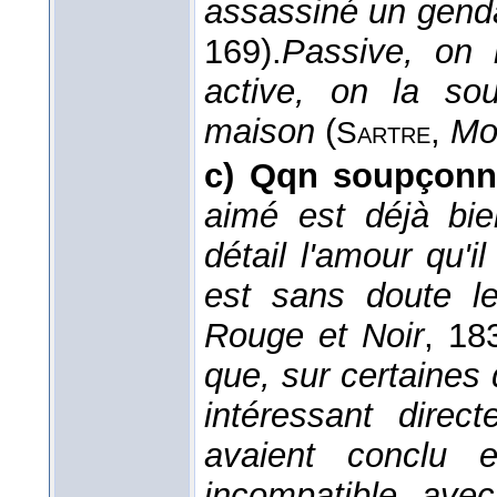
assassiné un gen
169).
Passive, on 
active, on la sou
maison
(
,
Mo
Sartre
c)
Qqn soupçonn
aimé est déjà bie
détail l'amour qu'
est sans doute l
Rouge et Noir
, 18
que, sur certaines 
intéressant direc
avaient conclu 
incompatible avec