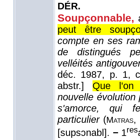
DÉR.
Soupçonnable,
peut être soupço
compte en ses rang
de distingués p
velléités antigouv
déc. 1987
, p. 1, c
abstr.]
Que l'on p
nouvelle évolution
s'amorce, qui fe
particulier
(
Matras
res
[supsɔnabl].
−
1