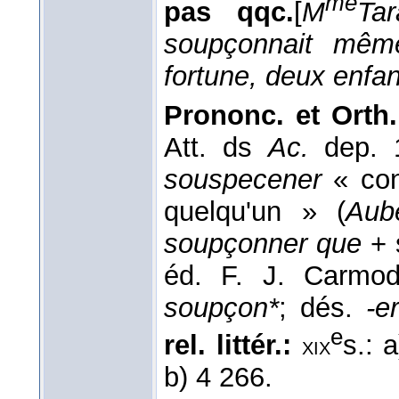
me
pas qqc.
[
M
Tar
soupçonnait mêm
fortune, deux enfa
Prononc. et Orth.
Att. ds
Ac.
dep. 
souspecener
« con
quelqu'un » (
Aub
soupçonner que
+ 
éd. F. J. Carmod
soupçon*
; dés.
-er
e
rel. littér.:
s.: 
xix
b) 4 266.