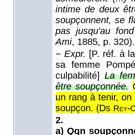
intime de deux êtr
soupçonnent, se fl
pas jusqu'au fon
Ami
, 1885
, p. 320).
−
Expr.
[P. réf. à 
sa femme Pompéi
culpabilité]
La fe
être soupçonnée.
un rang à tenir, o
soupçon. (
Ds
-
Rey
C
2.
a)
Qqn soupçonne