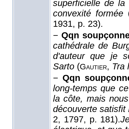
superficielle de la
convexité formée
1931
, p. 23).
−
Qqn soupçonne
cathédrale de Bur
d'auteur que je s
Sarto
(
,
Tra 
Gautier
−
Qqn soupçonn
long-temps que ce 
la côte, mais nous
découverte satisfit 
2
, 1797
, p. 181).
J