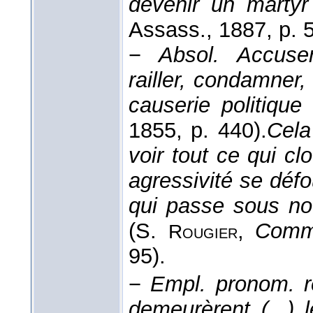
devenir un martyr
Assass.
, 1887
, p. 
−
Absol.
Accuse
railler, condamner,
causerie politique 
1855
, p. 440).
Cela 
voir tout ce qui cl
agressivité se déf
qui passe sous not
(
S.
,
Comme
Rougier
95).
−
Empl. pronom. r
demeurèrent (...) 