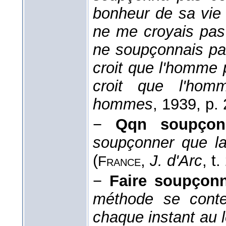
bonheur de sa vie
ne me croyais pas 
ne soupçonnais pa
croit que l'homme p
croit que l'hom
hommes
, 1939
, p.
−
Qqn soupçon
soupçonner que la 
(
,
J. d'Arc
, t.
France
−
Faire soupçonn
méthode se conten
chaque instant au l