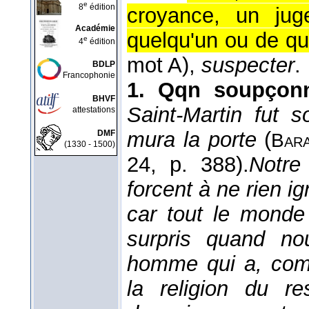
e
8
édition
croyance, un jug
Académie
quelqu'un ou de q
e
4
édition
mot A),
suspecter
.
BDLP
Francophonie
1.
Qqn soupçon
BHVF
Saint-Martin fut 
attestations
mura la porte
(
DMF
Bar
(1330 - 1500)
24
, p. 388).
Notre
forcent à ne rien i
car tout le monde
surpris quand no
homme qui a, comm
la religion du r