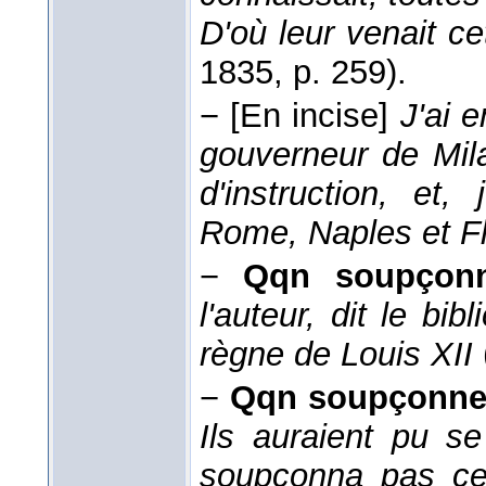
D'où leur venait c
1835
, p. 259).
−
[En incise]
J'ai 
gouverneur de Mi
d'instruction, et,
Rome, Naples et Fl
−
Qqn soupçon
l'auteur, dit le bib
règne de Louis XII
−
Qqn soupçonne
Ils auraient pu se
soupçonna pas cet