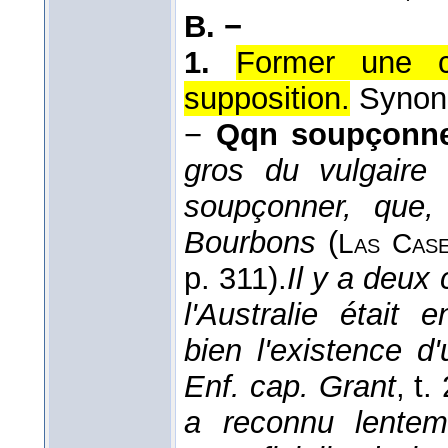
B. −
1.
Former une c
supposition.
Synon
−
Qqn soupçonne
gros du vulgaire 
soupçonner, que, 
Bourbons
(
Las Cas
p. 311).
Il y a deux
l'Australie était
bien l'existence d
Enf. cap. Grant
, t.
a reconnu lenteme