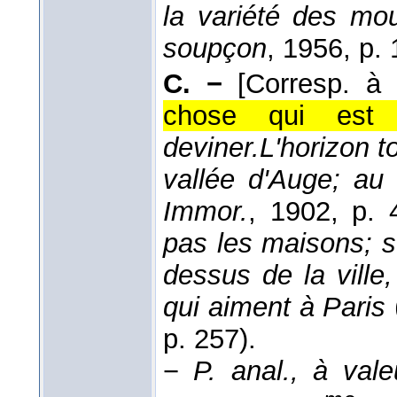
la variété des mo
soupçon
, 1956
, p.
C. −
[Corresp. à
chose qui est 
deviner.
L'horizon to
vallée d'Auge; au
Immor.
, 1902
, p. 
pas les maisons; s
dessus de la ville
qui aiment à Paris
p. 257).
−
P. anal., à valeu