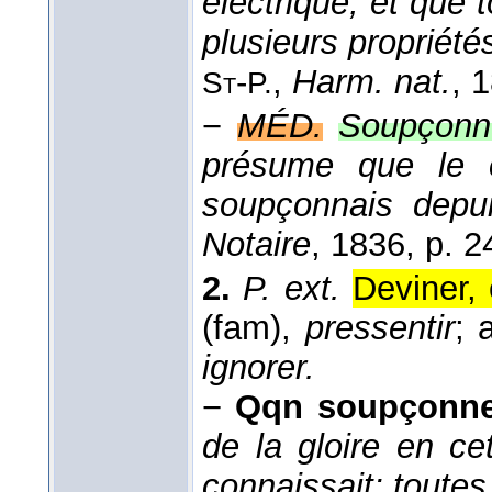
électrique, et que 
plusieurs propriét
-
,
Harm. nat.
, 
St
P.
−
MÉD.
Soupçonne
présume que le c
soupçonnais depu
Notaire
, 1836
, p. 2
2.
P. ext.
Deviner, 
(fam),
pressentir
; 
ignorer.
−
Qqn soupçonne
de la gloire en 
connaissait; toutes 