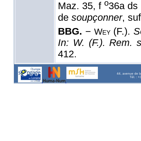
o
Maz. 35, f
36a ds
de
soupçonner
, su
BBG.
−
(F.).
S
Wey
In: W. (F.). Rem. s
412.
44, avenue de l
Tél. : 