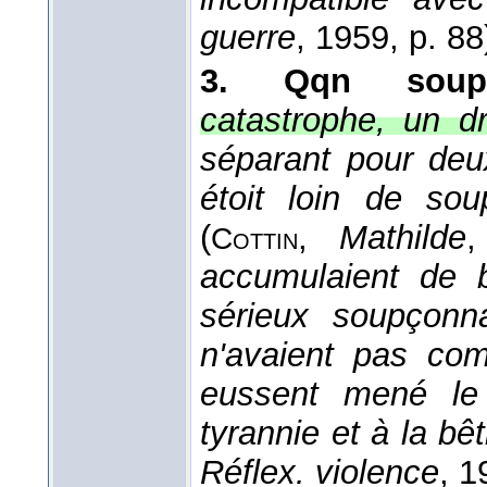
guerre
, 1959
, p. 88
3.
Qqn soup
catastrophe, un d
séparant pour deu
étoit loin de sou
(
,
Mathilde
,
Cottin
accumulaient de 
sérieux soupçonn
n'avaient pas com
eussent mené le
tyrannie et à la bê
Réflex. violence
, 1