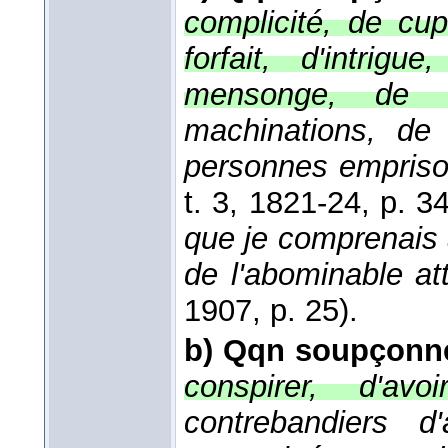
complicité, de cup
forfait, d'intrig
mensonge, de tr
machinations, de 
personnes empris
t. 3
, 1821-24
, p. 3
que je comprenais 
de l'abominable at
1907
, p. 25).
b)
Qqn soupçonn
conspirer, d'avo
contrebandiers d