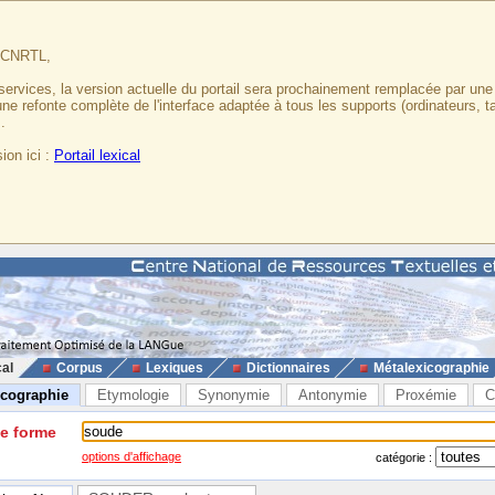
u CNRTL,
services, la version actuelle du portail sera prochainement remplacée par un
 une refonte complète de l'interface adaptée à tous les supports (ordinateurs, t
.
ion ici :
Portail lexical
cal
Corpus
Lexiques
Dictionnaires
Métalexicographie
icographie
Etymologie
Synonymie
Antonymie
Proxémie
C
ne forme
options d'affichage
catégorie :