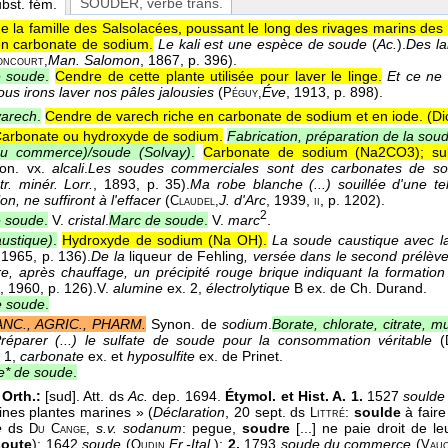
SOUDER
, verbe trans.
ubst. fém.
de la famille des Salsolacées, poussant le long des rivages marins de
en carbonate de sodium.
Le kali est une espèce de soude
(
Ac.
).
Des la
Man. Salomon
, 1867
, p. 396).
ncourt,
e soude
.
Cendre de cette plante utilisée pour laver le linge.
Et ce ne
us irons laver nos pâles jalousies
(
Éve
, 1913
, p. 898).
Péguy,
varech
.
Cendre de varech riche en carbonate de sodium et en iode. (
Di
arbonate ou hydroxyde de sodium.
Fabrication, préparation de la sou
u commerce)/soude (
Solvay
)
.
Carbonate de sodium (Na2CO3); sub
on. vx.
alcali
.
Les soudes commerciales sont des carbonates de so
tr. minér. Lorr.
, 1893
, p. 35).
Ma robe blanche (...) souillée d'une te
on, ne suffiront à l'effacer
(
J. d'Arc
, 1939
,
, p. 1202).
Claudel,
ii
2
e soude
.
V.
cristal
.
Marc de soude
.
V.
marc
.
ustique)
.
Hydroxyde de sodium (
Na OH
).
La soude caustique avec l
.
1965
, p. 136).
De la
liqueur de Fehling
, versée dans le second prélève
tre, après chauffage, un précipité rouge brique indiquant la formatio
, 1960
, p. 126).
V.
alumine
ex. 2,
électrolytique
B ex. de Ch. Durand.
e soude
.
ANC., AGRIC., PHARM.
Synon. de
sodium
.
Borate, chlorate, citrate, mu
réparer (...) le sulfate de soude pour la consommation véritable
(
 1,
carbonate
ex. et
hyposulfite
ex. de Prinet.
e* de soude
.
Orth.:
[sud]. Att. ds
Ac.
dep. 1694.
Étymol. et Hist. A. 1.
1527
soulde
aines plantes marines » (
Déclaration
, 20 sept. ds
:
soulde
à faire
Littré
e
ds
s.v. sodanum
: pegue,
soudre
[...] ne paie droit de 
Du Cange,
soute
); 1642
soude
(
Fr.-Ital.
);
2.
1793
soude du commerce
(
Oudin
Vauq