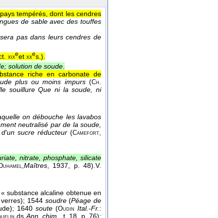
s pays tempérés, dont les cendres
ngues de sable avec des touffes
 sera pas dans leurs cendres de
e
e
ct.
et
s.
).
xix
xx
de; solution de soude
.
stance riche en carbonate de
ude plus ou moins impurs
(
Ch.
lle souillure Que ni la soude, ni
aquelle on débouche les lavabos
ment neutralisé par de la soude,
n d'un sucre réducteur
(
Camefort,
riate, nitrate, phosphate, silicate
Maîtres
, 1937
, p. 48).
V.
Duhamel,
« substance alcaline obtenue en
 verres); 1544
soudre
(
Péage de
leude); 1640
soute
(
Ital.-Fr.
:
Oudin
ds
Ann. chim.
, t. 18, p. 76);
uelin