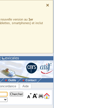
×
e nouvelle version au
1er
ablettes, smartphones) et inclut
Outils
Contact
oncordance
Aide