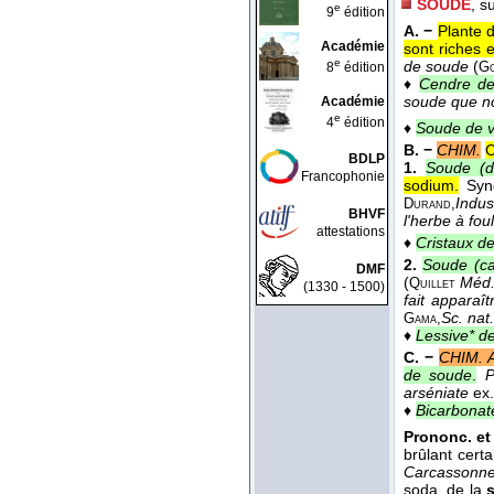
SOUDE
, s
e
9
édition
A. −
Plante 
Académie
sont riches 
e
de soude
(
8
édition
Go
♦
Cendre d
soude que no
Académie
e
4
édition
♦
Soude de 
B. −
CHIM.
C
BDLP
1.
Soude (d
Francophonie
sodium.
Syn
Indus
Durand,
BHVF
l'herbe à foul
attestations
♦
Cristaux d
2.
Soude (ca
DMF
(
Méd
Quillet
(1330 - 1500)
fait apparaî
Sc. nat.
Gama,
♦
Lessive* d
C. −
CHIM. 
de soude
.
P
arséniate
ex.
♦
Bicarbonat
Prononc. et 
brûlant cert
Carcassonn
soda, de la