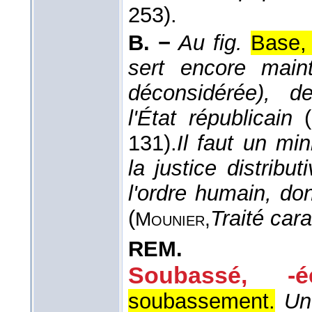
253).
B. −
Au fig.
Base,
sert encore main
déconsidérée), d
l'État républicain
(
131).
Il faut un mi
la justice distrib
l'ordre humain, don
(
Traité cara
Mounier,
REM.
Soubassé, -é
soubassement.
Un