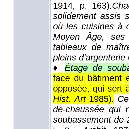
1914
, p. 163).
Cha
solidement assis 
où les cuisines à 
Moyen Âge, ses 
tableaux de maître
pleins d'argenterie
♦
Étage de soub
face du bâtiment 
opposée, qui sert à
Hist. Art
1985
).
Ce
de-chaussée qui n
soubassement de 2