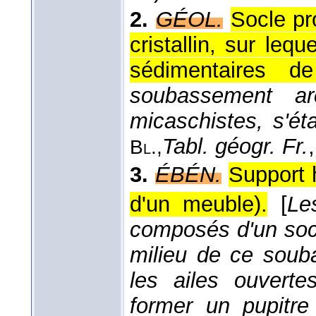
2.
GÉOL.
Socle pr
cristallin, sur leq
sédimentaires de 
soubassement ar
micaschistes, s'ét
Tabl. géogr. Fr.
Bl.,
3.
ÉBÉN.
Support 
d'un meuble).
[
Le
composés d'un socle
milieu de ce souba
les ailes ouvert
former un pupitre