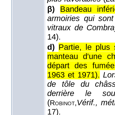
β)
Bandeau inférie
armoiries qui son
vitraux de Combra
14).
d)
Partie, le plus
manteau d'une ch
départ des fumée
1963 et 1971
).
Lor
de tôle du châss
derrière le s
(
Vérif., mét
Robinot,
17).