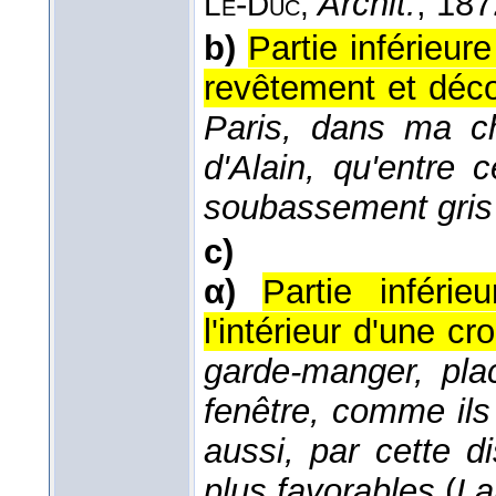
-
Archit.
, 187
Le
Duc
,
b)
Partie inférieur
revêtement et déc
Paris, dans ma ch
d'Alain, qu'entre
soubassement gris
c)
α)
Partie inférie
l'intérieur d'une cr
garde-manger, pl
fenêtre, comme ils
aussi, par cette d
plus favorables
(
La