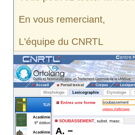
En vous remerciant,
L'équipe du CNRTL
Accueil
Portail lexical
Corpus
Lexique
Morphologie
Lexicographie
Etymologie
Entrez une forme
TLFi
options d'affichage
Académie
SOUBASSEMENT
, subst. masc.
e
9
édition
A. −
Académie