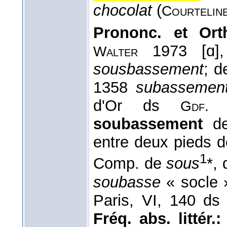
chocolat
(
Courteline
Prononc. et Orth
1973 [ɑ],
Walter
sousbassement
; d
1358
subassemen
d'Or ds
Gdf
soubassement
de 
entre deux pieds d
1
Comp. de
sous
*,
soubasse
« socle 
Paris, VI, 140 d
Fréq. abs. littér.: