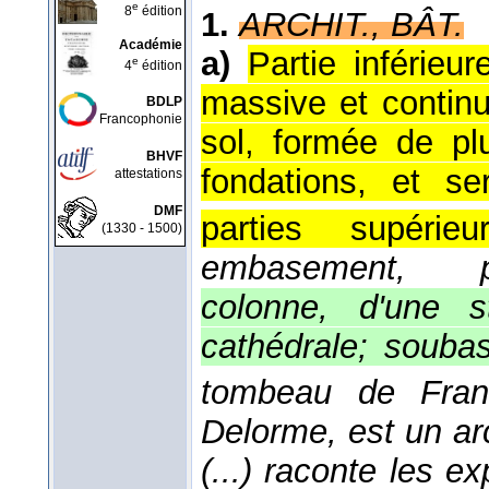
e
8
édition
1.
ARCHIT., BÂT.
Académie
a)
Partie inférieur
e
4
édition
massive et contin
BDLP
Francophonie
sol, formée de pl
BHVF
fondations, et s
attestations
DMF
parties supérieur
(1330 - 1500)
embasement, pi
colonne, d'une st
cathédrale; souba
tombeau de Fran
Delorme, est un ar
(...) raconte les ex