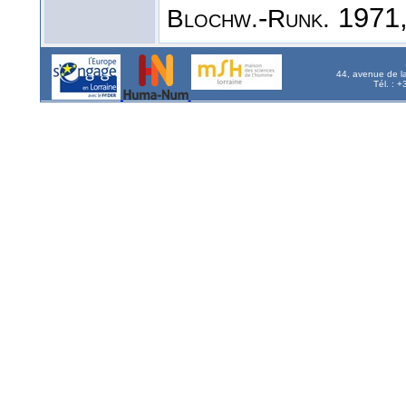
-
1971,
Blochw.
Runk.
44, avenue de l
Tél. : 