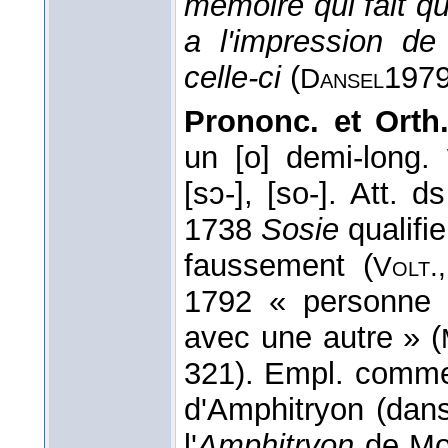
mémoire qui fait q
a l'impression de
celle-ci
(
197
Dansel
Prononc. et Orth.
un [o] demi-long.
[sɔ-], [so-]. Att. d
1738
Sosie
qualifie
faussement (
Volt
1792 « personne 
avec une autre » (
321). Empl. comm
d'Amphitryon (dan
l'
Amphitryon
de Mol