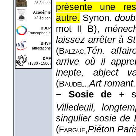
e
8
édition
présente une re
Académie
autre.
Synon.
doub
e
4
édition
mot II B),
ménec
BDLP
Francophonie
laissez arrêter à 
BHVF
(
Tén. affair
attestations
Balzac,
arrive où il appr
DMF
(1330 - 1500)
inepte, abject 
(
Art romant.
Baudel.,
−
Sosie de
+ su
Villedeuil, longt
singulier sosie de
(
Piéton Pari
Fargue,