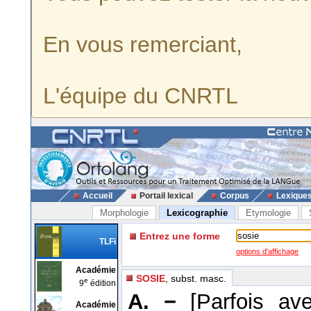
En vous remerciant,
L'équipe du CNRTL
Accueil
Portail lexical
Corpus
Lexique
Morphologie
Lexicographie
Etymologie
Entrez une forme
TLFi
options d'affichage
Académie
SOSIE
, subst. masc.
e
9
édition
A. −
[Parfois av
Académie