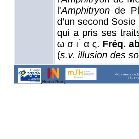
l'
Amphitryon
de Pl
d'un second Sosie 
qui a pris ses trait
ω σ ι ́ α ς.
Fréq. abs
(
s.v. illusion des s
44, avenue de l
Tél. : 