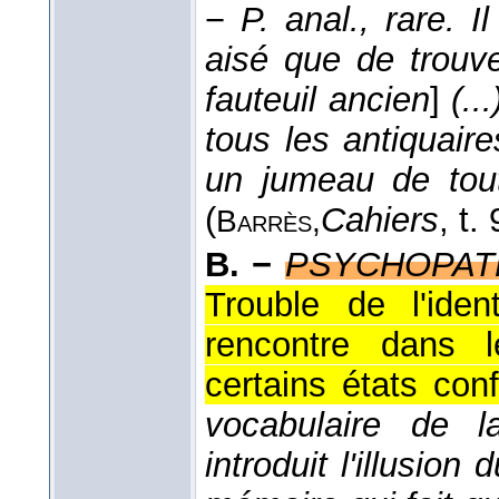
−
P. anal., rare.
I
aisé que de trouv
fauteuil ancien
]
(...
tous les antiquaire
un jumeau de tout
(
Cahiers
, t. 
Barrès,
B. −
PSYCHOPAT
Trouble de l'iden
rencontre dans l
certains états con
vocabulaire de l
introduit l'illusion 