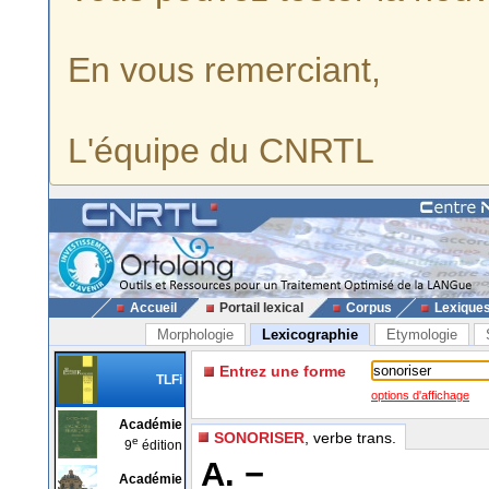
En vous remerciant,
L'équipe du CNRTL
Accueil
Portail lexical
Corpus
Lexique
Morphologie
Lexicographie
Etymologie
Entrez une forme
TLFi
options d'affichage
Académie
SONORISER
, verbe trans.
e
9
édition
A. −
Académie