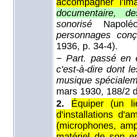
accompagner l'im
documentaire, de
sonorisé
Napolé
personnages conç
1936
, p. 34-4).
−
Part. passé en 
c'est-à-dire dont 
musique spécialem
mars 1930
, 188/2 
2.
Équiper (un li
d'installations d'a
(microphones, ampl
matériel de son en