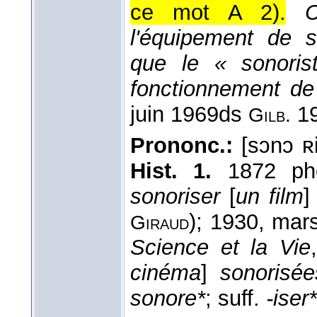
ce mot A 2).
l'équipement de so
que le « sonoris
fonctionnement de
juin 1969
ds
19
Gilb.
Prononc.:
[sɔnɔ ʀ
Hist. 1.
1872 pho
sonoriser
[
un film
]
); 1930, mar
Giraud
Science et la Vie
cinéma
]
sonorisée
sonore*
; suff.
-iser*