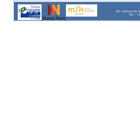
44, avenue de l
Tél. : 