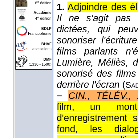
e
8
édition
1.
Adjoindre des é
Académie
Il ne s'agit pas
e
4
édition
dictées, qui peuv
BDLP
Francophonie
sonoriser l'écriture
BHVF
films parlants n'
attestations
Lumière, Méliès, 
DMF
(1330 - 1500)
sonorisé des films
derrière l'écran
(
Sa
−
CIN., TÉLÉV.,
film, un mont
d'enregistrement 
fond, les dialo