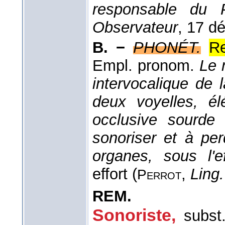
responsable du 
Observateur
, 17 d
B. −
PHONÉT.
R
Empl. pronom.
Le 
intervocalique de l
deux voyelles, é
occlusive sourde
sonoriser et à per
organes, sous l'e
effort (
,
Ling.
Perrot
REM.
Sonoriste
,
subst