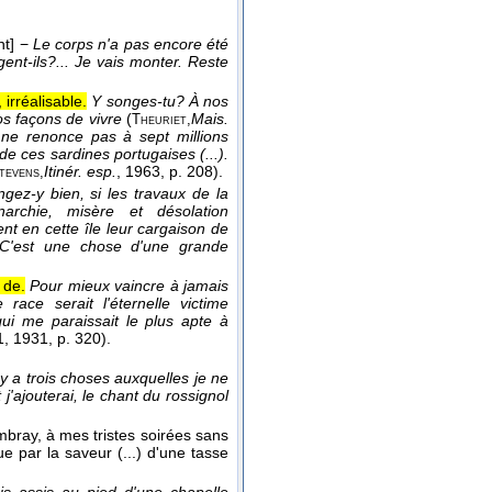
t]
−
Le corps n'a pas encore été
gent-ils?... Je vais monter. Reste
 irréalisable.
Y songes-tu? À nos
os façons de vivre
(
Mais.
Theuriet,
 ne renonce pas à sept millions
e ces sardines portugaises (...).
Itinér. esp.
, 1963
, p. 208).
tevens,
gez-y bien, si les travaux de la
archie, misère et désolation
 en cette île leur cargaison de
 C'est une chose d'une grande
 de.
Pour mieux vaincre à jamais
race serait l'éternelle victime
ui me paraissait le plus apte à
1
, 1931
, p. 320).
l y a trois choses auxquelles je ne
j'ajouterai, le chant du rossignol
bray, à mes tristes soirées sans
e par la saveur (...) d'une tasse