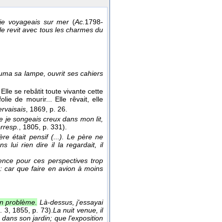
je voyageais sur mer
(
Ac.
1798-
lle revit avec tous les charmes du
luma sa lampe, ouvrit ses cahiers
Elle se rebâtit toute vivante cette
ie de mourir... Elle rêvait, elle
rvaisais
, 1869
, p. 26.
 je songeais creux dans mon lit,
rresp.
, 1805
, p. 331).
ère était pensif (...). Le père ne
s lui rien dire il la regardait, il
lgence pour ces perspectives trop
r: car que faire en avion à moins
un problème.
Là-dessus, j'essayai
t. 3
, 1855
, p. 73).
La nuit venue, il
s dans son jardin; que l'exposition