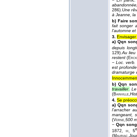
−
En partic.
abandonnée,
286).
Une rêv
à Jeanne, la 
b)
Faire son
fait songer 
l'automne et
3.
Envisager u
a)
Qqn song
depuis long
129).
Au lieu
restent
(
Erck
−
Loc. verb.
est profonde
dramaturge q
Innocemmen
b)
Qqn son
travailler
.
Le
(
Hist
Bainville,
4.
Se préoccu
a)
Qqn song
l'arracher a
mangeant, so
(
500 mi
Verne,
−
Qqn song
1872
,
, 5
iii
(
Jou
Mauriac,