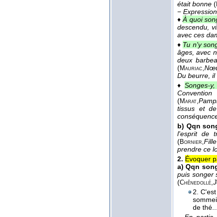
était bonne
(
−
Expression
♦
À quoi song
descendu, vin
avec ces da
♦
Tu n'y song
âges, avec no
deux barbe
(
Nœu
Mauriac,
Du beurre, il
♦
Songes-y,
Convention
(
Pamph
Marat,
tissus et d
conséquence 
b)
Qqn song
l'esprit de
(
Fill
Bornier,
prendre ce l
2.
Évoquer pa
a)
Qqn song
puis songer s
(
J
Chênedollé,
2. C'es
sommeil
de thé..