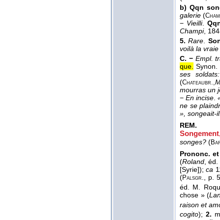
b)
Qqn son
galerie
(
Cham
−
Vieilli
.
Qqn
Champi
, 18
5.
Rare
.
Son
voilà la vrai
C. −
Empl. t
que.
Synon
ses soldat
(
M
Chateaubr.,
mourras un jo
−
En incise
.
ne se plaind
», songeait-il
REM.
Songement
songes?
(
Bar
Prononc. et
(
Roland
, éd.
[Syrie]);
ca
11
(
, p.
Palsgr.
éd. M. Roqu
chose » (
Lan
raison et am
cogito
);
2.
m