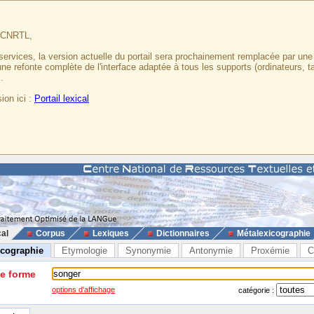
u CNRTL,
services, la version actuelle du portail sera prochainement remplacée par un
 une refonte complète de l'interface adaptée à tous les supports (ordinateurs, t
.
ion ici :
Portail lexical
cal
Corpus
Lexiques
Dictionnaires
Métalexicographie
icographie
Etymologie
Synonymie
Antonymie
Proxémie
C
ne forme
options d'affichage
catégorie :