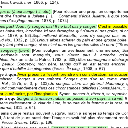
Travaill. mer
, 1866
, p. 124).
Hugo,
s
es-tu (à qui songe-t-il
, etc.).
[Pour récuser une prop., un comportemen
t dire Pauline à Juliette (...). − Comment! s'écria Juliette, à quoi son
mes
(
Page amour
, 1878
, p. 1074).
Zola,
es pas! Vous n'y songez pas! Il ne faut pas y songer!
C'est impossible,
s habitudes, introduire ici une étrangère qui n'aura ni nos goûts, ni n
aux
, 1879
, p. 53).
Sept millions! Marinette, vous n'y songez pas, on
d vip.
, 1932
, p. 126).
Nous allons acheter du pain et une grosse boîte d
 n'y faut point songer, si ce n'est dans les grandes villes du nord
(
T'Sers
 songez-y (bien)
.
[Pour souligner un avertissement, une menace]
Son
 nationale sont manqués, vous n'avez plus à attendre qu'an
lets
, Aux amis de la Patrie
, 1792
, p. 309).
Mes compagnons déchargent
e peaux. Songez-y, mon père, tandis qu'il en est temps encore!
que d'habiller les pingouins
(
Île ping.
, 1908
, p. 67).
France,
e à qqn.
Avoir présent à l'esprit, prendre en considération, se soucier
 trahison, Songez à vos enfants! Songez que d'un tel crime Votre 
e Rol.
, 1875
,
, 3, p. 103).
Je songeai alors au général Maunoury, q
iv
ourd commandement dans ces circonstances difficiles
(
Mém.
, t. 
Joffre,
r la mémoire, par l'imagination.
Synon.
penser à, rêver à, se rappeler
.
e à qqc.
Songer à la maison natale, au passé, à son pays, à sa vie
.
I
ans ravissement: le clair de lune, le sourire de la femme et la rose, et 
ournal
, 1811
, p. 64):
t ainsi que je restais souvent jusqu'au matin à
songer
au
temps de Com
, à tant de jours aussi dont l'image m'avait été plus récemment rendu
.
Swann
, 1913
, p. 186.
Proust,