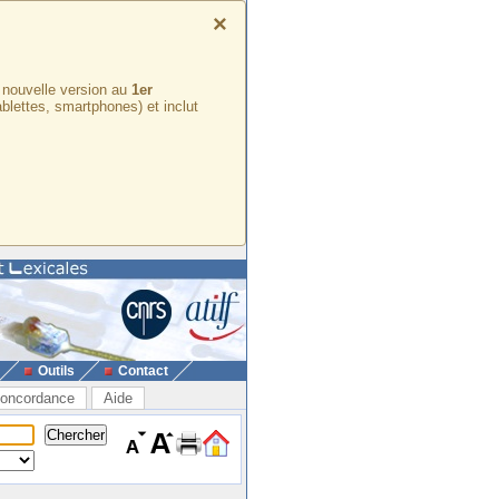
×
e nouvelle version au
1er
ablettes, smartphones) et inclut
Outils
Contact
oncordance
Aide