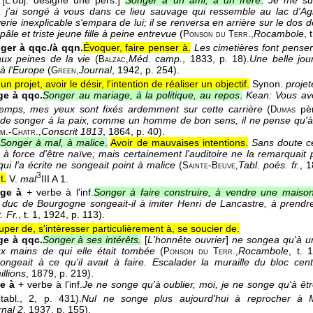
[L'obj. désigne une pers.]
Songer à un ami, à un frère
.
Je me sui
 j'ai songé à vous dans ce lieu sauvage qui ressemble au lac d'A
erie inexplicable s'empara de lui; il se renversa en arrière sur le dos de
pâle et triste jeune fille à peine entrevue
(
Rocambole
, 
Ponson du Terr.,
ger à qqc./à qqn.
Évoquer, faire penser à.
Les cimetières font penser
aux peines de la vie
(
Méd. camp.
, 1833
, p. 18).
Une belle jou
Balzac,
 à l'Europe
(
Journal
, 1942
, p. 254).
Green,
n projet, avoir le désir, l'intention de réaliser un objectif.
Synon.
projet
e à qqc.
Songer au mariage, à la politique, au repos
.
Kean: Vous av
temps, mes yeux sont fixés ardemment sur cette carrière
(
pè
Dumas
 de songer à la paix, comme un homme de bon sens, il ne pense qu'à 
-
Conscrit 1813
, 1864
, p. 40).
m.
Chatr.,
Songer à mal, à malice
.
Avoir de mauvaises intentions.
Sans doute cet
 à force d'être naïve; mais certainement l'auditoire ne la remarquait
ui l'a écrite ne songeait point à malice
(
-
Tabl. poés. fr.
, 
Sainte
Beuve,
3
t.
V.
mal
III A 1.
ge à
+ verbe à l'inf.
Songer à faire construire, à vendre une maiso
 duc de Bourgogne songeait-il à imiter Henri de Lancastre, à prendr
. Fr.
, t. 1
, 1924
, p. 113).
per de, s'intéresser particulièrement à, se soucier de.
e à qqc.
Songer à ses intérêts.
[
L'honnête ouvrier
]
ne songea qu'à une
ux mains de qui elle était tombée
(
Rocambole
, t. 1
Ponson du Terr.,
ngeait à ce qu'il avait à faire. Escalader la muraille du bloc cent
llions
, 1879
, p. 219).
e à
+ verbe à l'inf.
Je ne songe qu'à oublier, moi, je ne songe qu'à êt
e
tabl., 2, p. 431).
Nul ne songe plus aujourd'hui à reprocher à 
rnal 2
, 1937
, p. 155).