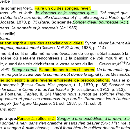
 verbe
 le sommeil]
Vieilli
.
Faire un ou des songes, rêver.
rans. dir.
et
indir.
Je dormais et je songeais que...
J'ai songé que 
a détente de ses nerfs, elle s'assoupit et (...) elle songea à René, qu'e
Jocaste
, 1879
, p. 73).
Rare
.
Songer de.
Songer d'eau bourbeuse
(
Ac.
).
trans.
Je dormais et je songeais
(
Ac.
1935
).
de veille]
trans.
ler son esprit au gré des associations d'idées.
Synon.
rêver
.
Laurent al
 songeait, paisiblement
(
Nuit St-Jean
, 1935
, p. 114):
Duhamel,
ment, il se fit en elle-même une évocation de ce qui s'était succédé là. 
scène où s'étaient rencontrées (...) la passion de voir mourir et la fol
me
it
, quand des cris déchirèrent le vaste repos du lieu...
M
Ge
Goncourt,
ieilli.
Songer creux
.
S'abandonner à des chimères.
Un beau matin que
vrir ma porte avant que la sonnette eût donné le signal
(
Co
J. de Maistre,
ller son esprit à une rêverie empreinte de préoccupations.
Mais le p
il songeait
(
-
Hist. paysan
, t. 1
, 1870
, p. 86).
Souvent san
Erckm.
Chatr.,
 lui disait: « Comme tu as l'air triste! »
(
Swann
, 1913
, p. 313).
Proust,
 La Fontaine,
Fables
, II, 14]
Hâtons nous surtout de solliciter l'indu
rop vastes et pour ces raccourcis trop hardis. Pardonnez-les à l'auteu
songe?
(
Le Figaro Magazine
, 31 oct. 1987
, p. 71, col. 3).
ans. indir.
e à qqc.
Penser à, réfléchir à.
Songer à une expédition, à la mort, à 
 songer à rien, sans rien craindre et sans rien désirer
(
Hist. vie
, 
Sand,
. Il songea à mille choses; − qu'il ferait bien de cultiver des radis noir