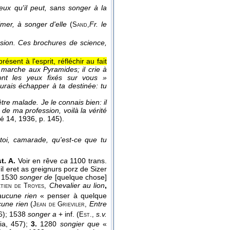
ux qu'il peut, sans songer à la
imer, à songer d'elle
(
Fr. le
Sand,
sion. Ces brochures de science,
présent à l'esprit, réfléchir au fait
marche aux Pyramides; il crie à
nt les yeux fixés sur vous »
aurais échapper à ta destinée: tu
être malade. Je le connais bien: il
 de ma profession, voilà la vérité
té 14
, 1936
, p. 145).
toi, camarade, qu'est-ce que tu
t. A.
Voir en rêve
ca
1100 trans.
il eret as greignurs porz de Sizer
; 1530
songer de
[quelque chose]
Chevalier au lion
,
tien de Troyes,
aucune rien
« penser à quelque
cune rien
(
Entre
Jean de Grieviler,
 16); 1538
songer a
+ inf. (
s.v.
Est.,
zia, 457);
3.
1280
songier que
«