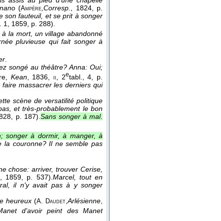
s assis au pied d'une chapelle
gnano
(
Corresp.
, 1824
, p.
Ampère,
 son fauteuil, et se prit à songer
t. 1
, 1859
, p. 288).
 à la mort, un village abandonné
rnée pluvieuse qui fait songer à
er
.
ez songé au théâtre? Anna: Oui;
e
re
,
Kean
, 1836
,
, 2
tabl., 4, p.
ii
faire massacrer les derniers qui
te scène de versatilité politique
 pas, et très-probablement le bon
1828
, p. 187).
Sans songer à mal
.
n; songer à dormir, à manger, à
e la couronne? Il ne semble pas
 chose: arriver, trouver Cerise,
, 1859
, p. 537).
Marcel, tout en
ral, il n'y avait pas à y songer
re heureux
(
Arlésienne
,
A. Daudet,
Manet d'avoir peint des Manet