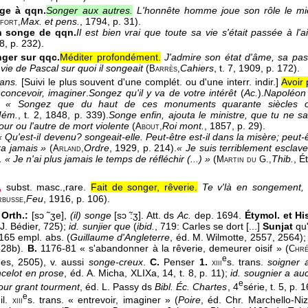
ge à qqn.
Songer aux autres.
L'honnête homme joue son rôle le mie
Max. et pens.
, 1794
, p. 31).
fort,
 songe de qqn.
Il est bien vrai que toute sa vie s'était passée à l'a
48
, p. 232).
ger sur qqc.
Méditer profondément.
J'admire son état d'âme, sa pas
e vie de Pascal sur quoi il songeait
(
Cahiers
, t. 7
, 1909
, p. 172).
Barrès,
rans.
[Suivi le plus souvent d'une complét. ou d'une interr. indir.]
Avoir 
.
concevoir, imaginer
.
Songez qu'il y va de votre intérêt
(
Ac.
).
Napoléon 
s: « Songez que du haut de ces monuments quarante siècles o
ém.
, t. 2
, 1848
, p. 339).
Songe enfin, ajouta le ministre, que tu ne s
ur ou l'autre de mort violente
(
Roi mont.
, 1857
, p. 29).
About,
« Qu'est-il devenu? songeait-elle. Peut-être est-il dans la misère; peut-
ra jamais »
(
Ordre
, 1929
, p. 214).
« Je suis terriblement esclave
Arland,
. « Je n'ai plus jamais le temps de réfléchir (...) »
(
Thib.
, É
Martin du G.,
,
subst. masc.,
rare.
Fait de songer, rêverie.
Te v'là en songement, 
Feu
, 1916
, p. 106).
busse,
 Orth.:
[sɔ ̃ ʒe],
(il) songe
[sɔ ̃:ʒ]. Att. ds
Ac.
dep. 1694.
Étymol. et His
 J. Bédier, 725);
id. sunjier que
(
ibid.
, 719: Carles se dort [...]
Sunjat
qu'
65 empl. abs. (
Guillaume d'Angleterre
, éd. M. Wilmotte, 2557, 2564)
 528b).
B.
1176-81 « s'abandonner à la rêverie, demeurer oisif » (
Chré
e
es, 2505), v. aussi
songe-creux
.
C.
Penser
1.
s. trans.
soigner 
xiii
celot en prose
, éd. A. Micha, XLIXa, 14, t. 8, p. 11);
id. sougnier a au
e
our grant tourment
, éd. L. Passy ds
Bibl. Éc. Chartes
, 4
série, t. 5, p.
e
il.
s. trans. « entrevoir, imaginer » (
Poire
, éd. Chr. Marchello-Ni
xiii