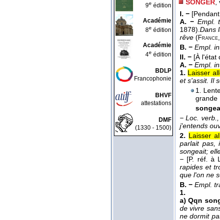
SONGER
,
e
9
édition
I. −
[Pendant
Académie
A. −
Empl. t
e
1878
).
Dans l
8
édition
rêve
(
France,
Académie
B. −
Empl. in
e
4
édition
II. −
[À l'état 
A. −
Empl. in
BDLP
1.
Laisser al
Francophonie
et s'assit. Il
1. Lente
BHVF
grande 
attestations
songea
−
Loc. verb., v
DMF
j'entends ou
(1330 - 1500)
2.
Laisser a
parlait pas, 
songeait; elle
−
[P. réf. à
rapides et t
que l'on ne 
B. −
Empl. tr
1.
a)
Qqn song
de vivre sans
ne dormit pas