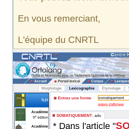
En vous remerciant,
L'équipe du CNRTL
Accueil
Portail lexical
Corpus
Lexique
Morphologie
Lexicographie
Etymologie
Entrez une forme
TLFi
options d'affichage
Académie
SOMATIQUEMENT
, adv.
e
9
édition
SO
* Dans l'article "
Académie