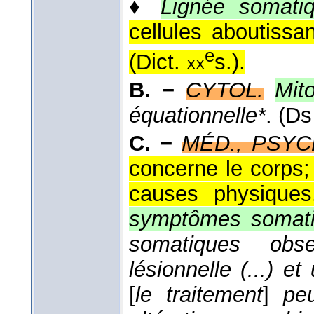
♦
Lignée somati
cellules aboutissan
e
(
Dict.
s.
).
xx
B. −
CYTOL.
Mit
équationnelle*
. (D
C. −
MÉD., PSYC
concerne le corps;
causes physiques
symptômes somat
somatiques obs
lésionnelle (...) et
[
le traitement
]
peu