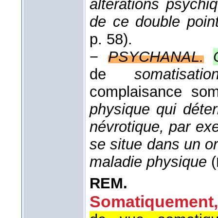
altérations psychi
de ce double poin
p. 58).
−
PSYCHANAL.
de
somatisatio
complaisance so
physique qui déte
névrotique, par e
se situe dans un o
maladie physique
(
REM.
Somatiquement,