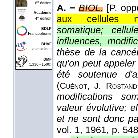
e
8
édition
A. −
BIOL.
[P. op
Académie
aux cellules no
e
4
édition
somatique; cellul
BDLP
Francophonie
influences, modifi
BHVF
attestations
thèse de la cancé
DMF
qu'on peut appeler
(1330 - 1500)
été soutenue d'a
(
Cuénot, J. Rostand
modifications so
valeur évolutive; 
et ne sont donc pa
vol. 1
, 1961
, p. 548