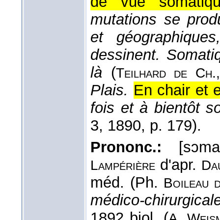
de vue somatiqu
mutations se produ
et géographiques
dessinent. Somatiq
là
(
Teilhard de Ch.,
Plais.
En chair et 
fois et à bientôt 
3
, 1890
, p. 179).
Prononc.:
[sɔma
d'apr.
Lampérière
Da
méd. (Ph.
Boileau d
médico-chirurgical
1892 biol. (
A. Weis