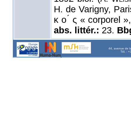
H. de Varigny, Pari
κ ο ́ ς « corporel 
abs. littér.:
23.
Bb
44, avenue de l
Tél. : 