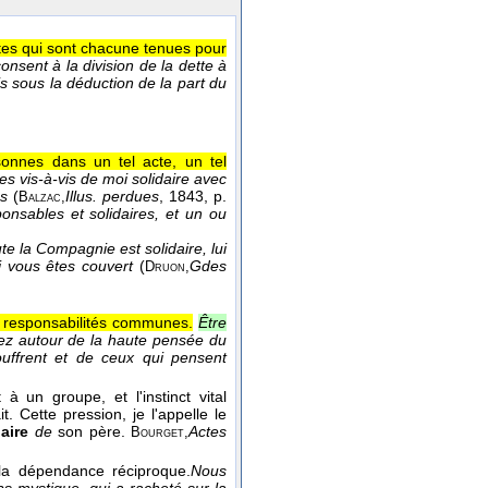
tes qui sont chacune tenues pour
onsent à la division de la dette à
is sous la déduction de la part du
sonnes dans un tel acte, un tel
es vis-à-vis de moi solidaire avec
us
(
Illus. perdues
, 1843
, p.
Balzac,
onsables et solidaires, et un ou
e la Compagnie est solidaire, lui
i vous êtes couvert
(
Gdes
Druon,
s responsabilités communes.
Être
pez autour de la haute pensée du
ouffrent et de ceux qui pensent
 un groupe, et l'instinct vital
 Cette pression, je l'appelle le
daire
de
son père.
Actes
Bourget,
 la dépendance réciproque.
Nous