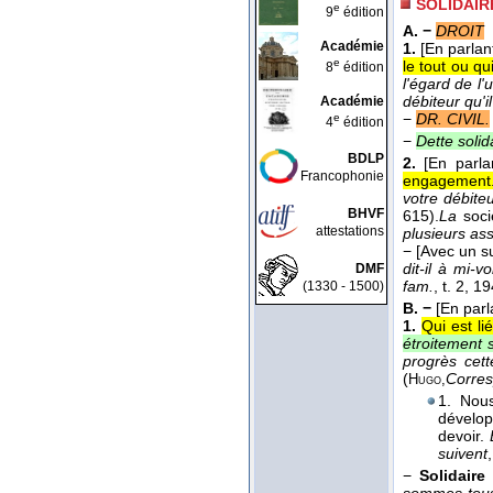
SOLIDAIR
e
9
édition
A. −
DROIT
Académie
1.
[En parlan
e
le tout ou qu
8
édition
l'égard de l'
débiteur qu'i
Académie
−
DR. CIVIL.
e
4
édition
−
Dette solid
BDLP
2.
[En parla
Francophonie
engagement
votre débite
BHVF
615).
La
soci
attestations
plusieurs as
−
[Avec un su
dit-il à mi-
DMF
fam.
, t. 2
, 1
(1330 - 1500)
B. −
[En parl
1.
Qui est l
étroitement s
progrès cett
(
Corres
Hugo,
1. Nous
dévelop
devoir.
suivent
−
Solidaire