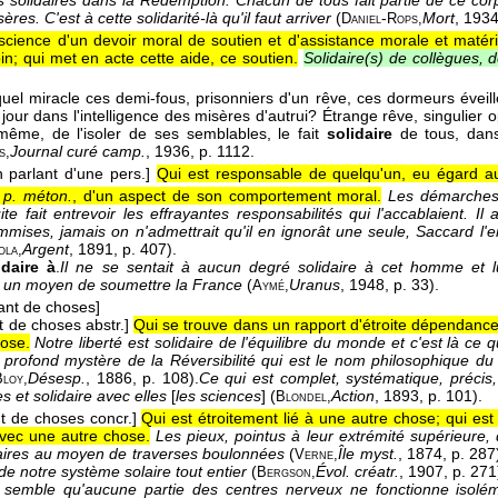
solidaires dans la Rédemption. Chacun de tous fait partie de ce corp
res. C'est à cette solidarité-là qu'il faut arriver
(
-
Mort
, 193
Daniel
Rops,
science d'un devoir moral de soutien et d'assistance morale et matér
in; qui met en acte cette aide, ce soutien.
Solidaire(s) de collègues, d
quel miracle ces demi-fous, prisonniers d'un rêve, ces dormeurs éveill
our dans l'intelligence des misères d'autrui? Étrange rêve, singulier opi
-même, de l'isoler de ses semblables, le fait
solidaire
de tous, dans l
Journal curé camp.
, 1936
, p. 1112.
s,
n parlant d'une pers.]
Qui est responsable de quelqu'un, eu égard au
t
p. méton.
, d'un aspect de son comportement moral.
Les démarches 
te fait entrevoir les effrayantes responsabilités qui l'accablaient. Il 
commises, jamais on n'admettrait qu'il en ignorât une seule, Saccard l
Argent
, 1891
, p. 407).
ola,
idaire à
.
Il ne se sentait à aucun degré solidaire à cet homme et lu
n un moyen de soumettre la France
(
Uranus
, 1948
, p. 33).
Aymé,
ant de choses]
t de choses abstr.]
Qui se trouve dans un rapport d'étroite dépendance
ose.
Notre liberté est solidaire de l'équilibre du monde et c'est là ce
 profond mystère de la Réversibilité qui est le nom philosophique
Désesp.
, 1886
, p. 108).
Ce qui est complet, systématique, précis, 
Bloy,
 et solidaire avec elles
[
les sciences
] (
Action
, 1893
, p. 101).
Blondel,
t de choses concr.]
Qui est étroitement lié à une autre chose; qui e
vec une autre chose.
Les pieux, pointus à leur extrémité supérieure, 
aires au moyen de traverses boulonnées
(
Île myst.
, 1874
, p. 287
Verne,
 de notre système solaire tout entier
(
Évol. créatr.
, 1907
, p. 271
Bergson,
l semble qu'aucune partie des centres nerveux ne fonctionne isolém