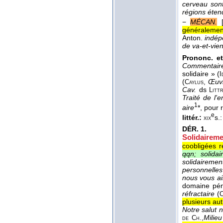
cerveau sont
régions éten
−
MÉCAN.
généralement
Anton.
indép
de va-et-vien
Prononc. et
Commentaire
solidaire » (
I
(
Œuv
Caylus,
Cav.
ds
Litt
Traité de l'
1
aire
*, pour 
e
littér.:
s.
xix
DÉR.
1.
Solidaireme
coobligées r
qqn; solidai
solidairemen
personnelles
nous vous a
domaine pén
réfractaire
(
C
plusieurs aut
Notre salut 
Milieu
de Ch.,