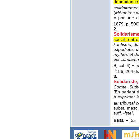
dépendance r
solidairemen
(
Mémoires de
« par une d
1879, p. 500
2.
Solidarisme
social, entr
kantisme, le
expédiées de
mythes et des
est condamné
9, col. 4).
−
[s
o
186, 264 d
3.
Solidariste,
Comte, Suther
[En parlant d
à exprimer l
au tribunal 
subst. masc. 
suff.
-iste*
.
BBG.
−
Dub.