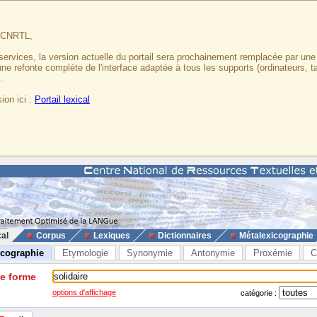
u CNRTL,
services, la version actuelle du portail sera prochainement remplacée par un
 une refonte complète de l'interface adaptée à tous les supports (ordinateurs, t
.
ion ici :
Portail lexical
cal
Corpus
Lexiques
Dictionnaires
Métalexicographie
icographie
Etymologie
Synonymie
Antonymie
Proxémie
C
ne forme
options d'affichage
catégorie :