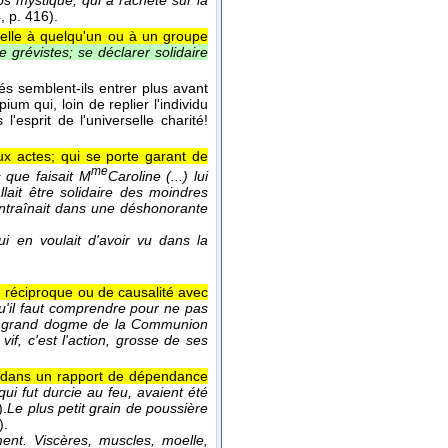
s mystique, qui a racheté sur la
4
, p. 416).
ielle à quelqu'un ou à un groupe
e grévistes; se déclarer solidaire
és semblent-ils entrer plus avant
um qui, loin de replier l'individu
'esprit de l'universelle charité!
x actes; qui se porte garant de
me
que faisait M
Caroline (...) lui
allait être solidaire des moindres
'entraînait dans une déshonorante
i en voulait d'avoir vu dans la
 réciproque ou de causalité avec
 qu'il faut comprendre pour ne pas
 du grand dogme de la Communion
vif, c'est l'action, grosse de ses
st dans un rapport de dépendance
qui fut durcie au feu, avaient été
).
Le plus petit grain de poussière
).
ent. Viscères, muscles, moelle,