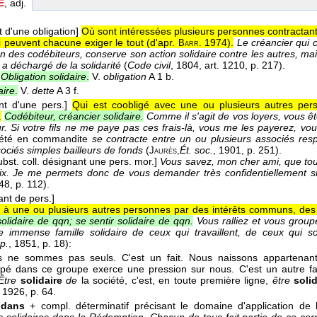
E
, adj.
t d'une obligation]
Où sont intéressées plusieurs personnes contractan
i peuvent chacune exiger le tout (
d'apr.
1974
).
Le créancier qui c
Barr.
un des codébiteurs, conserve son action solidaire contre les autres, ma
l a déchargé de la solidarité
(
Code civil
, 1804
, art. 1210, p. 217).
Obligation solidaire
.
V.
obligation
A 1 b.
aire
.
V.
dette
A 3 f.
nt d'une pers.]
Qui est coobligé avec une ou plusieurs autres per
.
Codébiteur, créancier solidaire.
Comme il s'agit de vos loyers, vous êt
ur. Si votre fils ne me paye pas ces frais-là, vous me les payerez, vo
été en commandite
se contracte entre un ou plusieurs associés resp
sociés simples bailleurs de fonds
(
Ét. soc.
, 1901
, p. 251).
Jaurès,
bst. coll. désignant une pers. mor.]
Vous savez, mon cher ami, que tout
voix. Je me permets donc de vous demander très confidentiellement s
948
, p. 112).
ant de pers.]
ié à une ou plusieurs autres personnes par des intérêts communs, de
olidaire de qqn; se sentir solidaire de qqn.
Vous ralliez et vous grou
e immense famille solidaire de ceux qui travaillent, de ceux qui s
p.
, 1851
, p. 18):
 ne sommes pas seuls. C'est un fait. Nous naissons appartenant à
pé dans ce groupe exerce une pression sur nous. C'est un autre fait.
Être
solidaire
de
la société, c'est, en toute première ligne,
être
soli
, 1926
, p. 64.
 dans
+ compl. déterminatif précisant le domaine d'application de