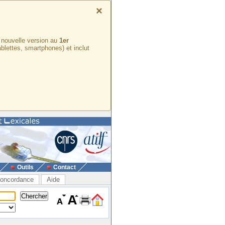
×
e nouvelle version au
1er
ablettes, smartphones) et inclut
Outils
Contact
oncordance
Aide