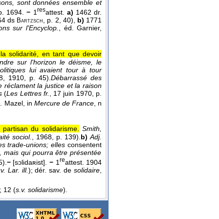
issons, sont données ensemble et
res
. 1694.
−
1
attest.
a)
1462 dr.
364 ds
, p. 2, 40),
b)
1771
Bartzsch
ons sur l'Encyclop.
, éd. Garnier,
la solidarité, en tant que devoir
joindre sur l'horizon le déisme, le
itiques lui avaient tour à tour
 8
, 1910
, p. 45).
Débarrassé des
réclament la justice et la raison
s
(
Les Lettres fr.
, 17 juin 1970
, p.
. Mazel, in
Mercure de France
, n
 partisan du solidarisme.
Smith,
aité sociol.
, 1968
, p. 139).
b)
Adj.
es trade-unions; elles
consentent
, mais qui pourra être présentée
re
5).
−
[sɔlidaʀist].
−
1
attest. 1904
. Lar. ill.
); dér. sav. de
solidaire
,
; 12 (
s.v. solidarisme
).