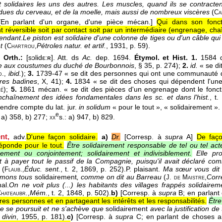
 solidaires les uns des autres. Les muscles, quand ils se contract
dues du cerveau, et de la moelle, mais aussi de nombreux viscères
(
Ca
[En parlant d'un organe, d'une pièce mécan.]
Qui dans son fonct
 réversible soit par contact soit par un intermédiaire (engrenage, cha
endant
.
Le piston est solidaire d'une colonne de tiges ou d'un câble 
t
(
Pétroles natur. et artif.
, 1931
, p. 59).
Chartrou,
 Orth.:
[sɔlidε:ʀ]. Att. ds
Ac.
dep. 1694.
Étymol. et Hist. 1.
1584 
 aux coustumes du duché de Bourbonnois
, § 35, p. 274);
2.
id.
« se di
ibid.
);
3.
1739-47 « se dit des personnes qui ont une communauté d'
d.,
res badines
, X, 41);
4.
1834 « se dit des choses qui dépendent l'une 
);
5.
1861 mécan. « se dit des pièces d'un engrenage dont le foncti
ré
enchaînement des idées fondamentales dans les sc. et dans l'hist.
, t
rendre compte du lat. jur.
in solidum
« pour le tout », « solidairement »
e
: a) 358, b) 277;
s.: a) 947, b) 829.
xx
nt,
adv.
D'une façon solidaire.
a)
Dr.
[Corresp. à
supra
A]
De faç
éponde pour le tout.
Être solidairement responsable de tel ou tel act
rement ou conjointement; solidairement et indivisiblement.
Elle pr
t à payer tout le passif de la Compagnie, puisqu'il avait déclaré com
(
Éduc. sent.
, t. 2
, 1869
, p. 252).
P. plaisant.
Ma sœur vous dit 
Flaub.,
imons tous
solidairement
, comme on dit au Barreau
(
Corr
J. de Maistre,
al.
On ne voit plus (...) les habitants des villages frappés solidaire
Mém.
, t. 2
, 1848
, p. 502).
b)
[Corresp. à
supra
B; en parlant 
hateaubr.,
res personnes et en partageant les intérêts et les responsabilités.
Êtr
ne se poursuit et ne s'achève que
solidairement
avec la justification d
 divin
, 1955
, p. 181).
c)
[Corresp. à
supra
C; en parlant de choses ab