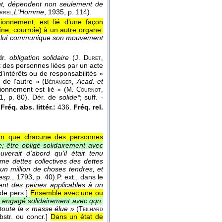
ent, dépendent non seulement de
L'Homme
, 1935
, p. 114).
rrel,
ionnement, est lié d'une façon
îne, courroie) à un autre organe.
qui lui communique son mouvement
dr.
obligation solidaire
(
J. Duret,
t des personnes liées par un acte
intérêts ou de responsabilités »
de l'autre » (
Acad. et
Béranger,
onnement est lié » (
M. Cournot,
. 1, p. 80). Dér. de
solide*
; suff.
-
.
Fréq. abs. littér.:
436.
Fréq. rel.
on que chacune des personnes
e; être obligé solidairement avec
ouverait d'abord qu'il était tenu
me dettes collectives des dettes
un million de choses tendres, et
esp.
, 1793
, p. 40).
P. ext.,
dans le
ment des peines applicables à un
de pers.]
Ensemble avec une ou
e engagé solidairement avec qqn.
e toute la « masse élue »
(
Teilhard
str. ou concr.]
Dans un état de