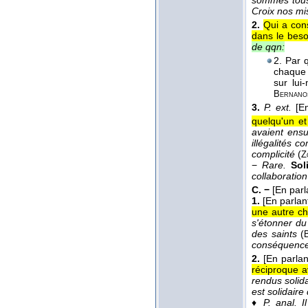
sommes tous 
Croix nos misè
2.
Qui a con
dans le beso
de qqn:
2. Par 
chaque j
sur lui
Bernano
3.
P. ext.
[E
quelqu'un e
avaient ensui
illégalités 
complicité
(
Z
−
Rare.
Sol
collaboratio
C. −
[En parl
1.
[En parlan
une autre ch
s'étonner du
des saints
(
conséquences
2.
[En parlan
réciproque a
rendus solid
est solidaire
♦
P. anal.
I