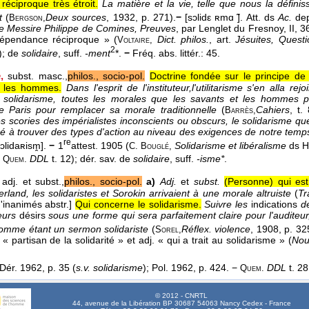
éciproque très étroit.
La matière et la vie, telle que nous la défin
t
(
Deux sources
, 1932
, p. 271).
−
[sɔlidε ʀmɑ ̃]. Att. ds
Ac.
dep
Bergson,
 Messire Philippe de Comines, Preuves
, par Lenglet du Fresnoy, II, 
épendance réciproque » (
Dict. philos.
, art.
Jésuites, Questi
Voltaire,
2
); de
solidaire
, suff.
-ment
*.
−
Fréq. abs. littér.:
45.
,
subst. masc.,
philos., socio-pol.
Doctrine fondée sur le principe de 
e les hommes.
Dans l'esprit de l'instituteur,l'utilitarisme s'en alla re
 solidarisme, toutes les morales que les savants et les hommes pol
 Paris pour remplacer sa morale traditionnelle
(
Cahiers
, t.
Barrès,
 scories des impérialistes inconscients ou obscurs, le solidarisme que 
 à trouver des types d'action au niveau des exigences de notre temp
re
ɔlidaʀism̭].
−
1
attest. 1905 (
Solidarisme et libéralisme
ds H
C. Bouglé,
s
DDL
t. 12); dér. sav. de
solidaire
, suff.
-isme*
.
Quem.
adj. et subst.,
philos., socio-pol.
a)
Adj.
et
subst.
(Personne) qui est
land, les solidaristes et Sorokin arrivaient à une morale altruiste
(
Tr
'inanimés abstr.]
Qui concerne le solidarisme.
Suivre les
indications
d
eurs
désirs
sous une forme qui sera parfaitement claire pour l'auditeur
comme étant un sermon solidariste
(
Réflex. violence
, 1908
, p. 32
Sorel,
« partisan de la solidarité » et adj. « qui a trait au solidarisme » (
Nouv
Dér. 1962, p. 35 (
s.v. solidarisme
); Pol. 1962, p. 424. −
DDL
t. 28
Quem.
© 2012 - CNRTL
44, avenue de la Libération BP 30687 54063 Nancy Cedex - France