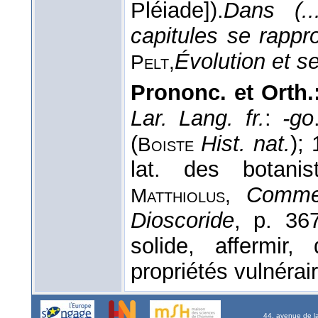
Pléiade]).
Dans (..
capitules se rapp
Évolution et s
Pelt,
Prononc. et Orth.
Lar. Lang. fr.
:
-go
(
Hist. nat.
);
Boiste
lat. des botani
Commen
Matthiolus,
Dioscoride
, p. 36
solide, affermir
propriétés vulnérai
44, avenue de l