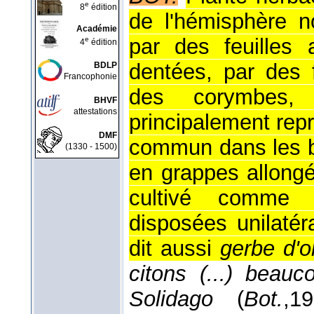
e
8
édition
de l'hémisphère n
Académie
par des feuilles 
e
4
édition
dentées, par des f
BDLP
Francophonie
des corymbes,
BHVF
attestations
principalement rep
DMF
commun dans les boi
(1330 - 1500)
en grappes allongé
cultivé comme o
disposées unilaté
dit aussi
gerbe d'o
citons (...) beau
Solidago
(
Bot.
,
19