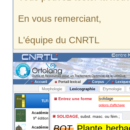
En vous remerciant,
L'équipe du CNRTL
Accueil
Portail lexical
Corpus
Lexique
Morphologie
Lexicographie
Etymologie
Entrez une forme
TLFi
options d'affichage
Académie
SOLIDAGE
, subst. masc. ou fém.;
e
9
édition
BOT.
Plante herba
Académie