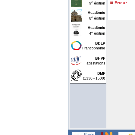
e
Erreur
9
édition
Académie
e
8
édition
Académie
e
4
édition
BDLP
Francophonie
BHVF
attestations
DMF
(1330 - 1500)