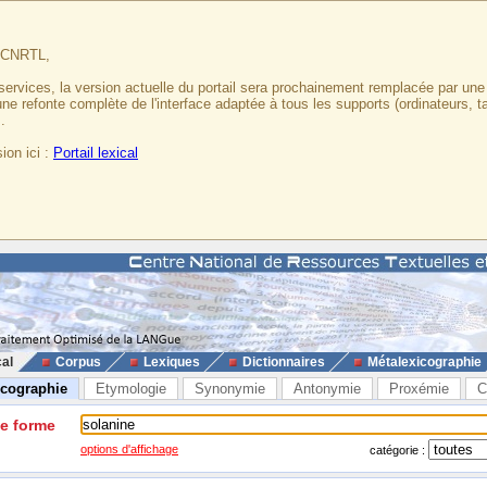
u CNRTL,
services, la version actuelle du portail sera prochainement remplacée par un
 une refonte complète de l'interface adaptée à tous les supports (ordinateurs, t
.
ion ici :
Portail lexical
cal
Corpus
Lexiques
Dictionnaires
Métalexicographie
icographie
Etymologie
Synonymie
Antonymie
Proxémie
C
ne forme
options d'affichage
catégorie :