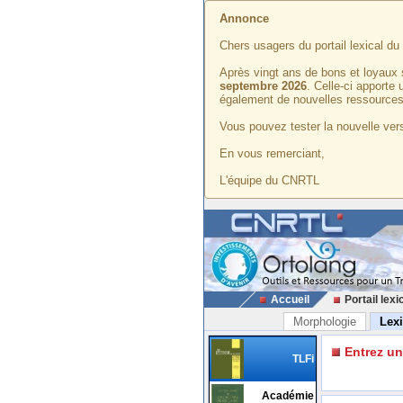
Annonce
Chers usagers du portail lexical d
Après vingt ans de bons et loyaux 
septembre 2026
. Celle-ci apporte
également de nouvelles ressources
Vous pouvez tester la nouvelle vers
En vous remerciant,
L'équipe du CNRTL
Accueil
Portail lexi
Morphologie
Lex
Entrez u
TLFi
Académie