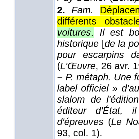
2.
Fam.
Déplace
différents obstacl
voitures
.
Il est b
historique
[
de la po
pour escarpins d
(
L'Œuvre
, 26 avr. 
−
P. métaph.
Une fo
label officiel » d'a
slalom de l'éditi
éditeur d'État, 
d'épreuves
(
Le No
93, col. 1).