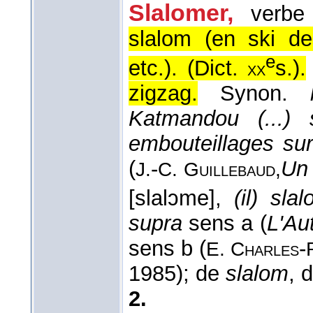
Slalomer,
verbe 
slalom (en ski de
e
etc.). (
Dict.
s.
).
xx
zigzag.
Synon.
Katmandou (...)
embouteillages sur
(
-
Un 
J.
C. Guillebaud,
[slalɔme],
(il) sla
supra
sens a (
L'Au
sens b (
-
E. Charles
1985); de
slalom
, 
2.