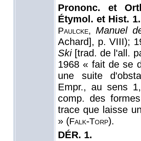
Prononc. et Orth
Étymol. et Hist. 1.
Manuel de
Paulcke,
Achard], p. VIII); 1
Ski
[trad. de l'all.
1968 « fait de se 
une suite d'obst
Empr., au sens 1,
comp. des formes
trace que laisse un 
» (
-
).
Falk
Torp
DÉR.
1.