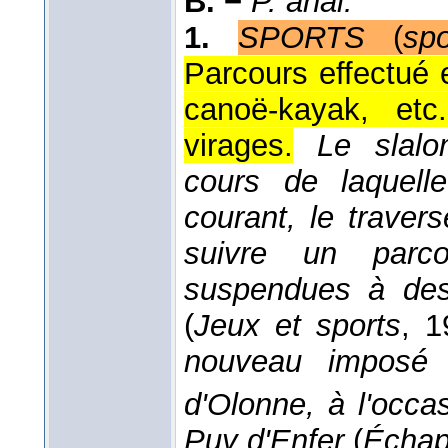
B. −
P. anal.
1.
SPORTS
(
sp
Parcours effectué 
canoë-kayak, et
virages.
Le slalo
cours de laquelle
courant, le traver
suivre un parc
suspendues à des 
(
Jeux et sports
, 1
nouveau imposé (
d'Olonne, à l'occa
Puy d'Enfer
(
Écha