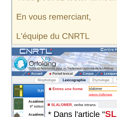
En vous remerciant,
L'équipe du CNRTL
Accueil
Portail lexical
Corpus
Lexique
Morphologie
Lexicographie
Etymologie
Entrez une forme
TLFi
options d'affichage
Académie
SLALOMER
, verbe intrans.
e
9
édition
SL
* Dans l'article "
Académie