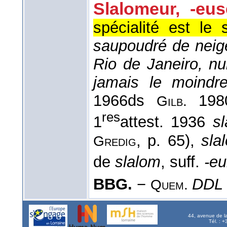
Slalomeur, -eus
spécialité est le 
saupoudré de neige
Rio de Janeiro, nu
jamais le moindr
1966
ds
1980
Gilb.
res
1
attest. 1936
s
, p. 65),
sla
Gredig
de
slalom
, suff.
-eu
BBG.
−
DDL
Quem.
44, avenue de l
Tél. : 