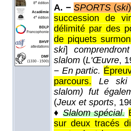
e
8
édition
A. −
SPORTS
(
ski
)
Académie
succession de vi
e
4
édition
délimité par des p
BDLP
Francophonie
de piquets surmon
BHVF
attestations
ski
]
comprendront
DMF
slalom
(
L'Œuvre
, 1
(1330 - 1500)
−
En partic.
Épreuv
parcours.
Le ski
slalom) fut égale
(
Jeux et sports
, 19
♦
Slalom spécial.
sur deux tracés di