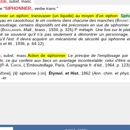
AGE
, subst. masc.
SIPHONNER,
le "
, verbe trans."
onner un siphon; transvaser (un liquide) au moyen d'un siphon.
Siph
tuyau en caoutchouc le vin contenu dans chacune des manches
(
Brunet
 soutirage, certains dispositifs ont été préconisés en vue de siphonne
(
,
Malt., brass.
, 1934
, p. 325).
P. métaph.
Une fois sur le pla
Boullanger
it se souvenir qu'il n'a pas seulement à démontrer un personnage,
u'il l'est. Il devra acquérir un mécanisme de sécurité qui siphonne e
s et litt.
, 1936
, p. 64-12).
e
,
subst. masc.
Action de siphonner.
Le principe de l'emplissage par
, ce qui confère aux becs un avantage incontestable: celui d'être s
(
P.-A.
,
L'Embouteillage
, Paris, Compagnie fr. d'éd.
, 1964
, p. 123)
Caron
ifɔne],
(il) siphonne
[-ɔn].
Étymol. et Hist.
1862 (
Ann. chim. et phys
.
-er.