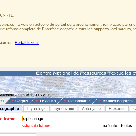
u CNRTL,
services, la version actuelle du portail sera prochainement remplacée par un
 une refonte complète de l'interface adaptée à tous les supports (ordinateurs, t
.
ion ici :
Portail lexical
cal
Corpus
Lexiques
Dictionnaires
Métalexicographie
icographie
Etymologie
Synonymie
Antonymie
Proxémie
C
ne forme
options d'affichage
catégorie :