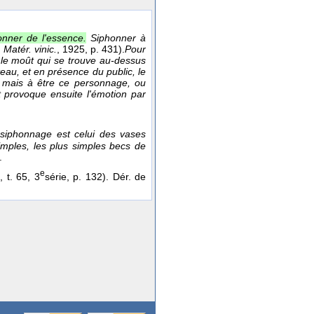
onner de l'essence.
Siphonner à
,
Matér. vinic.
, 1925
, p. 431).
Pour
r le moût qui se trouve au-dessus
teau, et en présence du public, le
 mais à être ce personnage, ou
t provoque ensuite l'émotion par
 siphonnage est celui des vases
imples, les plus simples becs de
.
e
.
, t. 65, 3
série, p. 132). Dér. de