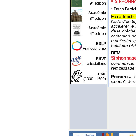
SIPHONN
e
9
édition
* Dans l'artic
Académie
Faire foncti
e
8
édition
l'aide d'un 
accélérer le
Académie
de la drêche
e
4
édition
comédien do
manifester q
BDLP
habitude
(
Art
Francophonie
REM.
Siphonnag
BHVF
communicants
attestations
remplissage
DMF
Prononc.:
[s
(1330 - 1500)
siphon
*; dés