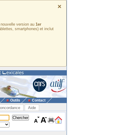
×
e nouvelle version au
1er
ablettes, smartphones) et inclut
Outils
Contact
oncordance
Aide