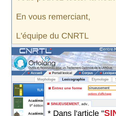
En vous remerciant,
L'équipe du CNRTL
Accueil
Portail lexical
Corpus
Lexique
Morphologie
Lexicographie
Etymologie
Entrez une forme
TLFi
options d'affichage
Académie
SINUEUSEMENT
, adv.,
e
9
édition
SI
* Dans l'article "
Académie