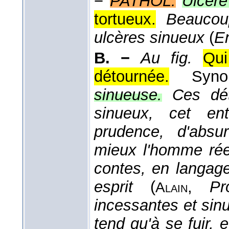
−
PATHOL.
Ulcère
tortueux.
Beaucoup
ulcères sinueux
(
E
B. −
Au fig.
Qui
détournée.
Syn
sinueuse.
Ces dé
sinueux, cet en
prudence, d'absu
mieux l'homme rée
contes, en langage 
esprit
(
,
Pr
Alain
incessantes et sin
tend qu'à se fuir,