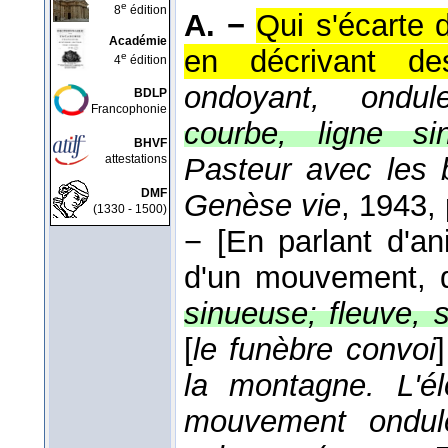
e
8
édition
A. −
Qui s'écarte d
Académie
en décrivant des
e
4
édition
ondoyant, ondul
BDLP
Francophonie
courbe, ligne si
BHVF
attestations
Pasteur avec les 
DMF
Genèse vie
, 1943
,
(1330 - 1500)
−
[En parlant d'an
d'un mouvement, d
sinueuse; fleuve, s
[
le funèbre convoi
]
la montagne. L'él
mouvement ondul