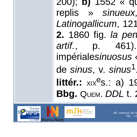
200);
b)
1552 « qu
replis »
sinueux
Latinogallicum
, 12
2.
1860 fig.
la pen
artif.
, p. 461)
impériale
sinuosus
«
1
de
sinus
, v.
sinus
e
littér.:
s.: a) 
xix
Bbg.
DDL
t. 
Quem.
44, avenue de l
Tél. : 