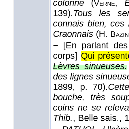
colonne
(
,
E
Verne
139).
Tous les se
connais bien, ces 
Craonnais
(
H.
Bazin
−
[En parlant des
corps]
Qui présent
Lèvres sinueuses.
des lignes sinueus
1899
, p. 70).
Cett
bouche, très soup
coins ne se releva
Thib.
, Belle sais.
, 