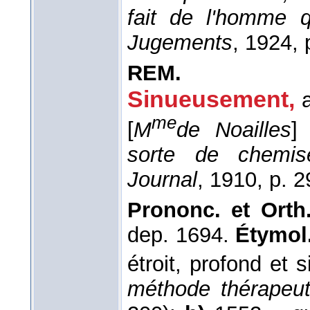
fait de l'homme q
Jugements
, 1924
, 
REM.
Sinueusement
,
me
[
M
de Noailles
]
s
sorte de chemi
Journal
, 1910
, p. 2
Prononc. et Orth.
dep. 1694.
Étymol.
étroit, profond et 
méthode thérapeut