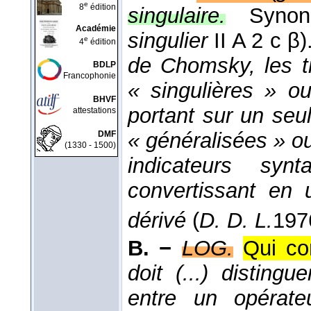
e
8
édition
singulaire.
Syno
Académie
singulier
II A 2 c β)
e
4
édition
de Chomsky, les tr
BDLP
Francophonie
« singulières » o
BHVF
portant sur un seul
attestations
« généralisées » ou
DMF
(1330 - 1500)
indicateurs sy
convertissant en 
dérivé
(
D. D. L.
197
B. −
LOG.
Qui co
doit (...) disting
entre un opérat