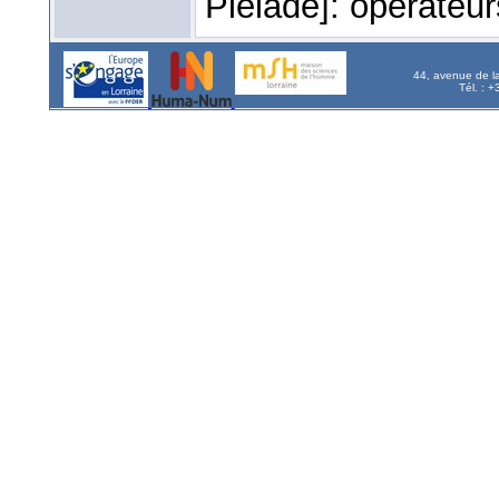
Pléiade]: opérateu
44, avenue de l
Tél. : 