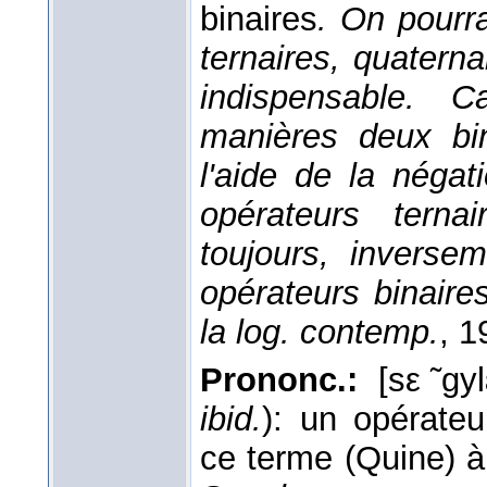
binaires
. On pourr
ternaires, quaternai
indispensable. 
manières deux bin
l'aide de la négat
opérateurs terna
toujours, inverse
opérateurs binaires
la log. contemp.
, 1
Prononc.:
[sε ̃gy
ibid.
): un opérate
ce terme (Quine) à 