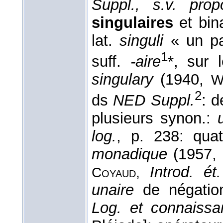
Suppl., s.v. propo
singulaires
et bina
lat.
singuli
« un pa
1
suff.
-aire
*, sur
singulary
(1940,
W
2
ds
NED Suppl.
: d
plusieurs synon.:
log.
, p. 238: qua
monadique
(1957,
Introd. ét
Coyaud,
unaire
de négatio
Log. et connaissa