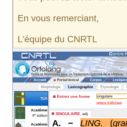
En vous remerciant,
L'équipe du CNRTL
Accueil
Portail lexical
Corpus
Lexique
Morphologie
Lexicographie
Etymologie
Entrez une forme
TLFi
options d'affichage
Académie
SINGULAIRE
, adj.
e
9
édition
A. −
LING.
(
gra
Académie