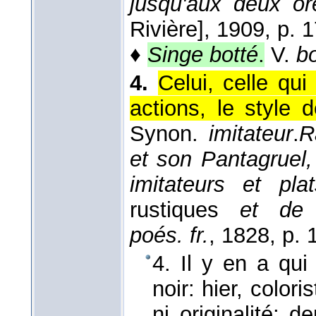
jusqu'aux deux ore
Rivière]
, 1909
, p. 
♦
Singe botté
.
V.
bo
4.
Celui, celle qui
actions, le style 
Synon.
imitateur
.
R
et son Pantagruel,
imitateurs et pla
rustiques
et de
F
poés. fr.
, 1828
, p. 
4. Il y en a qu
noir: hier, color
ni originalité; 