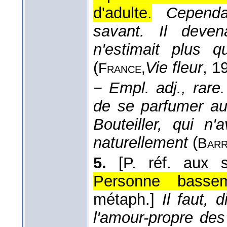
d'adulte.
Cependa
savant. Il deve
n'estimait plus 
(
Vie fleur
, 1
France,
−
Empl. adj., rare.
de se parfumer au
Bouteiller, qui n'
naturellement
(
Barr
5.
[P. réf. aux 
Personne bassem
métaph.]
Il faut, d
l'amour-propre de