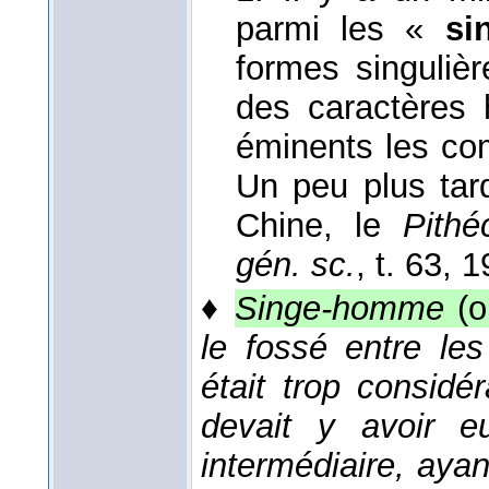
parmi les «
si
formes singuliè
des caractères
éminents les com
Un peu plus tar
Chine, le
Pithé
gén. sc.
, t. 63
, 1
♦
Singe-homme
(
le fossé entre le
était trop considé
devait y avoir 
intermédiaire, ayant