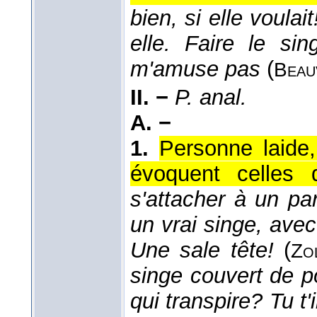
bien, si elle voulai
elle. Faire le si
m'amuse pas
(
Beau
II. −
P. anal.
A. −
1.
Personne laide,
évoquent celles 
s'attacher à un par
un vrai singe, ave
Une sale tête!
(
Zo
singe couvert de po
qui transpire? Tu t