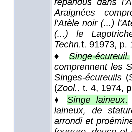
répandus dans l'A
Araignées compr
l'Atèle noir (...) l'
(...) le Lagotri
Techn.
t. 9
1973
, p.
♦
Singe-écureuil.
comprennent les S
Singes-écureuils
(S
(
Zool.
, t. 4
, 1974
, 
♦
Singe laineux
.
laineux, de statu
arrondi et proémine
fourrure, douce et 