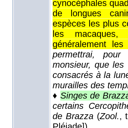
cynocéphales quad
de longues cani
espèces les plus c
les macaques,
généralement les
permettrai, pour
monsieur, que les
consacrés à la lun
murailles des temp
♦
Singes de Brazz
certains Cercopit
de Brazza
(
Zool.
, 
Pléiade]).