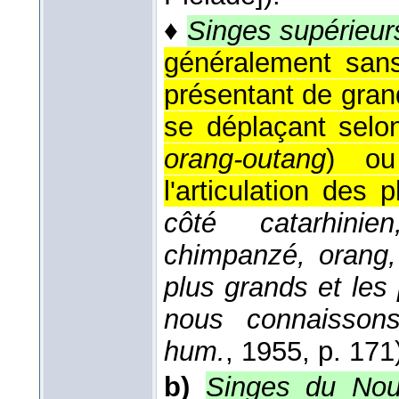
♦
Singes supérieur
généralement sans
présentant de gra
se déplaçant selon
orang-outang
) ou
l'articulation des 
côté catarhinie
chimpanzé, orang,
plus grands et les
nous connaisson
hum.
, 1955
, p. 171
b)
Singes du No