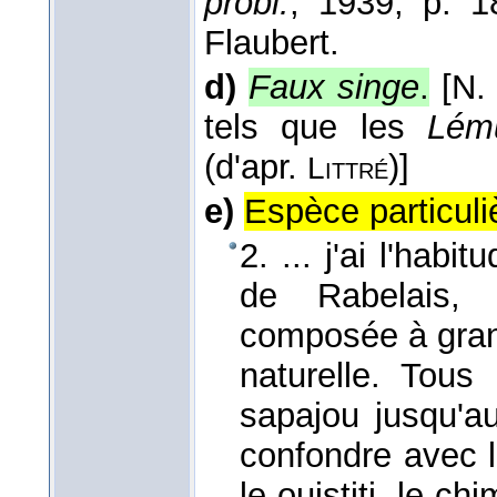
probl.
, 1939
, p. 1
Flaubert.
d)
Faux singe
.
[N.
tels que les
Lém
(d'apr.
)]
Littré
e)
Espèce particuli
2. ... j'ai l'hab
de Rabelais, 
composée à grand
naturelle. Tous
sapajou jusqu'au
confondre avec l
le ouistiti, le 