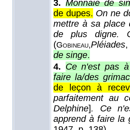
3.
Monnaie de sin
de dupes.
On ne d
mettre à sa place 
de plus digne. 
(
Pléiades
,
Gobineau,
de singe
.
4.
Ce n'est pas à
faire la/des grimac
de leçon à recev
parfaitement au c
Delphine
]
. Ce n'e
apprend à faire la
1947
, p. 138).