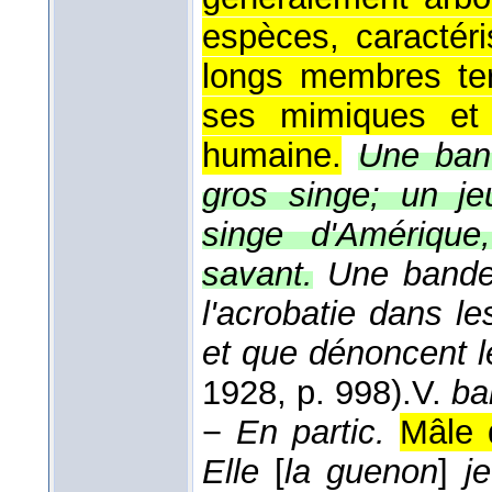
espèces, caractér
longs membres ter
ses mimiques et s
humaine.
Une ban
gros singe; un je
singe d'Amérique
savant.
Une bande 
l'acrobatie dans l
et que dénoncent l
1928
, p. 998).
V.
ba
−
En partic.
Mâle 
Elle
[
la guenon
]
je