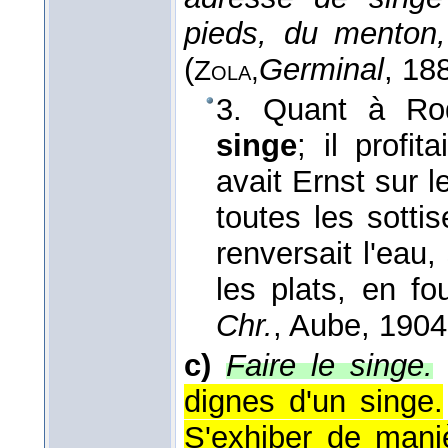
pieds, du menton
(
Germinal
, 18
Zola,
3. Quant à Rod
singe
; il profi
avait Ernst sur l
toutes les sottis
renversait l'eau,
les plats, en fo
Chr.
, Aube
, 1904
c)
Faire le singe.
dignes d'un singe.
S'exhiber de mani