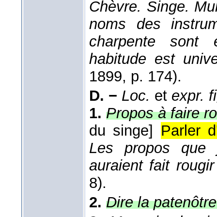
Chèvre. Singe. Mul
noms des instru
charpente sont 
habitude est unive
1899
, p. 174).
D. −
Loc.
et
expr. f
1.
Propos à faire ro
du singe]
Parler 
Les propos que j'
auraient fait rougi
8).
2.
Dire la patenôtre