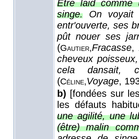
Être laid comme 
singe.
On voyait
entr'ouverte, ses b
pût nouer ses jar
(
Fracasse
,
Gautier,
cheveux poisseux,
cela dansait, 
(
Voyage
, 19
Céline,
b)
[fondées sur le
les défauts habit
une agilité, une lu
(être) malin com
adresse de singe