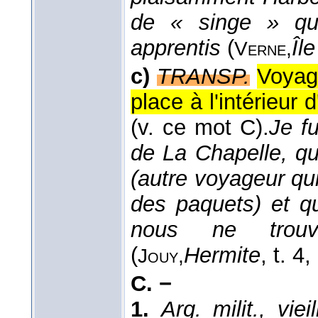
de « singe » qu
apprentis
(
Îl
Verne,
c)
TRANSP.
Voyage
place à l'intérieur 
(v. ce mot C).
Je fu
de La Chapelle, qu
(autre voyageur qui
des paquets) et q
nous ne trou
(
Hermite
, t. 4
,
Jouy,
C. −
1.
Arg. milit., vieill