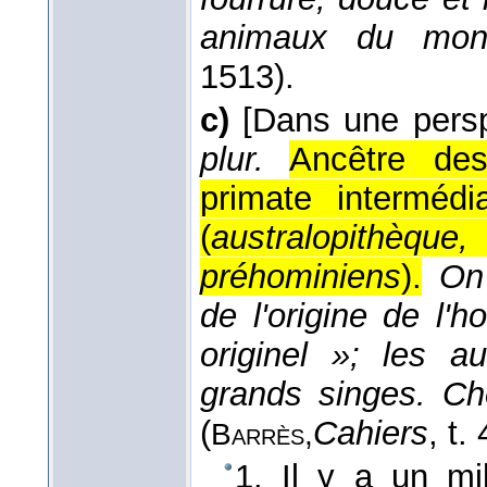
animaux du mo
1513).
c)
[Dans une persp
plur.
Ancêtre des
primate interméd
(
australopithèque
préhominiens
).
On
de l'origine de l
originel »; les 
grands singes. Ch
(
Cahiers
, t. 
Barrès,
1. Il y a un mi