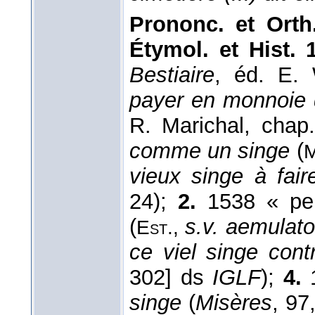
Prononc. et Orth.
Étymol. et Hist. 1
Bestiaire
, éd. E. 
payer en monnoie 
R. Marichal, chap.
comme un singe
(
M
vieux singe à fair
24);
2.
1538 « pers
(
s.v. aemulato
Est.,
ce viel singe contr
302] ds
IGLF
);
4.
1
singe
(
Misères
, 97