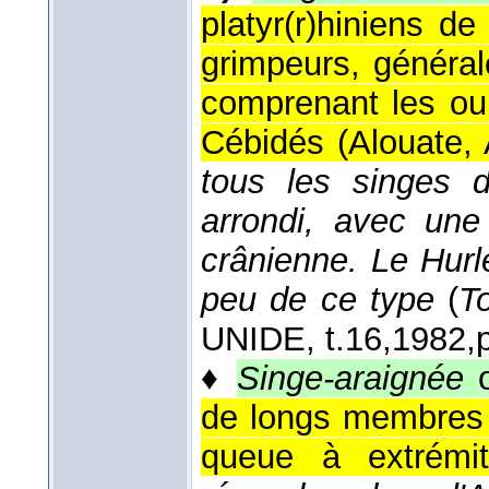
platyr(r)hiniens d
grimpeurs, généra
comprenant les oui
Cébidés (
Alouate, 
tous les singes 
arrondi, avec une
crânienne. Le Hurl
peu de ce type
(
T
UNIDE, t.16,
1982,
♦
Singe-araignée
de longs membres 
queue à extrémi