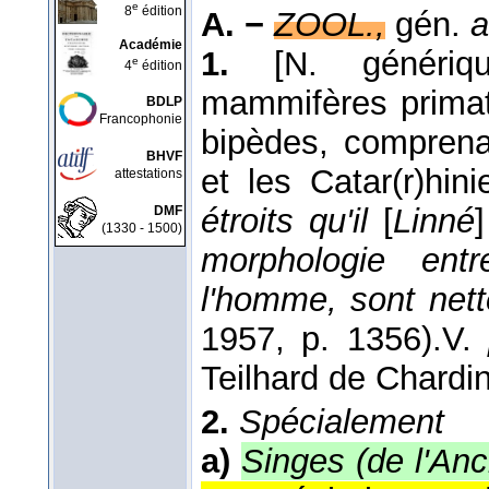
e
8
édition
A. −
ZOOL.,
gén.
a
Académie
1.
[N. génériq
e
4
édition
mammifères primat
BDLP
Francophonie
bipèdes, comprena
BHVF
et les Catar(r)hini
attestations
étroits qu'il
[
Linné
]
DMF
(1330 - 1500)
morphologie ent
l'homme, sont net
1957
, p. 1356).
V.
Teilhard de Chardin
2.
Spécialement
a)
Singes (de l'An