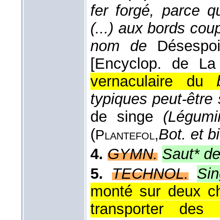
fer forgé, parce q
(...) aux bords coup
nom de
Désespoi
[Encyclop. de La 
vernaculaire du
typiques peut-être
de singe
(Légumi
(
Bot. et b
Plantefol,
4.
GYMN.
Saut* de
5.
TECHNOL.
Si
monté sur deux ch
transporter des 