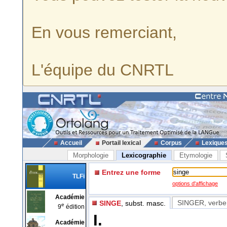
En vous remerciant,
L'équipe du CNRTL
Accueil
Portail lexical
Corpus
Lexique
Morphologie
Lexicographie
Etymologie
Entrez une forme
TLFi
options d'affichage
Académie
SINGER
, verbe
SINGE
, subst. masc.
e
9
édition
I.
Académie