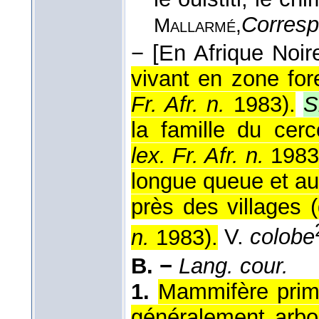
Corresp
Mallarmé,
−
[En Afrique Noir
vivant en zone fore
Fr. Afr. n.
1983
).
S
la famille du cerc
lex. Fr. Afr. n.
1983
longue queue et au
près des villages (
n.
1983
).
V.
colobe
B. −
Lang. cour.
1.
Mammifère prima
généralement arbor