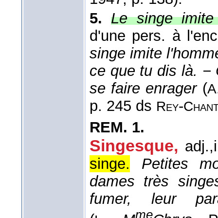
5.
Le singe imite
d'une pers. à l'enc
singe imite l'homme
ce que tu dis là. 
se faire enrager
(
A
p. 245 ds
-
Rey
Chan
REM.
1.
Singesque,
adj.,
singe.
Petites m
dames très singes
fumer, leur par
me