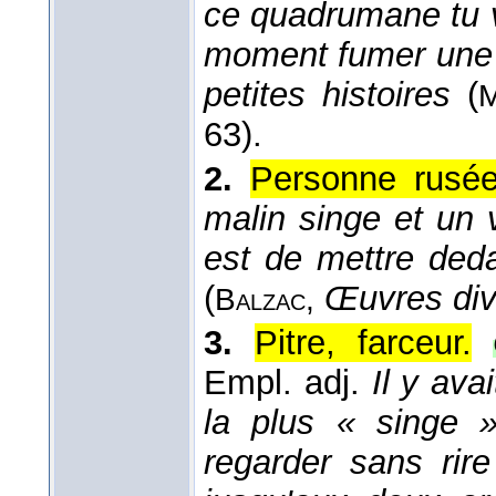
ce quadrumane tu v
moment fumer une 
petites histoires
(
M
63).
2.
Personne rusée
malin singe et un v
est de mettre deda
(
Œuvres div
Balzac,
3.
Pitre, farceur.
Empl. adj.
Il y ava
la plus « singe 
regarder sans rire