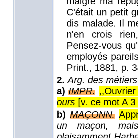
malgré ma répug
C'était un petit 
dis malade. Il m
n'en crois rien
Pensez-vous qu'
employés pareil
Print.
, 1881
, p. 
2.
Arg. des métiers, 
a)
IMPR.
,,Ouvrie
ours
[v. ce mot A 3 
b)
MAÇONN.
Appr
un maçon, mais 
plaisamment Harber