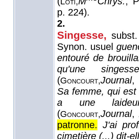
(
M
Chrys.
, 
Loti,
p. 224).
2.
Singesse,
subst.
Synon. usuel
guen
entouré de brouilla
qu'une singes
(
Journal
,
Goncourt,
Sa femme, qui est l
a une laideur
(
Journal
,
Goncourt,
patronne.
J'ai pro
cimetière (...) dit-e