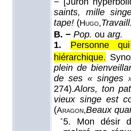
−
[Juron hyperboli
saints, mille sin
tape!
(
Travail
Hugo,
B. −
Pop.
ou
arg.
1.
Personne qui
hiérarchique.
Syn
plein de bienveilla
de ses « singes 
274).
Alors, ton p
vieux singe est c
(
Beaux quar
Aragon,
5. Mon désir de