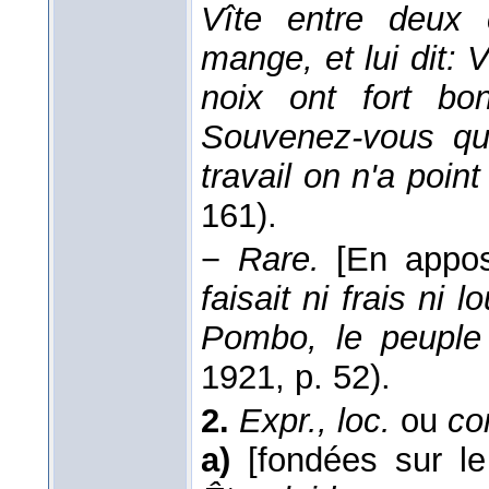
Vîte entre deux c
mange, et lui dit:
noix ont fort bon
Souvenez-vous qu
travail on n'a point
161).
−
Rare.
[En appos
faisait ni frais ni
Pombo, le peuple 
1921
, p. 52).
2.
Expr., loc.
ou
co
a)
[fondées sur l