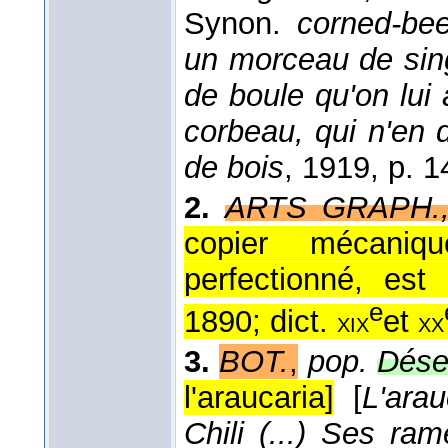
Synon.
corned-bee
un morceau de sing
de boule qu'on lui 
corbeau, qui n'en 
de bois
, 1919
, p. 1
2.
ARTS GRAPH.
copier mécaniq
perfectionné, es
e
1890; dict.
et
xix
xx
3.
BOT.
,
pop.
Dése
l'araucaria]
[
L'arau
Chili (...) Ses ram