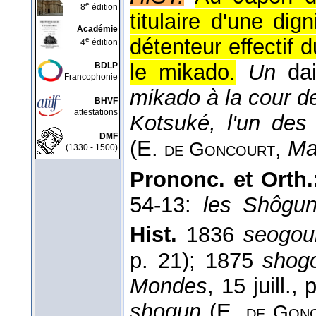
e
8
édition
titulaire d'une dign
Académie
détenteur effectif 
e
4
édition
le mikado.
Un
da
BDLP
Francophonie
mikado à la cour d
BHVF
attestations
Kotsuké, l'un des
DMF
(
E.
,
Mai
de Goncourt
(1330 - 1500)
Prononc. et Orth.
54-13:
les Shôguns
Hist.
1836
seogou
p. 21); 1875
shog
Mondes
, 15 juill.,
shogun
(E.
de Gon