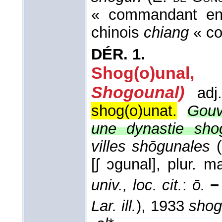
« commandant en 
chinois
chiang
« co
DÉR.
1.
Shog(o)unal
Shogounal)
adj.
shog(o)unat.
Gouv
une dynastie sho
villes shōgunales
(
[ʃ ɔgunal], plur. m
univ., loc. cit.
:
ō.
−
Lar. ill.
), 1933
shog