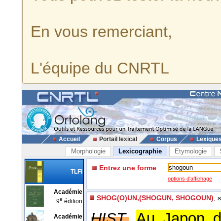
En vous remerciant,
L'équipe du CNRTL
Accueil
Portail lexical
Corpus
Lexique
Morphologie
Lexicographie
Etymologie
Entrez une forme
TLFi
options d'affichage
Académie
SHOG(O)UN,(SHOGUN, SHOGOUN)
, 
e
9
édition
HIST.
Au Japon d
Académie