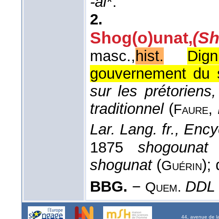
-al
*.
2.
Shog(o)unat
,
(S
masc.,
hist.
Dig
gouvernement du 
sur les prétoriens
traditionnel
(
,
Faure
Lar. Lang. fr., Encyc
1875
shogounat
shogunat
(
);
Guérin
BBG.
−
DDL
Quem.
44, avenue de l