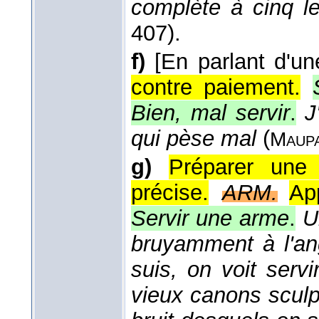
complète à cinq l
407).
f)
[En parlant d'un
contre paiement.
Bien, mal servir
.
J
qui pèse mal
(
Maupa
g)
Préparer une 
précise.
ARM.
Ap
Servir une arme
.
U
bruyamment à l'ang
suis, on voit serv
vieux canons sculp