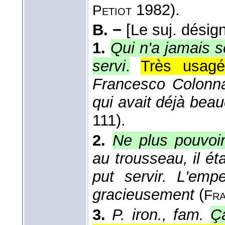
1982).
Petiot
B. −
[Le suj. désig
1.
Qui n'a jamais s
servi
.
Très usagé
Francesco Colonna
qui avait déjà bea
111).
2.
Ne plus pouvoir
au trousseau, il é
put servir. L'emp
gracieusement
(
Fr
3.
P. iron., fam.
Ça