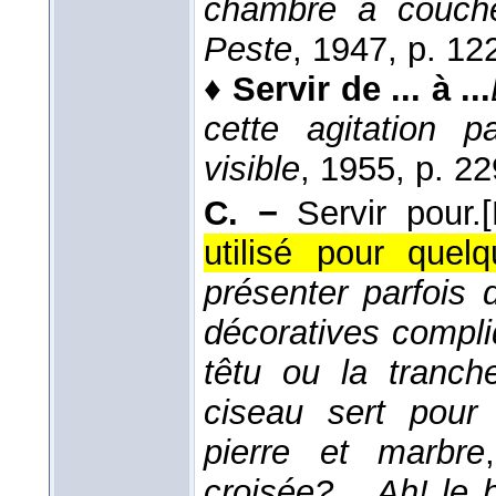
chambre à couche
Peste
, 1947
, p. 12
♦
Servir de ... à ...
cette agitation p
visible
, 1955
, p. 22
C. −
Servir pour.
utilisé pour quel
présenter parfois
décoratives compli
têtu ou la tranch
ciseau sert pour 
pierre et marbre
croisée?... Ah! le