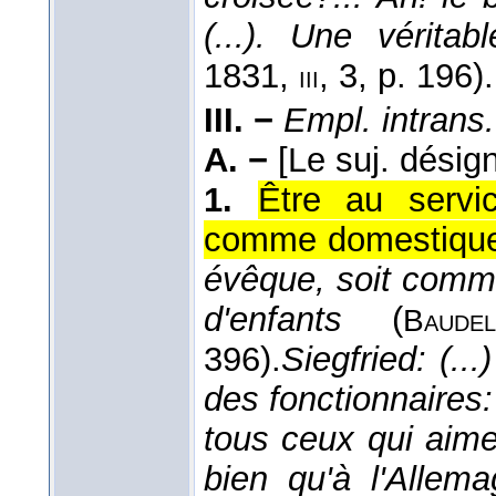
(...). Une véritab
1831
,
, 3, p. 196).
iii
III. −
Empl. intrans.
A. −
[Le suj. désig
1.
Être au serv
comme domestiqu
évêque, soit comm
d'enfants
(
Baudel
396).
Siegfried: (..
des fonctionnaires:
tous ceux qui ai
bien qu'à l'Allem