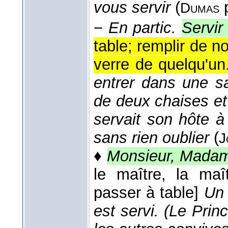
vous servir
(
Dumas
−
En partic.
Servir
table; remplir de no
verre de quelqu'un
entrer dans une s
de deux chaises et d
servait son hôte à
sans rien oublier
(
J
♦
Monsieur, Madame
le maître, la ma
passer à table]
Un 
est servi. (Le Princ