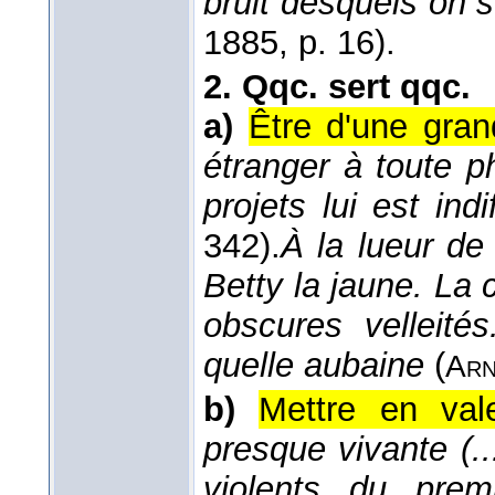
bruit desquels on s
1885
, p. 16).
2.
Qqc. sert qqc.
a)
Être d'une grand
étranger à toute p
projets lui est indi
342).
À la lueur de
Betty la jaune. La 
obscures velleit
quelle aubaine
(
Arn
b)
Mettre en valeu
presque vivante (..
violents du prem