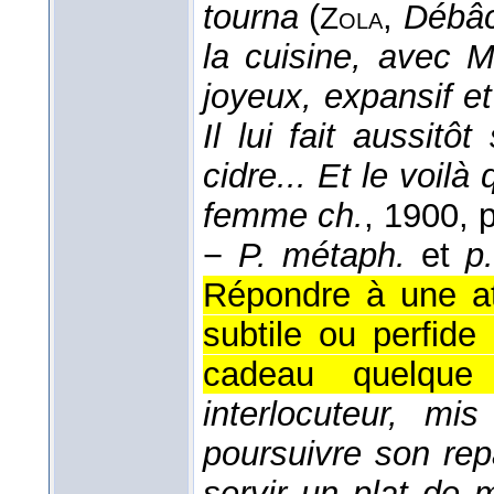
tourna
(
,
Débâc
Zola
la cuisine, avec M
joyeux, expansif e
Il lui fait aussit
cidre... Et le voilà
femme ch.
, 1900
, 
−
P. métaph.
et
p.
Répondre à une a
subtile ou perfid
cadeau quelque
interlocuteur, mi
poursuivre son repa
servir un plat de 