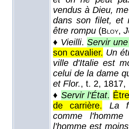
vendus à Dieu, me
dans son filet, et
être rompu
(
,
J
Bloy
♦
Vieilli
.
Servir un
son cavalier.
Un ét
ville d'Italie es
celui de la dame qu'
et Flor.
, t. 2
, 1817
,
♦
Servir l'État
.
Être
de carrière.
La 
comme l'homme e
l'homme est moins 