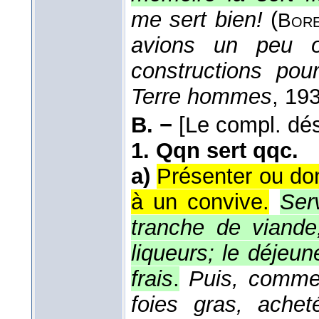
me sert bien!
(
Bor
avions un peu o
constructions pou
Terre hommes
, 19
B. −
[Le compl. dé
1.
Qqn sert qqc.
a)
Présenter ou don
à un convive.
Ser
tranche de viande;
liqueurs; le déjeu
frais
.
Puis, comme 
foies gras, achet