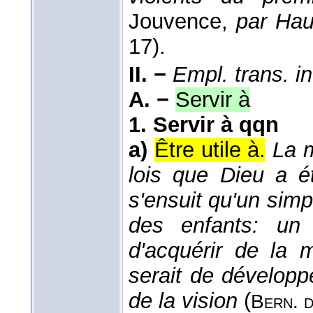
Jouvence,
par Hau
17).
II. −
Empl. trans. in
A. −
Servir à
1.
Servir à qqn
a)
Être utile à.
La m
lois que Dieu a é
s'ensuit qu'un simp
des enfants: un 
d'acquérir de la m
serait de développe
de la vision
(
Bern. 