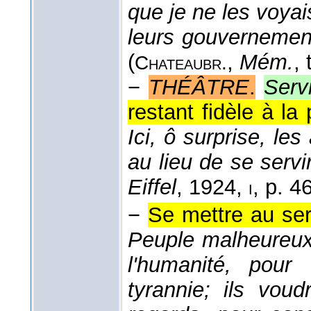
que je ne les voyais
leurs gouvernement
(
,
Mém.
, 
Chateaubr.
−
THÉÂTRE
.
Serv
restant fidèle à la
Ici, ô surprise, les
au lieu de se servir
Eiffel
, 1924
,
, p. 46
i
−
Se mettre au ser
Peuple malheureux!
l'humanité, pour
tyrannie; ils vou