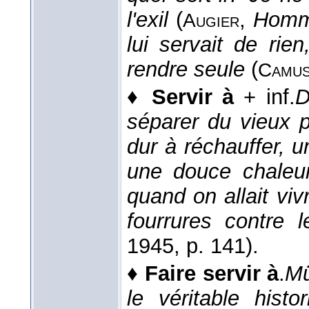
l'exil
(
,
Homm
Augier
lui servait de rie
rendre seule
(
Camu
♦
Servir à
+ inf.
D
séparer du vieux 
dur à réchauffer, u
une douce chaleur
quand on allait vivr
fourrures contre 
1945
, p. 141).
♦
Faire servir à
.
Mü
le véritable histo