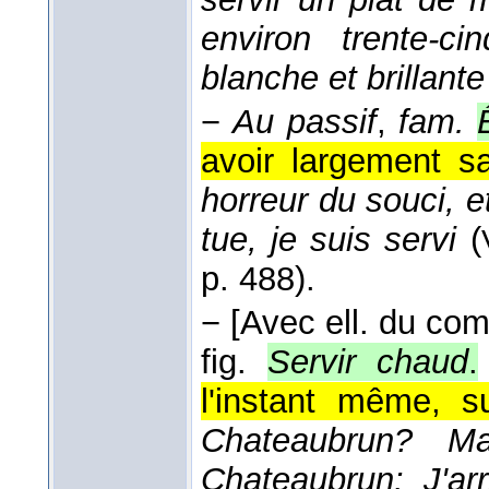
environ trente-c
blanche et brillante
−
Au passif
,
fam.
avoir largement s
horreur du souci, e
tue, je suis servi
(
p. 488).
−
[Avec ell. du comp
fig.
Servir chaud
.
l'instant même, s
Chateaubrun? Ma
Chateaubrun: J'arr