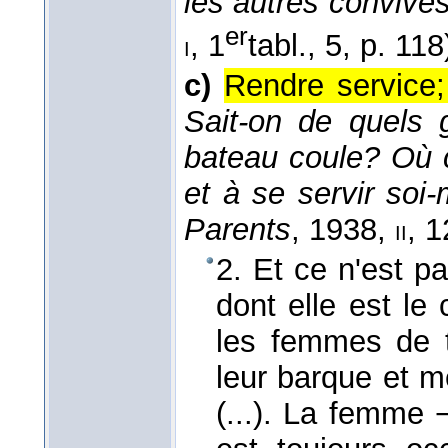
les autres convives
er
, 1
tabl., 5, p. 118
i
c)
Rendre service; 
Sait-on de quels 
bateau coule? Où 
et à se servir soi
Parents
, 1938
,
, 1
ii
2. Et ce n'est 
dont elle est le 
les femmes de t
leur barque et me
(...). La femme −