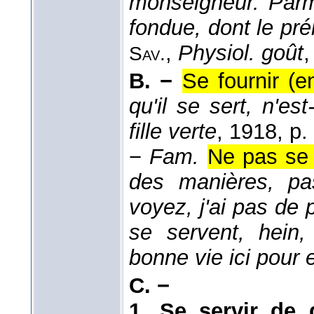
monseigneur. Parmi
fondue, dont le pré
,
Physiol. goût
,
Sav.
B. −
Se fournir (
qu'il se sert, n'e
fille verte
, 1918
, p.
−
Fam.
Ne pas se 
des manières, pa
voyez, j'ai pas de 
se servent, hein,
bonne vie ici pour 
C. −
1.
Se servir de 