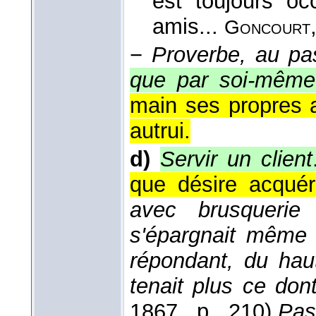
est toujours oc
amis...
Goncourt
−
Proverbe, au pas
que par soi-même
main ses propres a
autrui.
d)
Servir un client
que désire acquér
avec brusquerie l
s'épargnait même 
répondant, du haut
tenait plus ce do
1867
, p. 210).
Pas