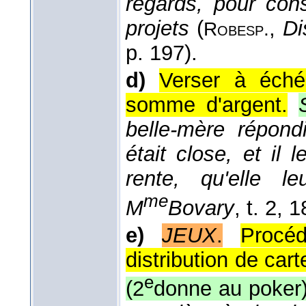
regards, pour con
projets
(
,
Di
Robesp.
p. 197).
d)
Verser à éché
somme d'argent.
belle-mère répondi
était close, et il l
rente, qu'elle le
me
M
Bovary
, t. 2
, 1
e)
JEUX
.
Procé
distribution de cart
e
(2
donne au poker)