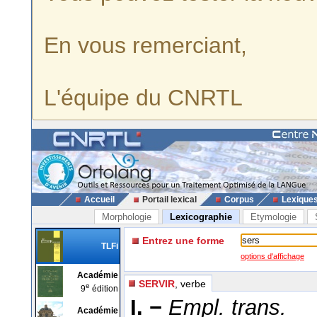
En vous remerciant,
L'équipe du CNRTL
Accueil
Portail lexical
Corpus
Lexique
Morphologie
Lexicographie
Etymologie
Entrez une forme
TLFi
options d'affichage
Académie
SERVIR
, verbe
e
9
édition
I. −
Empl. trans.
Académie