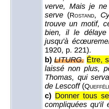
verve, Mais je ne
serve
(
,
Cy
Rostand
trouve un motif, c
bien, il le délay
jusqu'à écœureme
1920
, p. 221).
b)
LITURG.
Être, s
laissé non plus, 
Thomas, qui serva
de Lescoff
(
Queffél
c)
Donner tous se
compliquées qu'il 