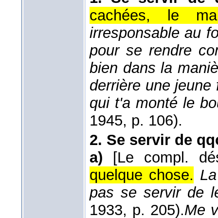
cachées, le man
irresponsable au fo
pour se rendre com
bien dans la mani
derrière une jeune f
qui t'a monté le b
1945
, p. 106).
2.
Se servir de qq
a)
[Le compl. dé
quelque chose.
La
pas se servir de 
1933
, p. 205).
Me v