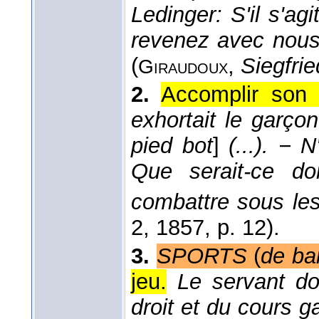
Ledinger: S'il s'ag
revenez avec nous
(
,
Siegfrie
Giraudoux
2.
Accomplir son s
exhortait le garço
pied bot
]
(...). −
Que serait-ce donc
combattre sous le
2
, 1857
, p. 12).
3.
SPORTS
(
de bal
jeu.
Le servant do
droit et du cours 