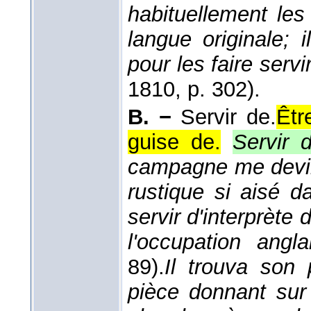
habituellement les
langue originale; il
pour les faire servir
1810
, p. 302).
B. −
Servir de.
Êtr
guise de.
Servir 
campagne me devinr
rustique si aisé 
servir d'interprèt
l'occupation angla
89).
Il trouva son
pièce donnant sur 