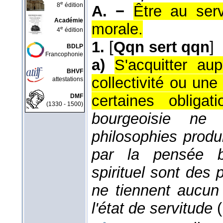
e
8
édition
A. −
Être au ser
Académie
morale.
e
4
édition
1.
[
Qqn sert qqn
]
BDLP
Francophonie
a)
S'acquitter au
BHVF
collectivité ou une 
attestations
certaines obligat
DMF
(1330 - 1500)
bourgeoisie n
philosophies produ
par la pensée bo
spirituel sont des 
ne tiennent aucun
l'état de servitude
(