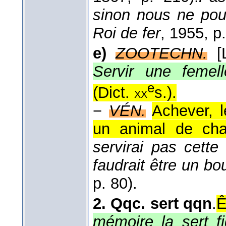
sinon nous ne pour
Roi de fer
, 1955
, p
e)
ZOOTECHN.
[
Servir une femell
e
(
Dict.
s.
).
xx
−
VÉN.
Achever, l
un animal de cha
servirai pas cette
faudrait être un bo
p. 80).
2.
Qqc. sert qqn
.
Ê
mémoire la sert f