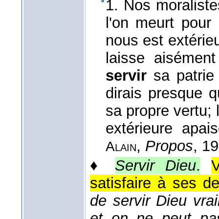
1. Nos moralistes
l'on meurt pour 
nous est extérie
laisse aisémen
servir
sa patrie 
dirais presque qu
sa propre vertu;
extérieure apai
,
Propos
, 1
Alain
♦
Servir Dieu
.
V
satisfaire à ses de
de servir Dieu vrai
et on ne peut pa