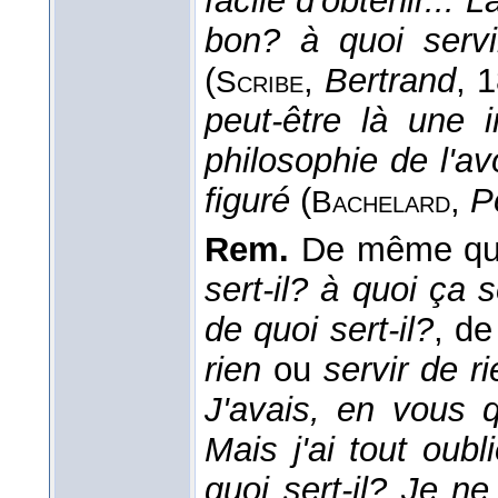
facile d'obtenir... 
bon? à quoi servi
(
,
Bertrand
, 
Scribe
peut-être là une i
philosophie de l'avo
figuré
(
,
P
Bachelard
Rem.
De même qu'à
sert-il? à quoi ça s
de quoi sert-il?
, d
rien
ou
servir de ri
J'avais, en vous q
Mais j'ai tout oub
quoi sert-il? Je n