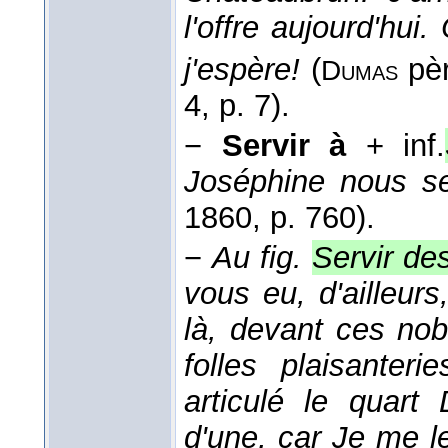
l'offre aujourd'hui
j'espère!
(
pè
Dumas
4, p. 7).
−
Servir à
+ inf.
Joséphine nous se
1860
, p. 760).
−
Au fig.
Servir de
vous eu, d'ailleurs,
là, devant ces nob
folles plaisante
articulé le quar
d'une, car Je me 