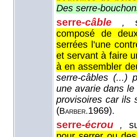
Des serre-bouchon
serre-
câble
,
su
composé de deux 
serrées l'une cont
et servant à faire u
à en assembler deu
serre-câbles (...)
une avarie dans le
provisoires car ils
(
1969
).
Barber.
serre-
écrou
,
su
pour serrer ou des