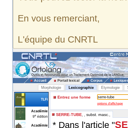
En vous remerciant,
L'équipe du CNRTL
Accueil
Portail lexical
Corpus
Lexique
Morphologie
Lexicographie
Etymologie
Entrez une forme
TLFi
options d'affichage
Académie
SERRE-TUBE
, , subst. masc.,
e
9
édition
SE
* Dans l'article "
Académie