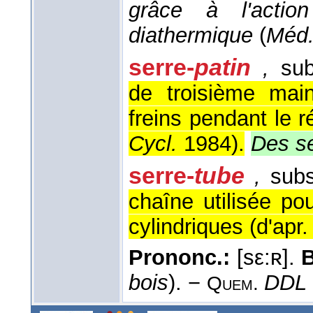
grâce à l'actio
diathermique
(
Méd.
serre-
patin
,
sub
de troisième mai
freins pendant le r
Cycl.
1984
).
Des se
serre-
tube
,
subs
chaîne utilisée po
cylindriques (
d'apr
Prononc.:
[sε:ʀ].
bois
). −
DDL
Quem.