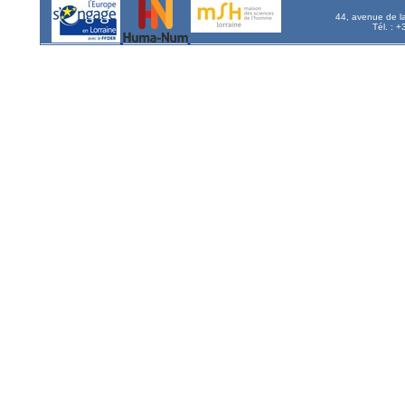
44, avenue de l
Tél. : 