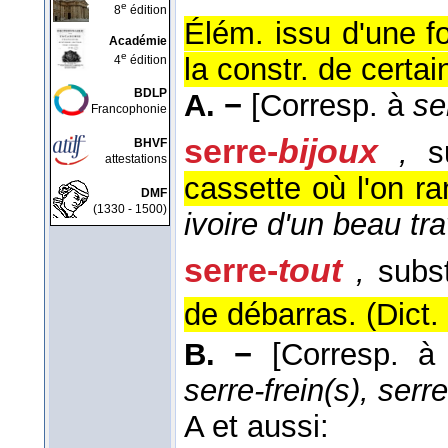
e
8
édition
Élém. issu d'une 
Académie
e
la constr. de certa
4
édition
BDLP
A. −
[Corresp. à
se
Francophonie
serre-
bijoux
,
su
BHVF
attestations
cassette où l'on ra
DMF
(1330 - 1500)
ivoire d'un beau tra
serre-
tout
,
subst
de débarras. (
Dict.
B. −
[Corresp. 
serre-frein(s), serre
A et aussi: