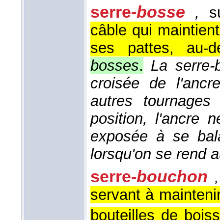
serre-
bosse
,
su
câble qui maintie
ses pattes, au-d
bosses
.
La serre-
croisée de l'ancr
autres tournages 
position, l'ancre 
exposée à se bal
lorsqu'on se rend 
serre-
bouchon
,
servant à mainteni
bouteilles de bois