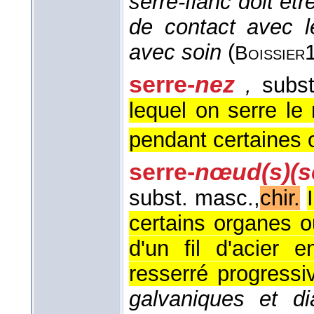
serre-flanc doit êt
de contact avec l
avec soin
(
Boissier
serre-
nez
,
subst
lequel on serre le
pendant certaines o
serre-
nœud(s)
(
subst. masc.,
chir.
certains organes 
d'un fil d'acier 
resserré progressi
galvaniques et di