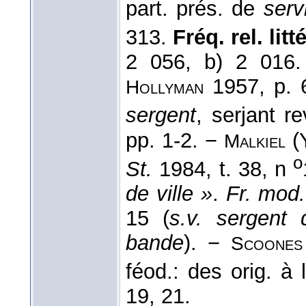
part. prés. de
serv
313.
Fréq. rel. litté
2 056, b) 2 016
1957, p. 
Hollyman
sergent
, serjant re
pp. 1-2. −
(Y
Malkiel
o
St.
1984, t. 38, n
de ville »
.
Fr. mod.
15 (
s.v. sergent 
bande
). −
Scoones
féod.: des orig. à 
19, 21.