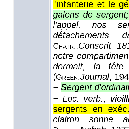
l'infanterie et le gé
galons de sergent;
l'appel, nos se
détachements 
Conscrit 18
Chatr.,
notre compartiment
dormait, la têt
(
Journal
, 19
Green,
−
Sergent d'ordinai
−
Loc. verb., vieill
sergents en exécu
clairon sonne 