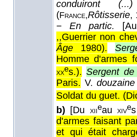
conduiront (.
(
Rôtisserie
,
France,
−
En partic.
[A
,,Guerrier non che
Âge
1980
).
Serg
Homme d'armes fou
e
s.
).
Sergent de
xx
Paris.
V.
douzaine
Soldat du guet. (
Di
e
e
b)
[Du
au
s
xii
xiv
d'armes faisant pa
et qui était char