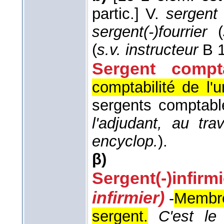
partic.]
V.
sergent
sergent(-)fourrier
(
(
s.v. instructeur
B 1
Sergent compta
comptabilité de l'u
sergents comptab
l'adjudant, au tra
encyclop.
).
β)
Sergent(-)infirmi
infirmier)
-
Membre
sergent.
C'est le