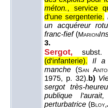
méton.
, service q
d'une sergenterie.
un acquéreur rotu
franc-fief
(
Ins
Marion
3.
Sergot,
subst.
(d'infanterie).
Il a
manche
(
San Anto
1975
, p. 32).
b)
Vie
sergot très-heur
publique l'aura
perturbatrice
(
Bloy,