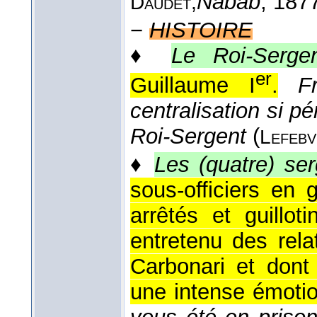
Nabab
, 187
Daudet,
−
HISTOIRE
♦
Le Roi-Serge
er
Guillaume I
.
F
centralisation si p
Roi-Sergent
(
Lefebv
♦
Les (quatre) se
sous-officiers en 
arrêtés et guillo
entretenu des rela
Carbonari et dont
une intense émotio