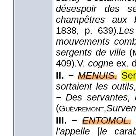
désespoir des se
champêtres aux b
1838
, p. 639).
Les
mouvements combi
sergents de ville
(
409).
V.
cogne
ex. 
II. −
MENUIS.
Ser
sortaient les outi
− Des servantes, 
(
Surven
Guèvremont,
III. −
ENTOMOL.
l'appelle
[
le cara