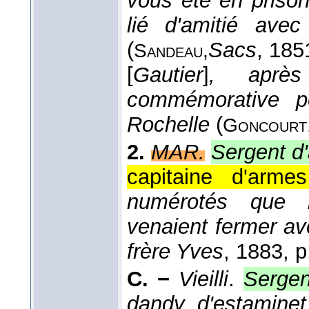
vous été en priso
lié d'amitié ave
(
Sacs
, 185
Sandeau,
[
Gautier
]
, après
commémorative p
Rochelle
(
Goncourt
2.
MAR.
Sergent d
capitaine d'arm
numérotés que l
venaient fermer av
frère Yves
, 1883
, p
C. −
Vieilli
.
Sergen
dandy d'estaminet