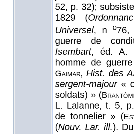
52, p. 32); subsis
1829 (
Ordonnan
o
Universel
, n
76,
guerre de condit
Isembart
, éd. A.
homme de guerre 
Hist. des A
Gaimar,
sergent-majour
« of
soldats) » (
Brantôm
L. Lalanne, t. 5, p
de tonnelier » (
Es
(
Nouv. Lar. ill.
). Du