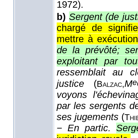
1972).
b)
Sergent (de just
chargé de signifi
mettre à exécution
de la prévôté; ser
exploitant par to
ressemblait au c
e
justice
(
M
Balzac,
voyons l'échevina
par les sergents 
ses jugements
(
Thi
−
En partic.
Serg