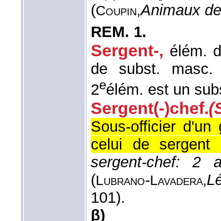
(
Animaux de
Coupin,
REM.
1.
Sergent-,
élém. 
de subst. masc. 
e
2
élém. est un subs
Sergent(-)chef.
(
Sous-officier d'u
celui de sergent
sergent-chef: 2
(
-
Lé
Lubrano
Lavadera,
101).
β)