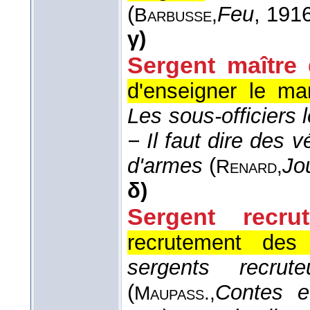
(
Feu
, 191
Barbusse,
γ)
Sergent maître 
d'enseigner le m
Les sous-officiers le
− Il faut dire des v
d'armes
(
Jo
Renard,
δ)
Sergent recrut
recrutement des 
sergents recrut
(
Contes e
Maupass.,