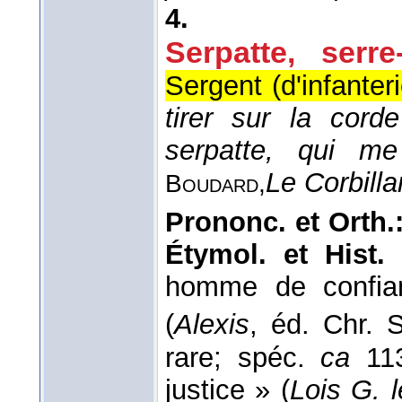
4.
Serpatte, serre-
Sergent (d'infanteri
tirer sur la cord
serpatte, qui me
Le Corbilla
Boudard,
Prononc. et Orth.
Étymol. et Hist.
homme de confia
(
Alexis
, éd. Chr. 
rare; spéc.
ca
11
justice » (
Lois G. 