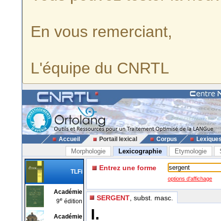
En vous remerciant,
L'équipe du CNRTL
Accueil
Portail lexical
Corpus
Lexique
Morphologie
Lexicographie
Etymologie
Entrez une forme
TLFi
options d'affichage
Académie
SERGENT
, subst. masc.
e
9
édition
I.
Académie