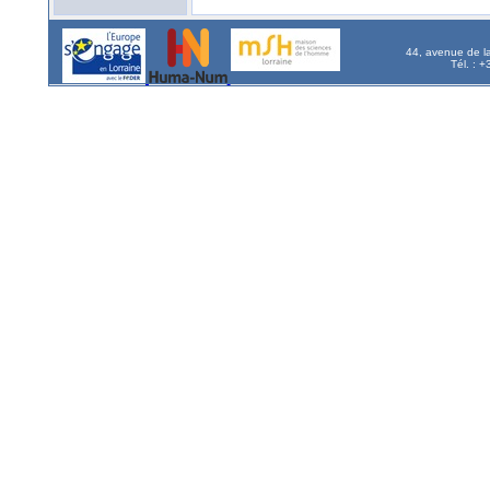
44, avenue de l
Tél. : 