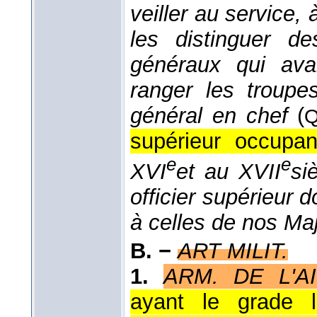
veiller au service, à
les distinguer de
généraux qui avai
ranger les troupe
général en chef
(
Q
supérieur occupan
e
e
XVI
et au XVII
si
officier supérieur 
à celles de nos Ma
B. −
ART MILIT.
1.
ARM. DE L'A
ayant le grade l