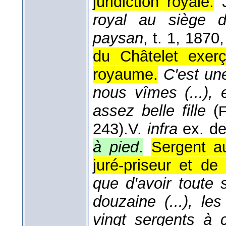
juridiction royale.
royal au siège d
paysan
, t. 1
, 1870
,
du Châtelet exerç
royaume.
C'est un
nous vîmes (...),
assez belle fille
(
F
243).
V.
infra
ex. de
à pied
.
Sergent au
juré-priseur et de
que d'avoir toute 
douzaine (...), le
vingt sergents à 