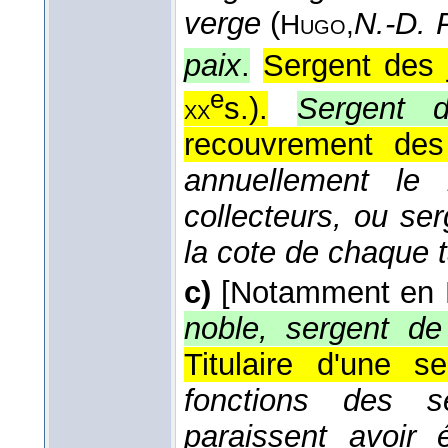
verge
(
N.-D. 
Hugo,
paix
.
Sergent des j
e
s.
).
Sergent d
xx
recouvrement des
annuellement le 
collecteurs, ou ser
la cote de chaque t
c)
[Notamment en 
noble, sergent de 
Titulaire d'une se
fonctions des s
paraissent avoir 