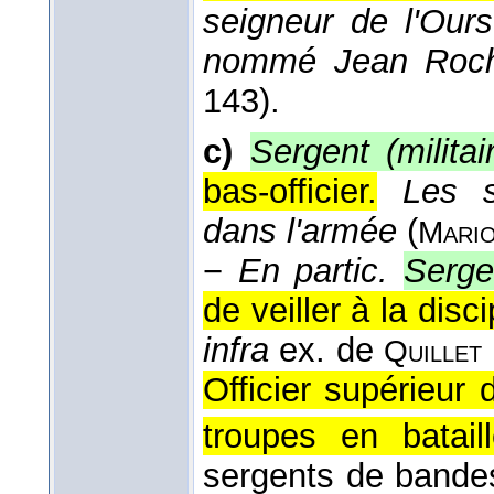
seigneur de l'Ours
nommé Jean Roc
143).
c)
Sergent (militai
bas-officier.
Les s
dans l'armée
(
Mari
−
En partic.
Serge
de veiller à la dis
infra
ex. de
Quillet
Officier supérieur 
troupes en bataill
sergents de band