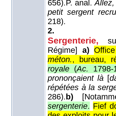
656).
P. anal.
Allez
petit sergent recru
218).
2.
Sergenterie,
su
Régime]
a)
Offic
méton.
, bureau, r
royale
(
Ac.
1798-
prononçaient là
[
d
répétées à la serge
286).
b)
[Notamm
sergenterie
.
Fief d
des exploits pour 