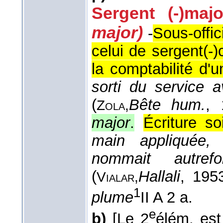
Sergent (-)majo
major)
-
Sous-offic
celui de sergent(-)
la comptabilité d'
sorti du service 
(
Bête hum.
, 
Zola,
major
.
Écriture so
main appliquée,
nommait autre
(
Hallali
, 195
Vialar,
1
plume
II A 2 a.
e
b)
[Le 2
élém. est