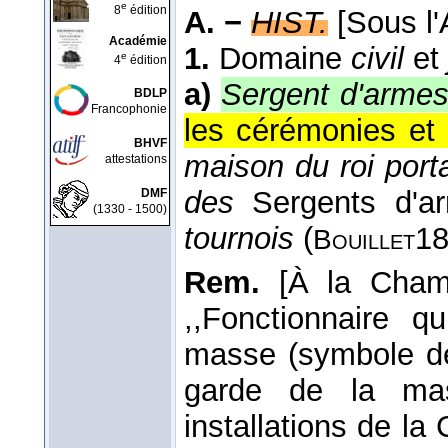
e
8
édition
A. −
HIST.
[Sous l
Académie
1.
Domaine
civil
et
e
4
édition
a)
Sergent d'arme
BDLP
Francophonie
les cérémonies et 
BHVF
maison du roi porta
attestations
des
Sergents d'
DMF
(1330 - 1500)
tournois
(
1
Bouillet
Rem.
[À la Cham
,,Fonctionnaire q
masse (symbole de 
garde de la mas
installations de l