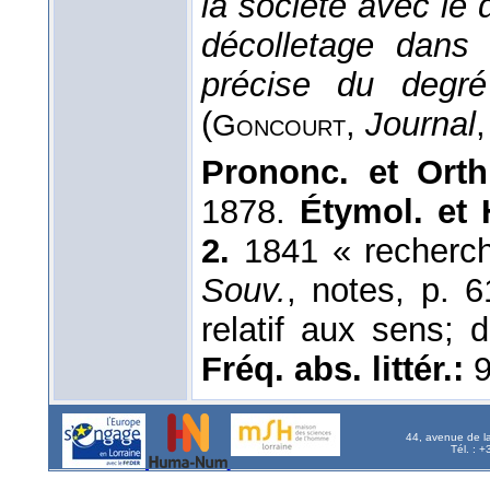
la société avec le 
décolletage dans
précise du degré
(
,
Journal
Goncourt
Prononc. et Orth
1878.
Étymol. et H
2.
1841 « recherch
Souv.
, notes, p. 6
relatif aux sens; 
Fréq. abs. littér.:
9
44, avenue de l
Tél. : 