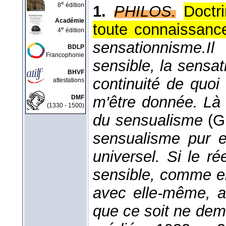
e
8
édition
1.
PHILOS.
Doctr
Académie
toute connaissance
e
4
édition
sensationnisme.
Il
BDLP
Francophonie
sensible, la sensat
BHVF
continuité de quo
attestations
m'être donnée. Là
DMF
(1330 - 1500)
du sensualisme
(
G
sensualisme pur e
universel. Si le ré
sensible, comme el
avec elle-même, a
que ce soit ne dem