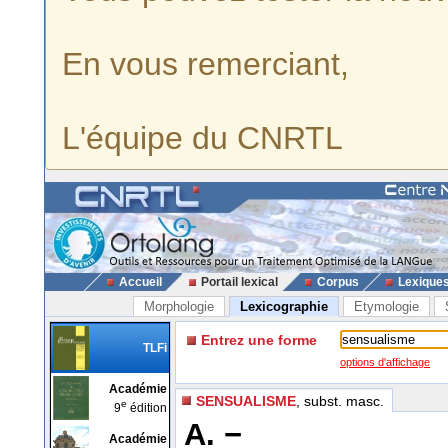
En vous remerciant,
L'équipe du CNRTL
Accueil
Portail lexical
Corpus
Lexique
Morphologie
Lexicographie
Etymologie
Entrez une forme
TLFi
options d'affichage
Académie
SENSUALISME
, subst. masc.
e
9
édition
A. −
Académie