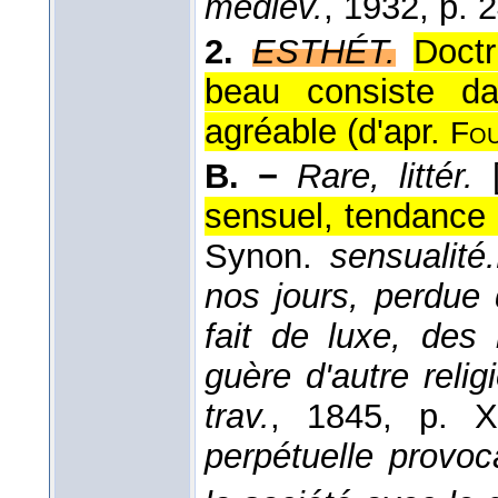
médiév.
, 1932
, p. 2
2.
ESTHÉT.
Doctr
beau consiste da
agréable (
d'apr.
Fou
B. −
Rare, littér.
sensuel, tendance 
Synon.
sensualité.
nos jours, perdue 
fait de luxe, des 
guère d'autre relig
trav.
, 1845
, p. XI
perpétuelle provoc