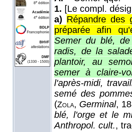
e
8
édition
1.
[Le compl. désig
Académie
a)
Répandre des g
e
4
édition
préparée afin qu
BDLP
Francophonie
Semer du blé, de 
BHVF
attestations
radis, de la sala
DMF
plantoir, au semo
(1330 - 1500)
semer à claire-vo
l'après-midi, travai
semé des pommes d
(
,
Germinal
, 1
Zola
blé, l'orge et le m
Anthropol. cult.
, tr