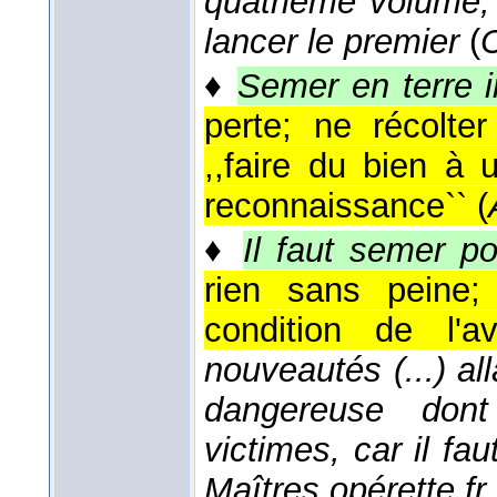
quatrième volume, 
lancer le premier
(
C
♦
Semer en terre i
perte; ne récolter
,,faire du bien à
reconnaissance`` (
♦
Il faut semer pou
rien sans peine;
condition de l'av
nouveautés (...) al
dangereuse dont
victimes, car il fa
Maîtres opérette fr.