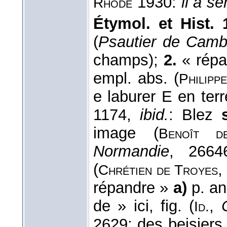
1930:
il a s
Rhode
Étymol. et Hist. 
(
Psautier de Camb
champs);
2.
« répa
empl. abs. (
Philipp
e laburer E en ter
1174,
ibid.
: Blez
image (
Benoît d
Normandie
, 2664
(
Chrétien de Troyes
répandre »
a)
p. an
de » ici, fig. (
,
Id.
2629: des beisiers.