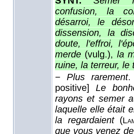
SYNT.
Semer l
confusion, la co
désarroi, le désor
dissension, la dis
doute, l'effroi, l'
merde
(vulg.),
la m
ruine, la terreur, le
−
Plus rarement
.
positive]
Le bonhe
rayons et semer a
laquelle elle était
la regardaient
(
La
que vous venez de