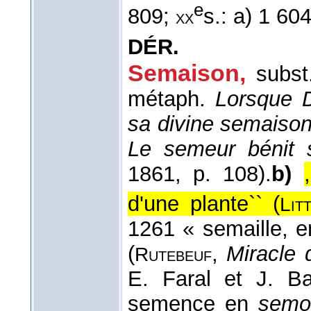
e
809;
s.: a) 1 604
xx
DÉR.
Semaison
,
subst
métaph.
Lorsque D
sa divine semaison
Le semeur bénit 
1861
, p. 108).
b)
d'une plante`` (
Lit
1261 « semaille, 
(
,
Miracle 
Rutebeuf
E. Faral et J. Ba
semence en
semo