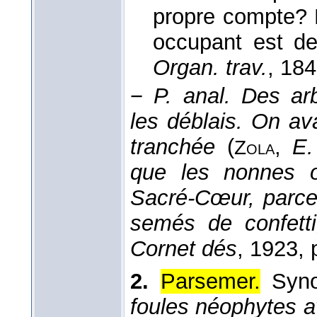
propre compte? N
occupant est de
Organ. trav.
, 18
−
P. anal.
Des arb
les déblais. On av
tranchée
(
,
E.
Zola
que les nonnes o
Sacré-Cœur, parce 
semés de confetti
Cornet dés
, 1923
, 
2.
Parsemer.
Syn
foules néophytes av