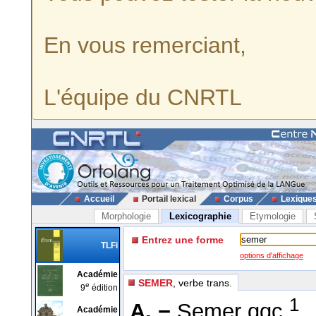
En vous remerciant,
L'équipe du CNRTL
Accueil
Portail lexical
Corpus
Lexique
Morphologie
Lexicographie
Etymologie
Entrez une forme
TLFi
options d'affichage
Académie
SEMER
, verbe trans.
e
9
édition
1
A. −
Semer qqc.
Académie