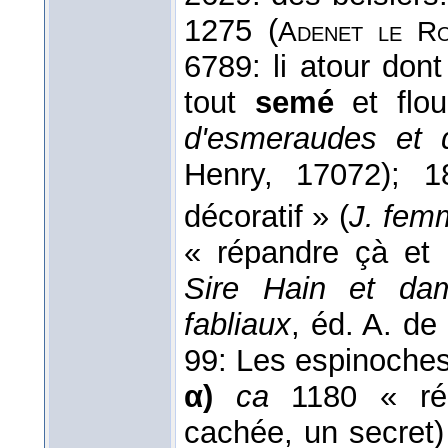
1275 (
Adenet le Ro
6789: li atour don
tout
semé
et flou
d'esmeraudes et 
Henry, 17072); 1
décoratif » (
J. fem
« répandre çà et 
Sire Hain et da
fabliaux
, éd. A. de
99: Les espinoches 
α)
ca
1180 « répa
cachée, un secret)