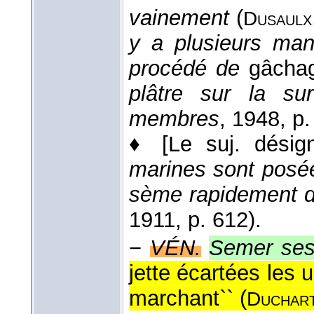
vainement
(
Dusaulx
y a plusieurs mani
procédé de
gâchag
plâtre sur la su
membres
, 1948
, p.
♦
[Le suj. dési
marines sont posées
sème rapidement de
1911
, p. 612).
−
VÉN.
Semer ses
jette écartées les u
marchant`` (
Duchar