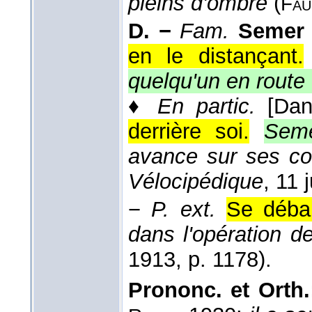
pleins d'ombre
(
Fau
D. −
Fam.
Semer
en le distançant.
quelqu'un en route
♦
En partic.
[Dan
derrière soi.
Seme
avance sur ses co
Vélocipédique
, 11 
−
P. ext.
Se débar
dans l'opération d
1913
, p. 1178).
Prononc. et Orth.