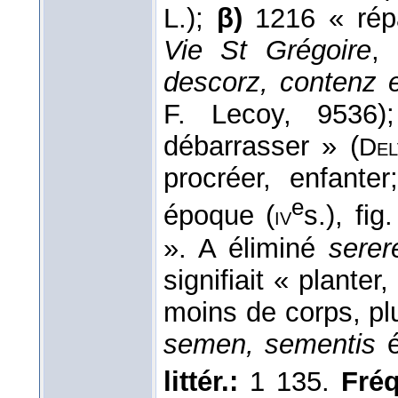
L.);
β)
1216 « répa
Vie St Grégoire
,
descorz, contenz 
F. Lecoy, 9536
débarrasser » (
Del
procréer, enfante
e
époque (
s.), fi
iv
». A éliminé
serer
signifiait « planter
moins de corps, plus
semen, sementis
é
littér.:
1 135.
Fréq.