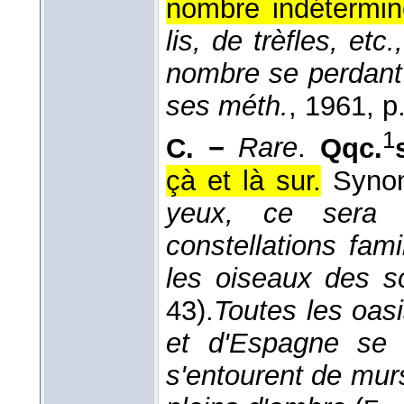
nombre indétermin
lis, de trèfles, etc
nombre se perdant 
ses méth.
, 1961
, p
1
C. −
Rare
.
Qqc.
çà et là sur.
Syno
yeux, ce sera 
constellations fam
les oiseaux des so
43).
Toutes les oasi
et d'Espagne se t
s'entourent de murs