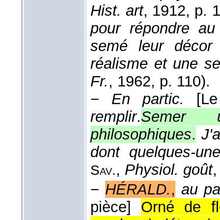
Hist. art
, 1912
, p. 
pour répondre au 
semé leur décor d
réalisme et une se
Fr.
, 1962
, p. 110).
−
En partic.
[Le
remplir
.
Semer u
philosophiques
.
J'
dont quelques-un
,
Physiol. goût
,
Sav.
−
HÉRALD.
,
au pa
pièce]
Orné de fl