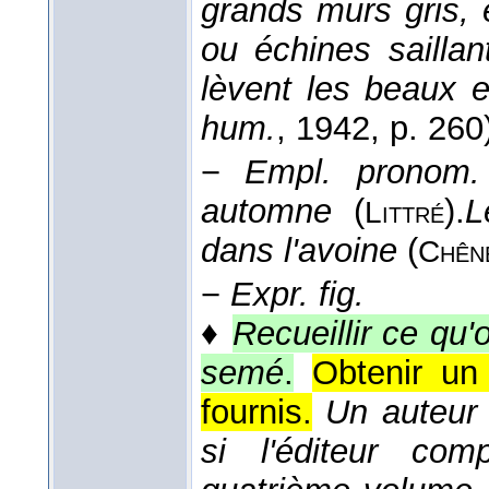
grands murs gris,
ou échines sailla
lèvent les beaux e
hum.
, 1942
, p. 260
−
Empl. pronom. 
automne
(
).
L
Littré
dans l'avoine
(
Chên
−
Expr. fig.
♦
Recueillir ce qu'
semé
.
Obtenir un
fournis.
Un auteur 
si l'éditeur com