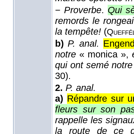
−
Proverbe
.
Qui sè
remords le rongeait.
la tempête!
(
Queffé
b)
P. anal.
Engend
notre
« monica »,
qui ont semé notre
30).
2.
P. anal.
a)
Répandre sur un
fleurs sur son pa
rappelle les signa
la route de ce d