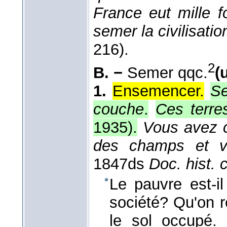
France eut mille fo
semer la civilisatio
216).
2
B. −
Semer qqc.
(
1.
Ensemencer.
Se
couche
.
Ces terre
1935
).
Vous avez c
des champs et v
1847
ds
Doc. hist.
Le pauvre est-
société? Qu'on ré
le sol occupé. 