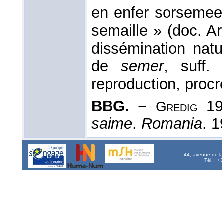
en enfer sorsemee
semaille » (doc. A
dissémination natu
de
semer
, suff
reproduction, procr
BBG.
−
19
Gredig
saime
.
Romania
. 1
44, avenue de l
Tél. : 