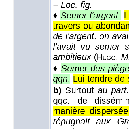
−
Loc. fig.
♦
Semer l'argent
.
L
travers ou abonda
de l'argent, on ava
l'avait vu semer s
ambitieux
(
,
Mi
Hugo
♦
Semer des piège
qqn
.
Lui tendre de
b)
Surtout
au part
qqc. de dissémi
manière dispersée
répugnait aux Gre