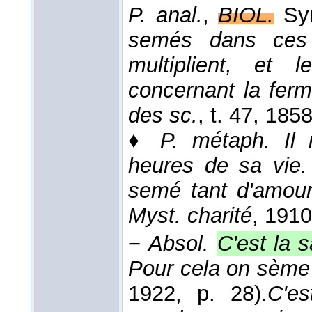
P. anal.
,
BIOL.
Sy
semés dans ces 
multiplient, et 
concernant la ferm
des sc.
, t. 47
, 185
♦
P. métaph.
Il
heures de sa vie. 
semé tant d'amour.
Myst. charité
, 1910
−
Absol.
C'est la 
Pour cela on sème 
1922
, p. 28).
C'es