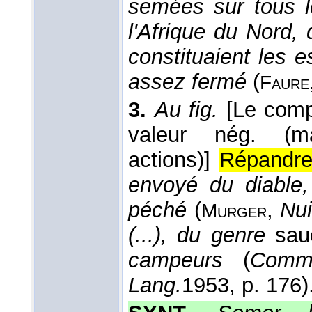
semées sur tous l
l'Afrique du Nord, d
constituaient les 
assez fermé
(
Faure
3.
Au fig.
[Le compl
valeur nég. (ma
actions)]
Répandre,
envoyé du diable,
péché
(
,
Nui
Murger
(...), du genre
sau
campeurs
(
Comme
Lang.
1953
, p. 176)