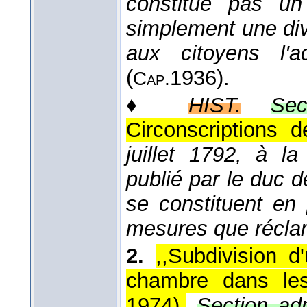
constitue pas un
simplement une divi
aux citoyens l'a
(
1936
).
Cap.
♦
HIST.
Sec
Circonscriptions 
juillet 1792, à l
publié par le duc 
se constituent en
mesures que réclame
2.
,,Subdivision d
chambre dans les 
1974
).
Section adm