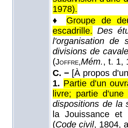
1978
).
♦
Groupe de de
escadrille.
Des ét
l'organisation de 
divisions de cavaler
(
Mém.
, t. 1
,
Joffre,
C. −
[À propos d'un
1.
Partie d'un ouvr
livre; partie d'une 
dispositions de la s
la Jouissance et 
(
Code civil
, 1804
, 