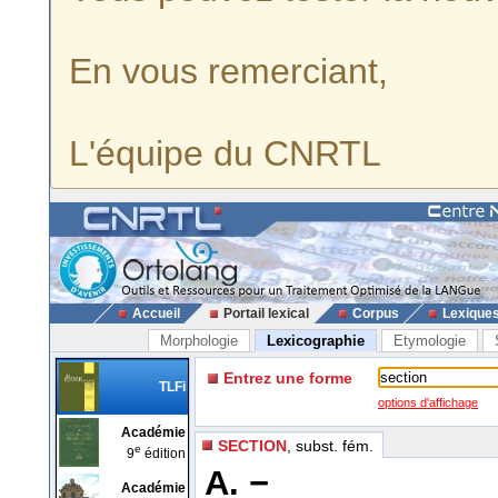
En vous remerciant,
L'équipe du CNRTL
Accueil
Portail lexical
Corpus
Lexique
Morphologie
Lexicographie
Etymologie
Entrez une forme
TLFi
options d'affichage
Académie
SECTION
, subst. fém.
e
9
édition
A. −
Académie