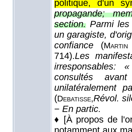
politique, d'un sy
propagande; mem
section.
Parmi les 
un garagiste, d'ori
confiance
(
Martin
714).
Les manifes
irresponsables: 
consultés avant
unilatéralement 
(
Révol. si
Debatisse,
−
En partic.
♦
[À propos de l'or
notamment aux mar