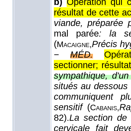
b)
Opération qui 
résultat de cette ac
viande, préparée 
mal parée
: la s
(
Précis hy
Macaigne,
−
MÉD.
Opéra
sectionner; résulta
sympathique, d'un 
situés au dessous d
communiquent plu
sensitif
(
Ra
Cabanis,
82).
La section de 
cervicale fait de