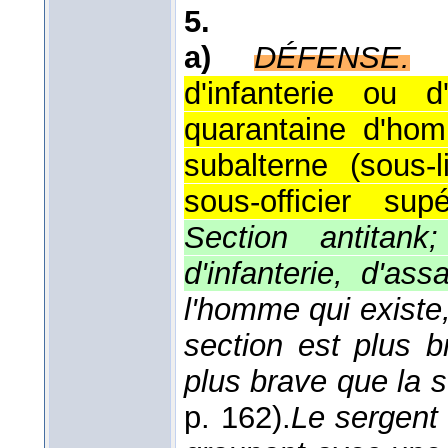
5.
a)
DÉFENSE.
d'infanterie ou 
quarantaine d'ho
subalterne (sous-
sous-officier sup
Section antitank;
d'infanterie, d'ass
l'homme qui existe,
section est plus 
plus brave que la s
p. 162).
Le sergent c