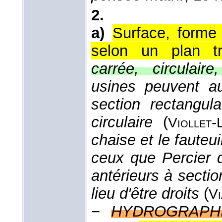
2.
a)
Surface, forme
selon un plan tr
carrée, circulaire,
usines peuvent a
section rectangul
circulaire
(
-
Viollet
chaise et le fauteui
ceux que Percier d
antérieurs à sectio
lieu d'être droits
(
Vi
−
HYDROGRAPHI