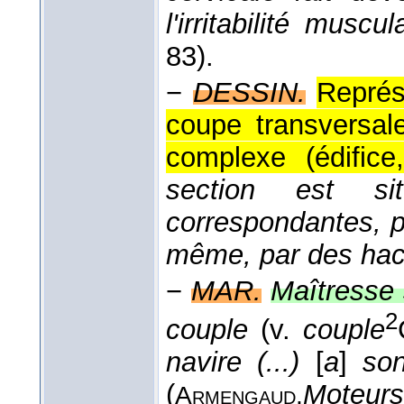
l'irritabilité muscul
83).
−
DESSIN.
Représ
coupe transversal
complexe (édifice
section est s
correspondantes, pa
même, par des ha
−
MAR.
Maîtresse 
2
couple
(v.
couple
navire (...)
[
a
]
so
(
Moteurs
Armengaud,