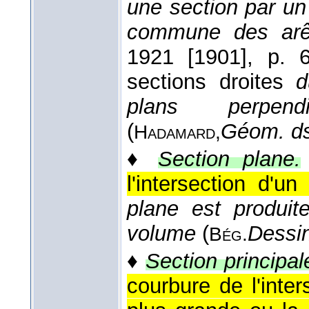
une section par un 
commune des arê
1921 [1901]
, p. 6
sections droites
du
plans perpend
(
Géom. d
Hadamard,
♦
Section plane.
l'intersection d'un
plane est produi
volume
(
Dessi
Bég.
♦
Section principal
courbure de l'inter