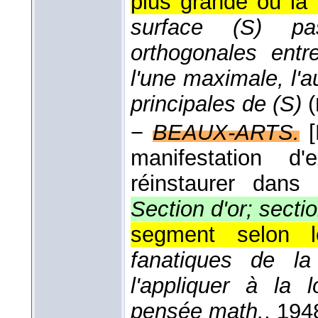
plus grande ou la 
surface (S) pa
orthogonales entr
l'une maximale, l'a
principales de (S)
(
−
BEAUX-ARTS.
manifestation d'
réinstaurer dans
Section d'or; secti
segment selon l
fanatiques de l
l'appliquer à la 
pensée math.
, 194