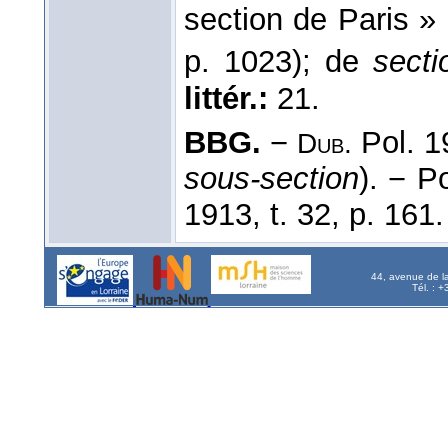
section de Paris » 
p. 1023); de
secti
littér.:
21.
BBG.
−
Pol. 1
Dub.
sous-section
). − P
1913, t. 32, p. 161
44, avenue de l
Tél. : 