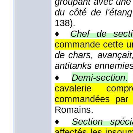
groupant avec une s
du côté de l'étang
138).
♦
Chef de secti
commande cette un
de chars, avançait,
antitanks ennemie
♦
Demi-section
.
cavalerie com
commandées par 
Romains.
♦
Section spéci
affectés les insoum