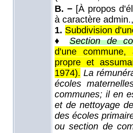
B. −
[À propos d'é
à caractère admin., 
1.
Subdivision d'une
♦
Section de c
d'une commune, a
propre et assuma
1974
).
La rémunéra
écoles maternelle
communes; il en e
et de nettoyage de
des écoles primai
ou section de co