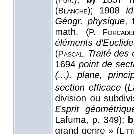
(
); 1908
i
Blanche
Géogr. physique
, 
math. (
P. Forcad
éléments d'Euclide
(
Traité des
Pascal,
1694
point de sect
(...), plane, princi
section efficace
(
L
division ou subdiv
Esprit géométriqu
Lafuma, p. 349);
b
grand genre » (
Lit