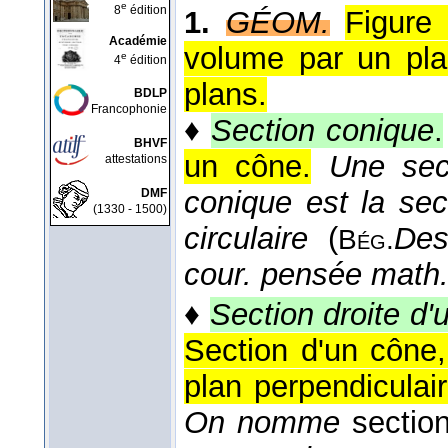
e
8
édition
1.
GÉOM.
Figure 
Académie
volume par un pl
e
4
édition
plans.
BDLP
Francophonie
♦
Section conique
.
BHVF
un cône.
Une sec
attestations
conique est la sec
DMF
(1330 - 1500)
circulaire
(
Des
Bég.
cour. pensée math
♦
Section droite d'
Section d'un cône,
plan perpendiculai
On nomme
section