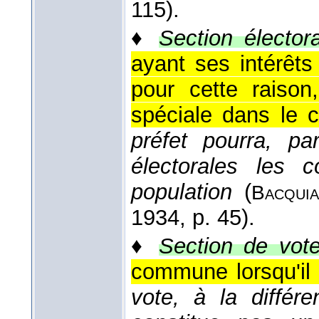
115).
♦
Section électora
ayant ses intérêts
pour cette raison
spéciale dans le c
préfet pourra, pa
électorales les 
population
(
Bacquia
1934
, p. 45).
♦
Section de vote
commune lorsqu'il 
vote, à la différ