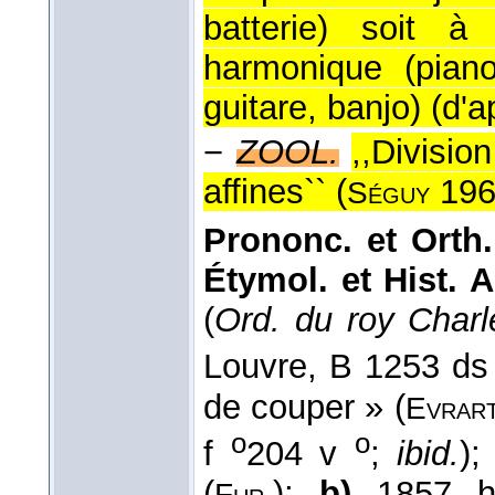
batterie) soit à
harmonique (pian
guitare, banjo) (
d'a
−
ZOOL.
,,Divisio
affines`` (
196
Séguy
Prononc. et Orth.
Étymol. et Hist. A
(
Ord. du roy Charl
Louvre, B 1253 d
de couper » (
Evrart
o
o
f
204 v
;
ibid.
)
(
);
b)
1857 h
Fur.