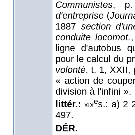
Communistes
, p
d'entreprise
(
Journa
1887
section d'un
conduite locomot.
,
ligne d'autobus qu
pour le calcul du pr
volonté
, t. 1, XXII
« action de coupe
division à l'infini ».
e
littér.:
s.: a) 2
xix
497.
DÉR.