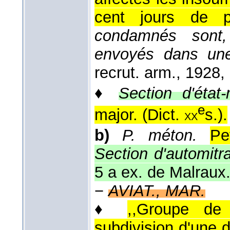
cent jours de pr
condamnés sont, 
envoyés dans une
recrut. arm.
, 1928
,
♦
Section d'état-
e
major. (
Dict.
s.
).
xx
b)
P. méton.
Pe
Section d'automitr
5 a ex. de Malraux
−
AVIAT., MAR.
♦
,,Groupe de
subdivision d'une d