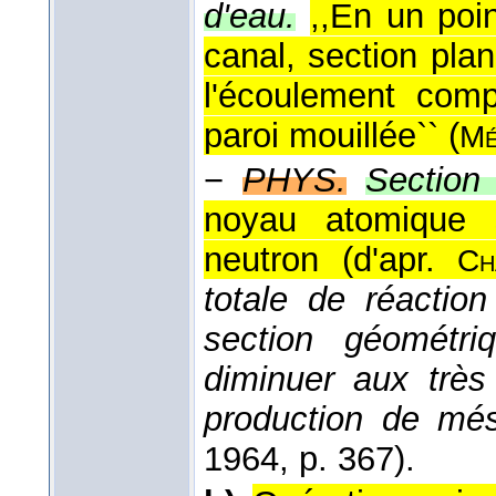
d'eau.
,,En un poi
canal, section plan
l'écoulement comp
paroi mouillée`` (
Mé
−
PHYS.
Section 
noyau atomique 
neutron (
d'apr.
Ch
totale de réaction
section géométr
diminuer aux très
production de mé
1964
, p. 367).