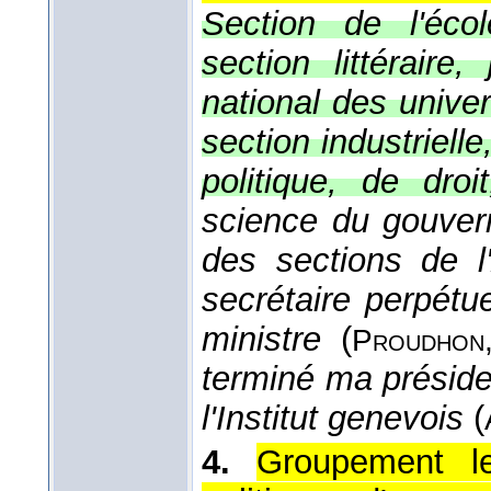
Section de l'éco
section littéraire,
national des unive
section industriel
politique, de droi
science du gouvern
des sections de l
secrétaire perpétu
ministre
(
Proudhon
terminé ma préside
l'Institut genevois
(
4.
Groupement le