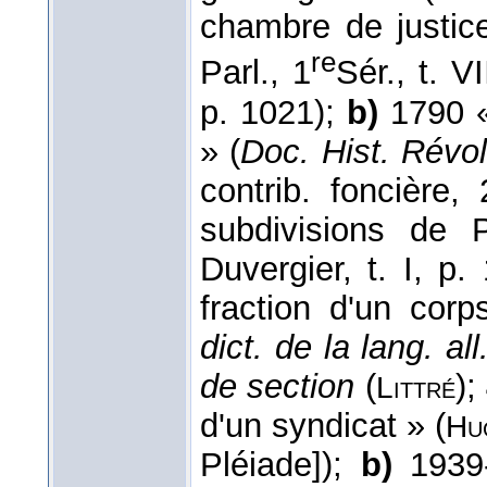
chambre de justice
re
Parl., 1
Sér., t. V
p. 1021);
b)
1790 « 
» (
Doc. Hist. Révol.
contrib. foncière,
subdivisions de 
Duvergier, t. I, p
fraction d'un corp
dict. de la lang. all
de section
(
);
Littré
d'un syndicat » (
Hu
Pléiade]);
b)
1939