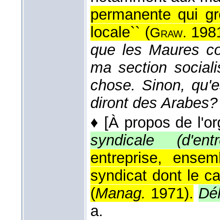
permanente qui gr
locale`` (
198
Graw.
que les Maures com
ma section social
chose. Sinon, qu'
diront des Arabes?
♦
[À propos de l'or
syndicale (d'entr
entreprise, ens
syndicat dont le ca
(
Manag.
1971
).
Dé
a.