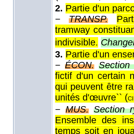
2.
Partie d'un parco
−
TRANSP.
Par
tramway constituant
indivisible.
Changem
3.
Partie d'un ense
−
ÉCON.
Section
fictif d'un certai
qui peuvent être 
unités d'œuvre`` (
c
−
MUS.
Section r
Ensemble des ins
temps soit en joua