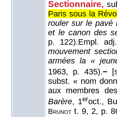
Sectionnaire,
su
Paris sous la Révol
rouler sur le pav
et le canon des se
p. 122).
Empl. adj
mouvement section
armées la « jeun
1963
, p. 435).
−
[s
subst. « nom donn
aux membres des 
er
Barère
, 1
oct., B
t. 9, 2, p. 
Brunot