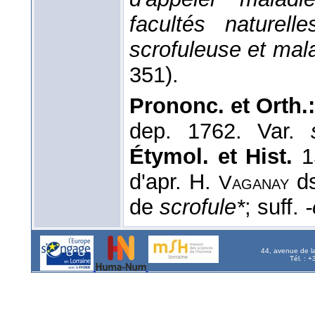
facultés naturell
scrofuleuse et mal
351).
Prononc. et Orth.
dep. 1762. Var.
Étymol. et Hist.
1
d'apr. H.
d
Vaganay
de
scrofule*
; suff.
44, avenue de l
Tél. : 