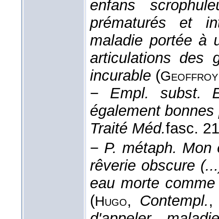
enfans scrophule
prématurés et in
maladie portée à 
articulations des
incurable
(
Geoffroy
−
Empl. subst.
également bonnes p
Traité Méd.
fasc. 2
−
P. métaph.
Mon e
rêverie obscure (...
eau morte comme l
(
,
Contempl.
,
Hugo
d'appeler maladi