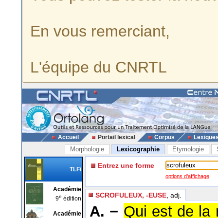
En vous remerciant,
L'équipe du CNRTL
Accueil
Portail lexical
Corpus
Lexique
Morphologie
Lexicographie
Etymologie
Entrez une forme
TLFi
options d'affichage
Académie
SCROFULEUX, -EUSE
, adj.
e
9
édition
A. −
Qui est de la 
Académie