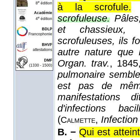
e
8
édition
à la scrofule.
Académie
scrofuleuse.
Pâles
e
4
édition
et chassieux,
BDLP
Francophonie
scrofuleuses, ils fo
BHVF
autre nature que 
attestations
Organ. trav.
, 1845
DMF
(1330 - 1500)
pulmonaire semble 
est pas de même
manifestations d
d'infections bac
(
,
Infection 
Calmette
B. −
Qui est attein