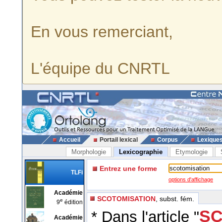
En vous remerciant,
L'équipe du CNRTL
Accueil
Portail lexical
Corpus
Lexique
Morphologie
Lexicographie
Etymologie
Entrez une forme
TLFi
options d'affichage
Académie
SCOTOMISATION
, subst. fém.
e
9
édition
SC
* Dans l'article "
Académie