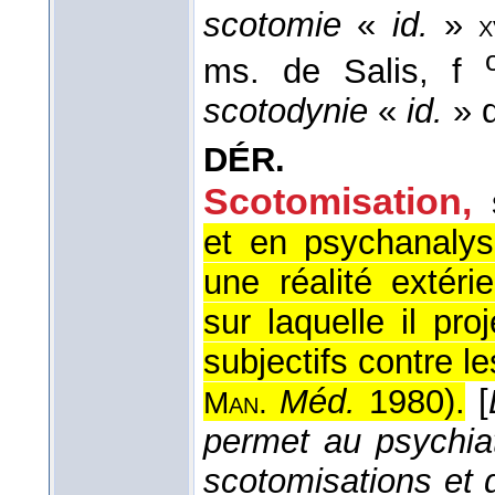
scotomie
«
id.
»
x
ms. de Salis, f
scotodynie
«
id.
» d
DÉR.
Scotomisation,
et en psychanalys
une réalité extér
sur laquelle il pr
subjectifs contre l
Méd.
1980
).
[
Man.
permet au psychiat
scotomisations et d