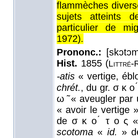
flammèches divers
sujets atteints 
particulier de mi
1972
).
Prononc.:
[skɔtɔm
Hist.
1855 (
-
Littré
-atis
« vertige, éb
chrét.
, du gr. σ κ ο
ω ̃ « aveugler par
« avoir le vertige 
de σ κ ο ́ τ ο ς 
scotoma
«
id.
» d