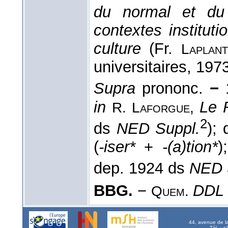
du normal et du 
contextes institutio
culture
(
Fr.
Laplant
universitaires
, 197
Supra
prononc.
−
in
Le 
R. Laforgue,
2
ds
NED Suppl.
);
(
-iser*
+
-(a)tion*
)
dep. 1924 ds
NED 
BBG.
−
DDL
Quem.
44, avenue de l
Tél. : 