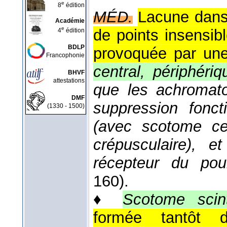
e
8
édition
MÉD.
Lacune dans 
Académie
e
de points insensibl
4
édition
BDLP
provoquée par une 
Francophonie
central, périphériq
BHVF
attestations
que les achromato
DMF
suppression fonct
(1330 - 1500)
(avec scotome cent
crépusculaire), 
récepteur du pou
160).
♦
Scotome scinti
formée tantôt d