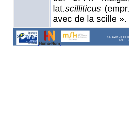
lat.
scilliticus
(empr. 
avec de la scille ».
44, avenue de l
Tél. : 