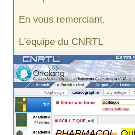
En vous remerciant,
L'équipe du CNRTL
Accueil
Portail lexical
Corpus
Lexique
Morphologie
Lexicographie
Etymologie
Entrez une forme
TLFi
options d'affichage
Académie
SCILLITIQUE
, adj.
e
9
édition
PHARMACOL.
Qui
Académie