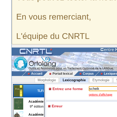
En vous remerciant,
L'équipe du CNRTL
Accueil
Portail lexical
Corpus
Lexique
Morphologie
Lexicographie
Etymologie
Entrez une forme
TLFi
options d'affichage
Académie
e
Erreur
9
édition
Académie