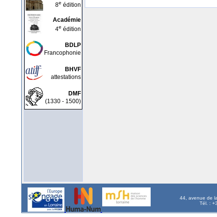
e
8
édition
Académie
e
4
édition
BDLP
Francophonie
BHVF
attestations
DMF
(1330 - 1500)
44, avenue de l
Tél. : 