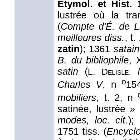
Étymol. et Hist. 
lustrée où la tra
(
Compte d'É. de L
meilleures diss.
, t
zatin
); 1361
satain
B. du bibliophile
, 
satin
(
L. Delisle,
o
Charles V
, n
15
mobiliers
, t. 2, n
satinée, lustrée » 
modes, loc. cit.
);
1751 tiss. (
Encyclo