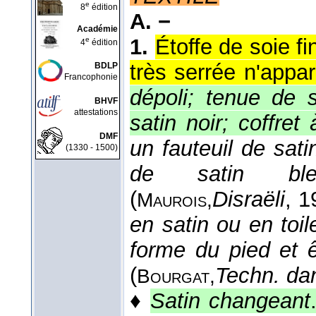
e
8
édition
A. −
Académie
1.
Étoffe de soie fi
e
4
édition
très serrée n'appara
BDLP
Francophonie
dépoli; tenue de 
BHVF
attestations
satin noir; coffret
DMF
un fauteuil de sat
(1330 - 1500)
de satin bleu
(
Disraëli
, 1
Maurois,
en satin ou en toi
forme du pied et ê
(
Techn. da
Bourgat,
♦
Satin changeant