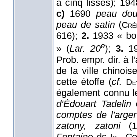
à cinq lisses); 19
c)
1690
peau do
peau de satin
(
Cré
616);
2.
1933 « boi
e
» (
Lar. 20
);
3.
1
Prob. empr. dir. à l'
de la ville chinoi
cette étoffe (
cf.
De
également connu 
d'Édouart Tadelin
comptes de l'arge
zatony, zatoni
(1
Fontaine
ds
Co