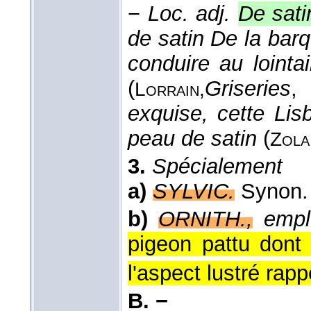
−
Loc. adj.
De sati
de satin De la bar
conduire au lointa
(
Griseries
,
Lorrain,
exquise, cette Lis
peau de satin
(
Zola
3.
Spécialement
a)
SYLVIC.
Synon
b)
ORNITH.,
empl.
pigeon pattu dont
l'aspect lustré rappe
B. −