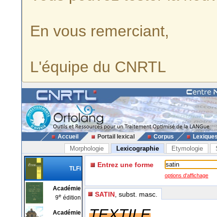
En vous remerciant,
L'équipe du CNRTL
Accueil
Portail lexical
Corpus
Lexique
Morphologie
Lexicographie
Etymologie
Entrez une forme
TLFi
options d'affichage
Académie
SATIN
, subst. masc.
e
9
édition
TEXTILE
Académie