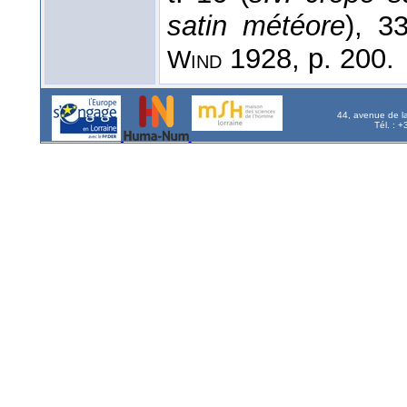
satin météore
), 3
1928, p. 200.
Wind
44, avenue de l
Tél. : 