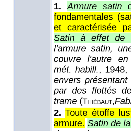
1.
Armure satin
fondamentales (sat
et caractérisée pa
Satin à effet de
l'armure satin, un
couvre l'autre en
mét. habill.
, 1948
,
envers présentant 
par des flottés d
trame
(
Fabr
Thiébaut,
2.
Toute étoffe lu
armure.
Satin de la