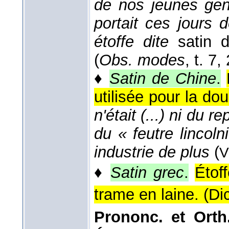
de nos jeunes gen
portait ces jours 
étoffe dite
satin 
(
Obs. modes
, t. 7,
♦
Satin de Chine
.
utilisée pour la d
n'était (...) ni du r
du « feutre lincoln
industrie de plus
(
V
♦
Satin grec
.
Étof
trame en laine. (
Di
Prononc. et Orth.