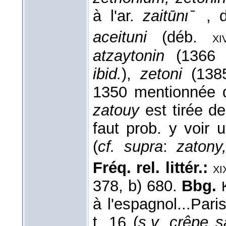
à l'ar.
zaitūnι ̄
, 
aceituni
(déb.
xi
atzaytonin
(1366
ibid.
),
zetoni
(138
1350 mentionnée
zatouy
est tirée d
faut prob. y voir 
(
cf. supra
:
zatony
Fréq. rel. littér.:
xi
378, b) 680.
Bbg.
à l'espagnol...Par
t. 16 (
s.v. crêpe s