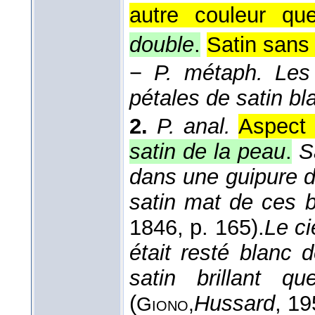
autre couleur qu
double
.
Satin sans
−
P. métaph.
Les
pétales de satin bl
2.
P. anal.
Aspect 
satin de la peau
.
S
dans une guipure do
satin mat de ces b
1846
, p. 165).
Le ci
était resté blanc 
satin brillant q
(
Hussard
, 1
Giono,