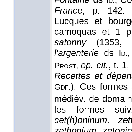
Id.,
France
, p. 142: 
Lucques et bourg
camoquas et 1 
satonny
(1353,
l'argenterie
ds
Id.
op. cit.
, t. 1
Prost,
Recettes et dépen
). Ces formes s
Gdf.
médiév. de domaine
les formes su
cet(h)oninum, ze
zethonium, zetoni