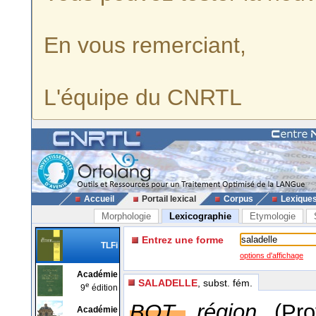
En vous remerciant,
L'équipe du CNRTL
Accueil
Portail lexical
Corpus
Lexique
Morphologie
Lexicographie
Etymologie
Entrez une forme
TLFi
options d'affichage
Académie
SALADELLE
, subst. fém.
e
9
édition
BOT.,
région.
(Pro
Académie