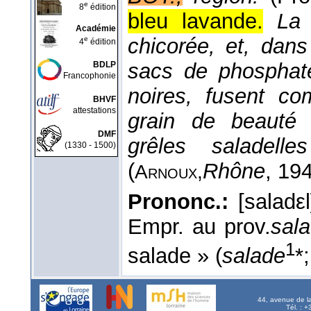
e
8
édition
bleu lavande.
La 
Académie
chicorée, et, dan
e
4
édition
sacs de phosphat
BDLP
Francophonie
noires, fusent co
BHVF
attestations
grain de beauté
DMF
grêles saladell
(1330 - 1500)
(
Rhône
, 19
Arnoux,
Prononc.:
[saladε
Empr. au prov.
sala
1
salade » (
salade
*
44, avenue de l
Tél. : 