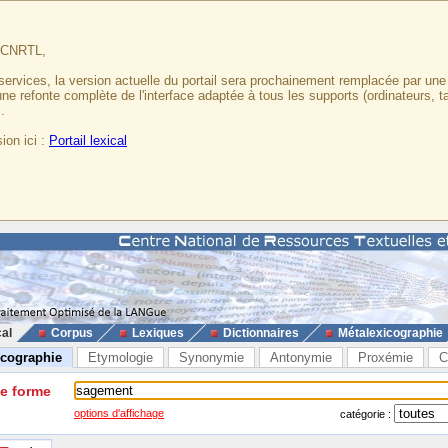
u CNRTL,
services, la version actuelle du portail sera prochainement remplacée par un
 une refonte complète de l'interface adaptée à tous les supports (ordinateurs, t
.
ion ici :
Portail lexical
cal
Corpus
Lexiques
Dictionnaires
Métalexicographie
icographie
Etymologie
Synonymie
Antonymie
Proxémie
C
ne forme
options d'affichage
catégorie :