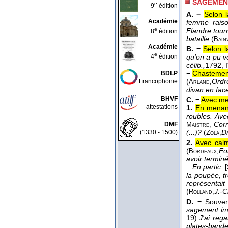
SAGEMEN
e
9
édition
A. −
Selon l
Académie
femme raiso
e
Flandre tourn
8
édition
bataille
(
Bainv
Académie
B. −
Selon l
e
4
édition
qu'on a pu v
célib.,
1792
, 
−
Chastemen
BDLP
(
Ordr
Francophonie
Arland,
divan en fac
BHVF
C. −
Avec me
attestations
1.
En menant
roubles. Ave
Corr
DMF
Maistre
,
(...)?
(
D
(1330 - 1500)
Zola,
2.
Avec calme
(
Fo
Bordeaux,
avoir termin
−
En partic.
la poupée, t
représentait
(
J.-C
Rolland,
D. −
Souve
sagement im
19).
J'ai reg
plates-band