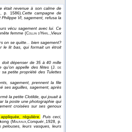
le était revenue à son calme de
5
, p. 1586).
Cette campagne de
t Philippe VI, sagement, refusa la
oujours vécu sagement avec lui. Ce
onnête femme
(
Vieux
Collin d'Harl.,
rs on se quitte... bien sagement?
 le lit bas, qui formait un étroit
e, doit dépenser de 35 à 40 mille
ce qu'on appelle des fêtes
(
J.
de
 sa petite propriété des Tulettes
ents, sagement, prennent la file
sé ses aiguilles, sagement, après
rmé la petite Clotilde, qui jouait à
par la poste une photographie qui
agement croisées sur ses genoux
appliquée, régulière.
Puis ceci,
gkong (
Conquér.,
1928
, p.
Malraux,
rs pelouses, leurs vasques, leurs