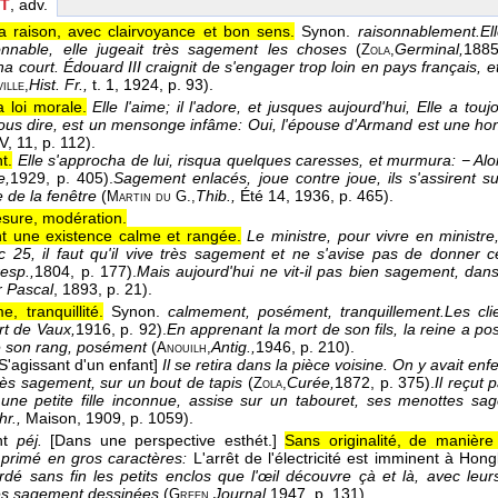
T
, adv.
a raison, avec clairvoyance et bon sens.
Synon.
raisonnablement.
El
nnable, elle jugeait très sagement les choses
(
Germinal,
188
Zola,
a court. Édouard III craignit de s'engager trop loin en pays français, e
Hist. Fr.,
t. 1
, 1924
, p. 93).
ille,
a loi morale.
Elle l'aime; il l'adore, et jusques aujourd'hui, Elle a t
ous dire, est un mensonge infâme: Oui, l'épouse d'Armand est une h
IV, 11, p. 112).
t.
Elle s'approcha de lui, risqua quelques caresses, et murmura: − Alo
e,
1929
, p. 405).
Sagement enlacés, joue contre joue, ils s'assirent sur
e de la fenêtre
(
Thib.,
Été 14
, 1936
, p. 465).
Martin du G.,
sure, modération.
 une existence calme et rangée.
Le ministre, pour vivre en ministr
c 25, il faut qu'il vive très sagement et ne s'avise pas de donner 
esp.,
1804
, p. 177).
Mais aujourd'hui ne vit-il pas bien sagement, dans
r Pascal
, 1893
, p. 21).
, tranquillité.
Synon.
calmement, posément, tranquillement.
Les cli
rt de Vaux,
1916
, p. 92).
En apprenant la mort de son fils, la reine a po
é son rang, posément
(
Antig.,
1946
, p. 210).
Anouilh,
[S'agissant d'un enfant]
Il se retira dans la pièce voisine. On y avait enfe
rès sagement, sur un bout de tapis
(
Curée,
1872
, p. 375).
Il reçut 
Zola,
 une petite fille inconnue, assise sur un tabouret, ses menottes s
hr.,
Maison
, 1909
, p. 1059).
nt
péj.
[Dans une perspective esthét.]
Sans originalité, de manière 
primé en gros caractères:
L'arrêt de l'électricité est imminent à Hon
ardé sans fin les petits enclos que l'œil découvre çà et là, avec leu
es sagement dessinées
(
Journal,
1947
, p. 131).
Green,