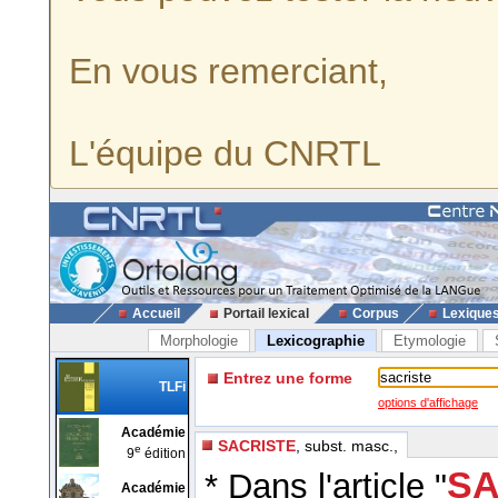
En vous remerciant,
L'équipe du CNRTL
Accueil
Portail lexical
Corpus
Lexique
Morphologie
Lexicographie
Etymologie
Entrez une forme
TLFi
options d'affichage
Académie
SACRISTE
, subst. masc.,
e
9
édition
SA
* Dans l'article "
Académie