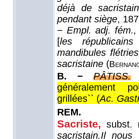
déjà de sacristai
pendant siège
, 18
−
Empl. adj. fém., 
[
les républicains
mandibules flétrie
sacristaine
(
Bernan
B. −
PÂTISS.
généralement p
grillées`` (
Ac. Gastr
REM.
Sacriste
,
subst. 
sacristain.
Il nous 