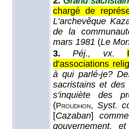
2.
Grand sacristain
chargé de représe
L'archevêque Kazan
de la communaut
mars 1981
(
Le Mo
3.
Péj., vx.
d'associations reli
à qui parlé-je? De
sacristains et de
s'inquiète des p
(
,
Syst. c
Proudhon
[
Cazaban
]
commenç
gouvernement, et 