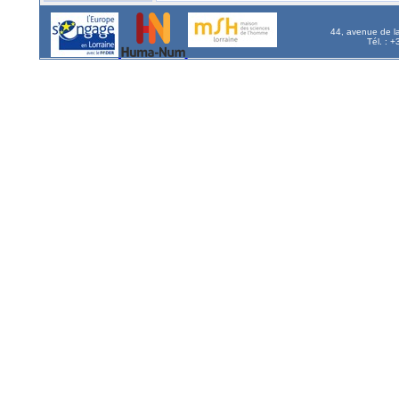
44, avenue de l
Tél. : 