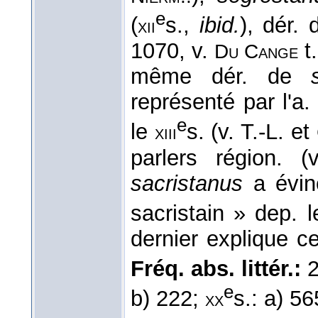
e
(
s.,
ibid.
), dér.
xii
1070, v.
t.
Du Cange
même dér. de
représenté par l'a. 
e
le
s. (v. T.-L. et
xiii
parlers région. 
sacristanus
a évi
sacristain » dep. 
dernier explique cer
Fréq. abs. littér.:
2
e
b) 222;
s.: a) 56
xx