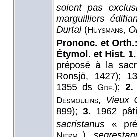
soient pas exclu
marguilliers édifi
Durtal
(
,
O
Huysmans
Prononc. et Orth.
Étymol. et Hist. 1
préposé à la sacri
Ronsjö, 1427); 
1355 ds
);
2.
Gdf.
,
Vieux C
Desmoulins
899);
3.
1962 pâti
sacristanus
« prép
),
segrestan
Nierm..