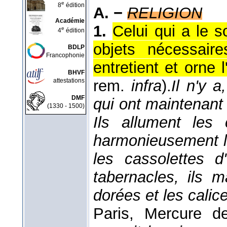
e
8
édition
A. −
RELIGION
Académie
1.
Celui qui a le s
e
4
édition
objets nécessair
BDLP
Francophonie
entretient et orne l
BHVF
attestations
rem.
infra
).
Il n'y a
DMF
qui ont maintenant l
(1330 - 1500)
Ils allument les 
harmonieusement le
les cassolettes d'
tabernacles, ils m
dorées et les calic
Paris, Mercure d