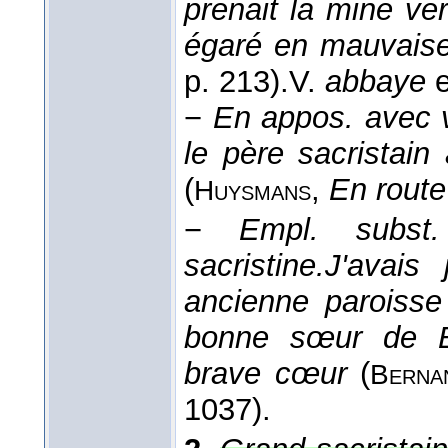
prenait la mine ve
égaré en mauvais
p. 213).
V.
abbaye
e
−
En appos. avec v
le père sacristain
(
,
En route
Huysmans
−
Empl. subst.
sacristine.
J'avais
ancienne paroisse
bonne sœur de B
brave cœur
(
Berna
1037).