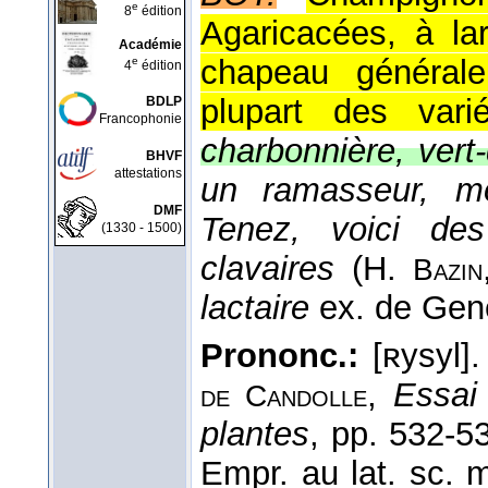
e
8
édition
Agaricacées, à la
Académie
chapeau générale
e
4
édition
plupart des vari
BDLP
Francophonie
charbonnière, vert-d
BHVF
attestations
un ramasseur, mo
DMF
Tenez, voici des
(1330 - 1500)
clavaires
(
H.
Bazin
lactaire
ex. de Gen
Prononc.:
[ʀysyl]
,
Essai
de Candolle
plantes
, pp. 532-
Empr. au lat. sc. 