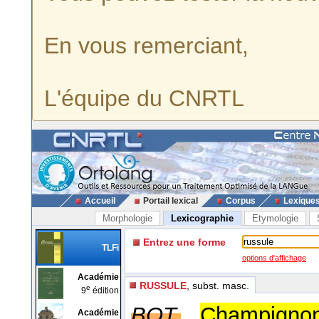
En vous remerciant,
L'équipe du CNRTL
Accueil
Portail lexical
Corpus
Lexique
Morphologie
Lexicographie
Etymologie
Entrez une forme
TLFi
options d'affichage
Académie
RUSSULE
, subst. masc.
e
9
édition
BOT.
Champigno
Académie