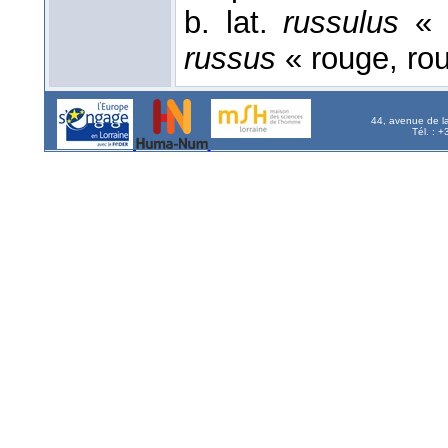
b. lat.
russulus
« r
russus
« rouge, rou
44, avenue de l
Tél. : 