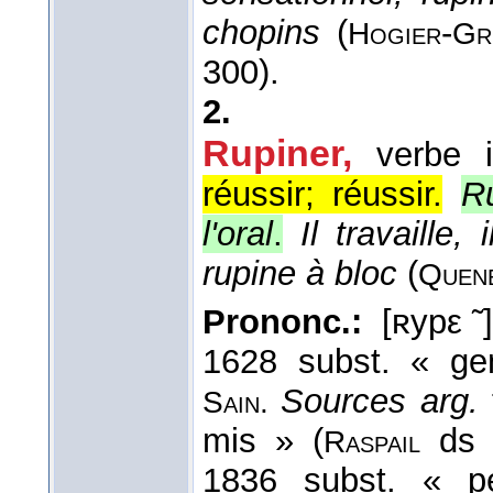
chopins
(
-
Hogier
Gr
300).
2.
Rupiner,
verbe i
réussir; réussir.
Ru
l'oral
.
Il travaille,
rupine à bloc
(
Quen
Prononc.:
[ʀypε ̃]
1628 subst. « ge
Sources arg.
Sain.
mis » (
d
Raspail
1836 subst. « p