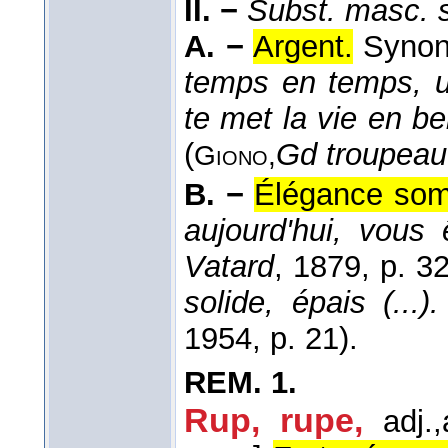
II. −
Subst. masc. s
A. −
Argent.
Synon
temps en temps, u
te met la vie en be
(
Gd troupeau
Giono,
B. −
Élégance som
aujourd'hui, vous 
Vatard
, 1879
, p. 32
solide, épais (...)
1954
, p. 21).
REM.
1.
Rup, rupe,
adj.,