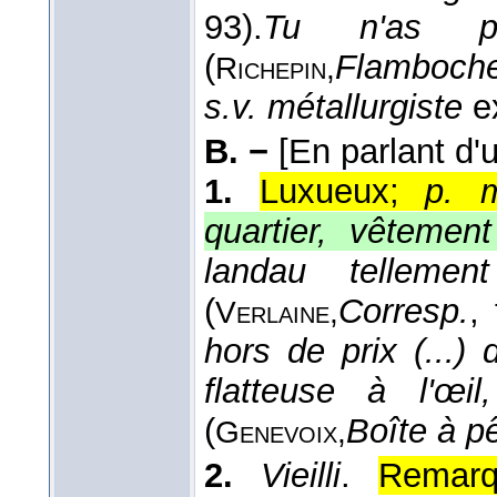
93).
Tu n'as 
(
Flamboch
Richepin,
s.v. métallurgiste
ex
B. −
[En parlant d'
1.
Luxueux;
p. m
quartier, vêtement
landau tellemen
(
Corresp.
, 
Verlaine,
hors de prix (...)
flatteuse à l'œi
(
Boîte à p
Genevoix,
2.
Vieilli
.
Remarq