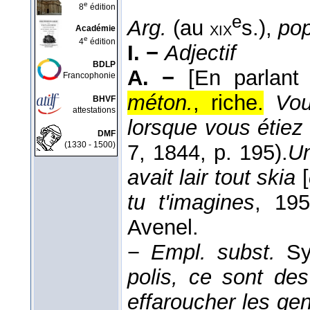
e
8
édition
e
Arg.
(au
s.),
pop
xix
Académie
e
4
édition
I. −
Adjectif
BDLP
A. −
[En parlant 
Francophonie
méton.
, riche.
Vou
BHVF
attestations
lorsque vous étiez
DMF
(1330 - 1500)
7
, 1844
, p. 195).
Un
avait lair tout skia
[
tu t'imagines
, 19
Avenel.
−
Empl. subst.
S
polis, ce sont des
effaroucher les ge