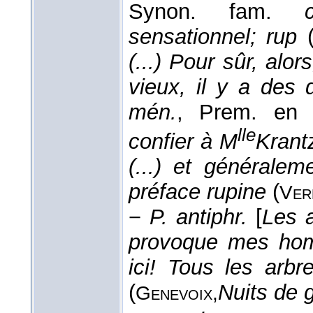
Synon. fam.
sensationnel; rup
(...) Pour sûr, alor
vieux, il y a des
mén.
, Prem. en 
lle
confier à M
Krant
(...) et générale
préface rupine
(
Ver
−
P. antiphr.
[
Les 
provoque mes homm
ici! Tous les arb
(
Nuits de 
Genevoix,