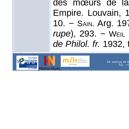
des mœurs de l
Empire. Louvain, 
10. −
Arg. 197
Sain.
rupe
), 293. −
Weil
de Philol. fr.
1932, t
44, avenue de l
Tél. : 