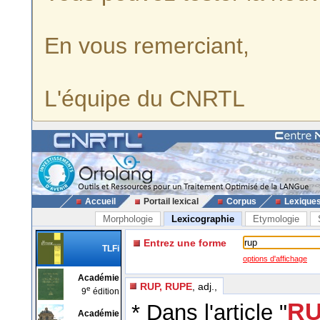
En vous remerciant,
L'équipe du CNRTL
Accueil
Portail lexical
Corpus
Lexique
Morphologie
Lexicographie
Etymologie
Entrez une forme
TLFi
options d'affichage
Académie
RUP, RUPE
, adj.,
e
9
édition
RU
* Dans l'article "
Académie