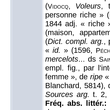
(
Voleurs
, 
Vidocq,
personne riche » (
1844 adj. « riche 
(maison, apparte
(
Dict. compl. arg.
,
«
id.
» (1596,
Péc
mercelots
... ds
Sai
empl. fig., par l'i
femme », de
ripe
« 
Blanchard, 5814),
Sources arg.
t. 2,
Fréq. abs. littér.: