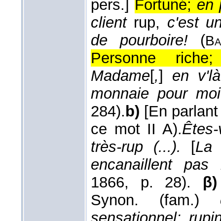
pers.]
Fortuné;
en 
client
rup,
c'est un
de pourboire!
(
Ba
Personne rich
Madame
[
,
]
en v'l
monnaie pour moi
284).
b)
[En parlant
ce mot II A).
Êtes-
très-rup (...).
[
La 
encanaillent pas
1866
, p. 28).
β)
Synon. (fam.)
sensationnel; rupi