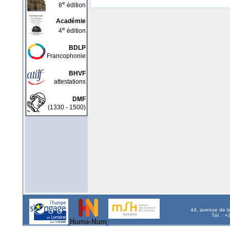
e
8
édition
Académie
e
4
édition
BDLP
Francophonie
BHVF
attestations
DMF
(1330 - 1500)
44, avenue de l
Tél. : 