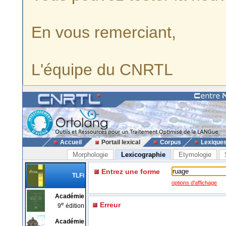
En vous remerciant,
L'équipe du CNRTL
Accueil
Portail lexical
Corpus
Lexique
Morphologie
Lexicographie
Etymologie
Entrez une forme
TLFi
options d'affichage
Académie
e
Erreur
9
édition
Académie