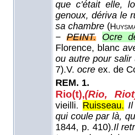
que c'était elle, 
genoux, dériva le 
sa chambre
(
Huysm
−
PEINT.
Ocre d
Florence, blanc
av
ou autre pour salir
7).
V.
ocre
ex. de Co
REM.
1.
Rio(t),
(Rio, Riot
vieilli.
Ruisseau.
I
qui coule par là, q
1844
, p. 410).
Il re