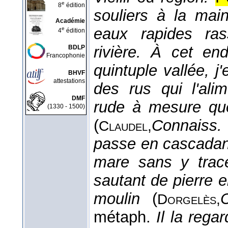
e
8
édition
souliers à la main
Académie
eaux rapides ra
e
4
édition
rivière. À cet en
BDLP
Francophonie
quintuple vallée, j
BHVF
attestations
des rus qui l'ali
DMF
rude à mesure que
(1330 - 1500)
(
Connaiss.
Claudel,
passe en cascadant
mare sans y trac
sautant de pierre e
moulin
(
Dorgelès,
métaph.
Il la rega