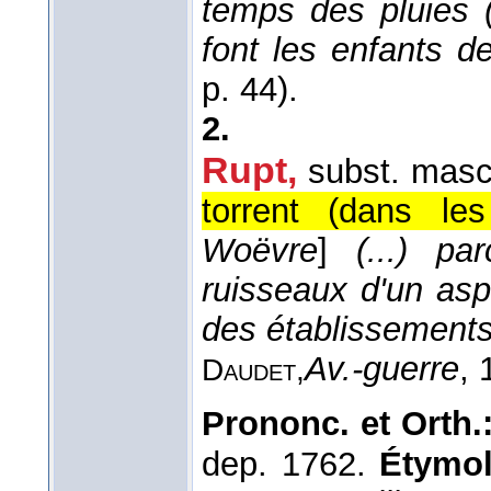
temps des pluies (
font les enfants 
p. 44).
2.
Rupt,
subst. masc
torrent (dans le
Woëvre
]
(...) p
ruisseaux d'un as
des établissements
Av.-guerre
, 
Daudet,
Prononc. et Orth.
dep. 1762.
Étymol