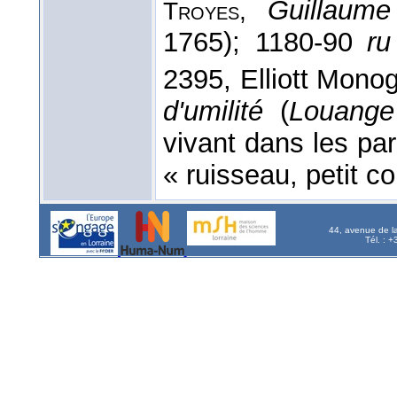
Guillaume
Troyes,
1765); 1180-90
ru
2395, Elliott Monog
d'umilité
(
Louange
vivant dans les parl
« ruisseau, petit c
44, avenue de l
Tél. : 