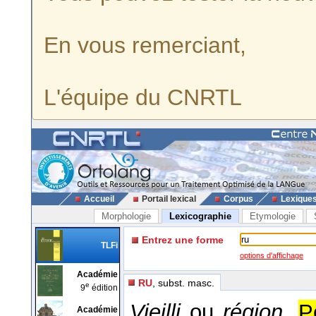
En vous remerciant,
L'équipe du CNRTL
Accueil
Portail lexical
Corpus
Lexique
Morphologie
Lexicographie
Etymologie
Entrez une forme
TLFi
options d'affichage
Académie
RU
, subst. masc.
e
9
édition
Vieilli
ou
région.
P
Académie