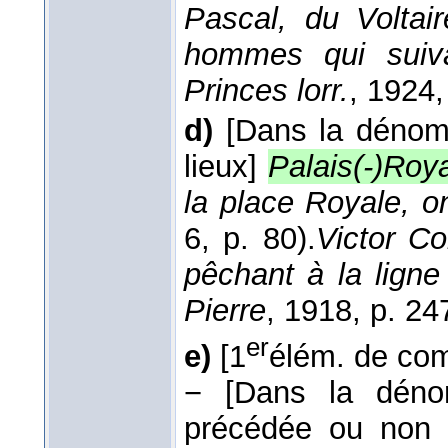
Pascal, du Volta
hommes qui suiva
Princes lorr.
, 1924
,
d)
[Dans la dénom.
lieux]
Palais(-)Roy
la place Royale, o
6, p. 80).
Victor Co
pêchant à la ligne
Pierre
, 1918
, p. 24
er
e)
[1
élém. de com
−
[Dans la dénom
précédée ou non d