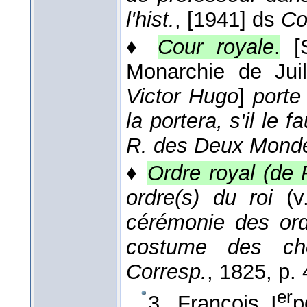
l'hist.
, [1941] ds
Co
♦
Cour royale
.
[
Monarchie de Juill
Victor Hugo
]
porte
la portera, s'il le 
R. des Deux Mond
♦
Ordre royal (de 
ordre(s) du roi
(v
cérémonie des ordr
costume des che
Corresp.
, 1825
, p.
er
3. François I
p