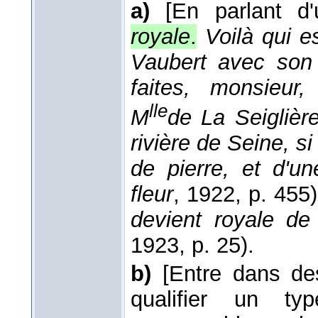
a)
[En parlant d
royale
.
Voilà qui e
Vaubert avec son 
faites, monsieur
lle
M
de La Seiglièr
rivière de Seine, s
de pierre, et d'un
fleur
, 1922
, p. 455)
devient royale de
1923
, p. 25).
b)
[Entre dans de
qualifier un typ