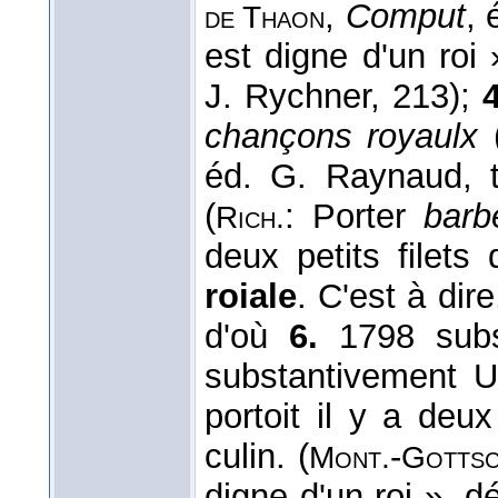
,
Comput
, 
de Thaon
est digne d'un roi 
J. Rychner, 213);
4
chançons royaulx
éd. G. Raynaud, t
(
: Porter
bar
Rich.
deux petits filet
roiale
. C'est à di
d'où
6.
1798 sub
substantivement 
portoit il y a deu
culin. (
-
Mont.
Gottsc
digne d'un roi », d