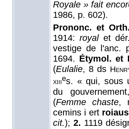
Royale » fait encor
1986
, p. 602).
Prononc. et Orth.
1914:
royal
et dér
vestige de l'anc. 
1694.
Étymol. et H
(
Eulalie
, 8 ds
Hen
e
s. « qui, sous
xiii
du gouvernement,
(
Femme chaste
, 
cemins i ert
roiaus
cit.
);
2.
1119 désign