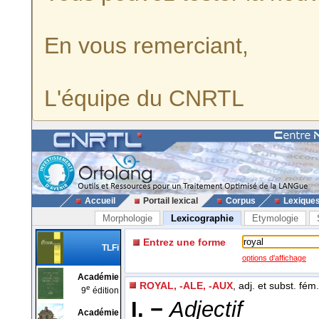
En vous remerciant,
L'équipe du CNRTL
Accueil
Portail lexical
Corpus
Lexique
Morphologie
Lexicographie
Etymologie
Entrez une forme
TLFi
options d'affichage
Académie
ROYAL, -ALE, -AUX
, adj. et subst. fém.
e
9
édition
I. −
Adjectif
Académie