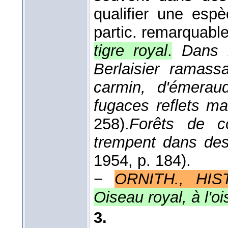
qualifier une esp
partic. remarquable 
tigre royal
.
Dans 
Berlaisier ramass
carmin, d'émeraud
fugaces reflets m
258).
Forêts de c
trempent dans de
1954
, p. 184).
−
ORNITH., HI
Oiseau royal, à l'o
3.