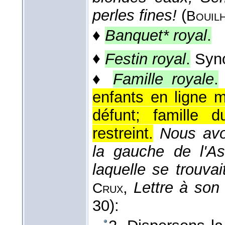
perles fines!
(
Bouil
♦
Banquet* royal
.
♦
Festin royal
.
Syn
♦
Famille royale
.
enfants en ligne m
défunt; famille 
restreint.
Nous avo
la gauche de l'As
laquelle se trouvai
,
Lettre à son
Crux
30):