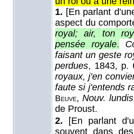
un roi ou à une rein
1.
[En parlant d'un
aspect du comporte
royal; air, ton ro
pensée royale
.
C
faisant un geste ro
perdues
, 1843
, p.
royaux, j'en convie
faute si j'entends
,
Nouv. lundis
Beuve
de Proust.
2.
[En parlant d'
souvent dans des