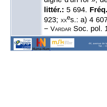
littér.:
5 694.
Fréq. 
e
923;
s.: a) 4 60
xx
−
Soc. pol. 
Vardar
44, avenue de l
Tél. : 