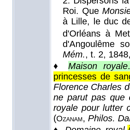
2. Dispersons l
Roi. Que
Monsie
à Lille, le duc 
d'Orléans à Me
d'Angoulême so
Mém.
, t. 2
, 1848
♦
Maison royale
princesses de sang
Florence Charles de 
ne parut pas que 
royale pour lutter 
(
,
Philos. Da
Ozanam
♦
Domaine royal
.