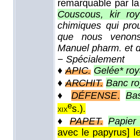
remarquable par la t
Couscous, kir roy
chimiques qui pro
que nous venons
Manuel pharm. et d
−
Spécialement
♦
APIC.
Gelée* roy
♦
ARCHIT.
Banc ro
♦
DÉFENSE
.
Bas
e
s.
).
xix
♦
PAPET.
Papier 
avec le papyrus] le 