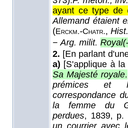
373).
P. méton., inv
ayant ce type de 
Allemand étaient e
(
-
,
Hist
Erckm.
Chatr.
−
Arg. milit.
Royal(
2.
[En parlant d'une
a)
[S'applique à la
Sa Majesté royale
.
prémices et l
correspondance du
la femme du Ga
perdues
, 1839
, p.
un courrier avec 