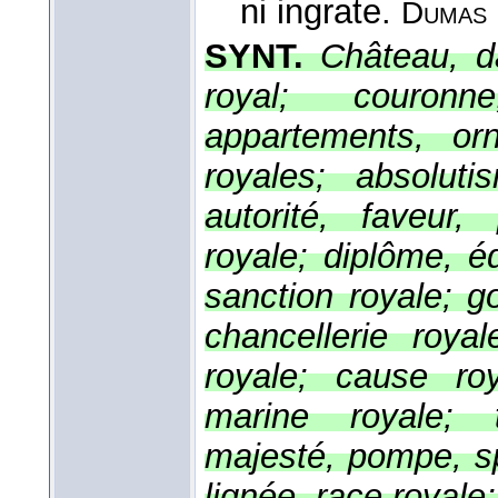
ni ingrate.
Dumas
SYNT.
Château, da
royal; couronn
appartements, or
royales; absoluti
autorité, faveur,
royale; diplôme, éd
sanction royale; g
chancellerie roya
royale; cause roy
marine royale; t
majesté, pompe, sp
lignée, race royale