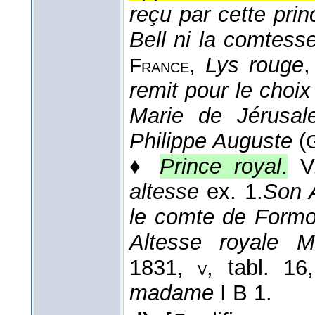
reçu par cette pri
Bell ni la comtess
,
Lys rouge
,
France
remit pour le choix
Marie de Jérusale
Philippe Auguste
(
♦
Prince royal
.
V
altesse
ex. 1.
Son 
le comte de Formo
Altesse royale M
1831
,
, tabl. 16
v
madame
I B 1.