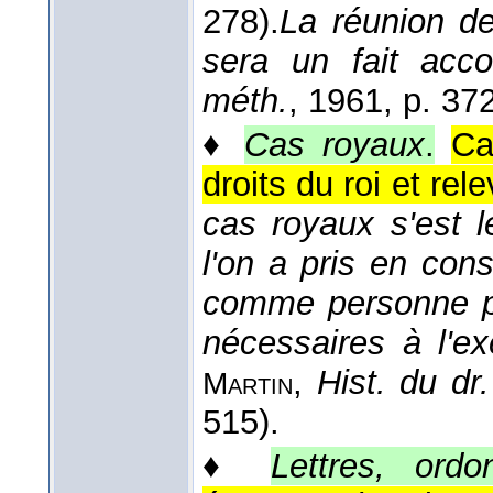
278).
La réunion d
sera un fait acc
méth.
, 1961
, p. 372
♦
Cas royaux
.
Ca
droits du roi et re
cas royaux s'est 
l'on a pris en cons
comme personne pri
nécessaires à l'ex
,
Hist. du dr. 
Martin
515).
♦
Lettres, ord