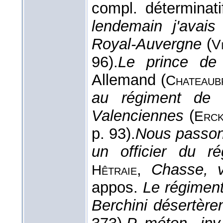
compl. déterminati
lendemain j'avais
Royal-Auvergne
(
V
96).
Le prince de
Allemand (
Chateaub
au régiment de 
Valenciennes
(
Erck
p. 93).
Nous passons
un officier du r
,
Chasse, v
Hêtraie
appos.
Le régiment
Berchini désertère