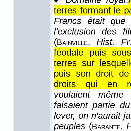
terres formant le p
Francs était que 
l'exclusion des fi
(
,
Hist. Fr
Bainville
féodale puis sou
terres sur lesquel
puis son droit de
droits qui en re
voulaient même 
faisaient partie d
lever, on n'aurait
peuples
(
,
H
Barante