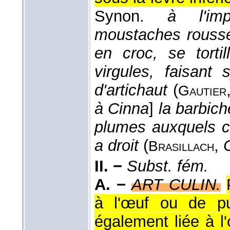
Synon.
à l'imp
moustaches rousse
en croc, se tort
virgules, faisant
d'artichaut
(
Gautier
à Cinna
]
la barbich
plumes auxquels c
a droit
(
,
Brasillach
II. −
Subst. fém.
A. −
ART CULIN.
à l'œuf ou de pu
également liée à l