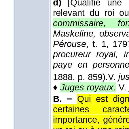
d)
[Qualifie une
relevant du roi ou
commissaire, fon
Maskeline, observ
Pérouse
, t. 1
, 179
procureur royal, 
paye en personne
1888
, p. 859).
V.
jus
♦
Juges royaux
.
V.
B. −
Qui est dign
certaines caract
importance, généro