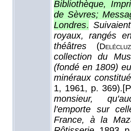
Bibliothèque, Impr
de Sèvres; Messag
Londres
.
Suivaient
royaux, rangés e
théâtres
(
Delécluz
collection du Mus
(fondé en 1809) eu
minéraux constitu
1
, 1961
, p. 369).
[P
monsieur, qu'auc
l'emporte sur cel
France, à la Maz
Rôtisserie
, 1893
, p