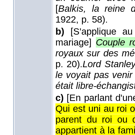
[
Balkis, la reine
1922
, p. 58).
b)
[S'applique au
mariage]
Couple r
royaux sur des méd
p. 20).
Lord Stanley
le voyait pas veni
était libre-échangis
c)
[En parlant d'une
Qui est uni au roi o
parent du roi ou 
appartient à la fami