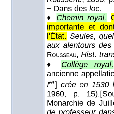
−
Dans des
loc.
♦
Chemin royal
.
importante et dont
l'État.
Seules, que
aux alentours des 
,
Hist. tran
Rousseau
♦
Collège royal
.
ancienne appellati
er
I
]
crée en 1530 l
1960
, p. 15).
[So
Monarchie de Juill
de professeur dans