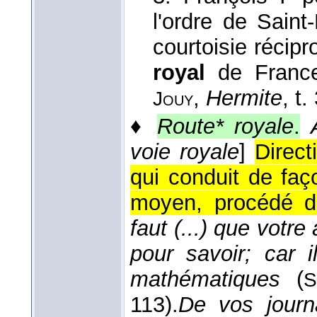
l'ordre de Saint
courtoisie récipr
royal
de France
,
Hermite
, t.
Jouy
♦
Route* royale
.
voie royale
]
Direct
qui conduit de faç
moyen, procédé dire
faut (...) que votre
pour savoir; car 
mathématiques
(
S
113).
De vos journ