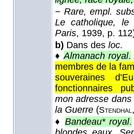
−
Rare, empl. subs
Le catholique, le 
Paris
, 1939
, p. 112
b)
Dans des
loc.
♦
Almanach royal
.
membres de la fami
souveraines d'E
fonctionnaires pub
mon adresse dans l
la Guerre
(
Stendhal
♦
Bandeau* royal
.
blondes eaux, Se