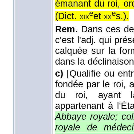
émanant du roi, or
e
e
(
Dict.
et
s.
).
xix
xx
Rem.
Dans ces deux
c'est l'adj. qui pré
calquée sur la fo
dans la déclinaison
c)
[Qualifie ou ent
fondée par le roi, 
du roi, ayant l
appartenant à l'Éta
Abbaye royale; col
royale de médeci