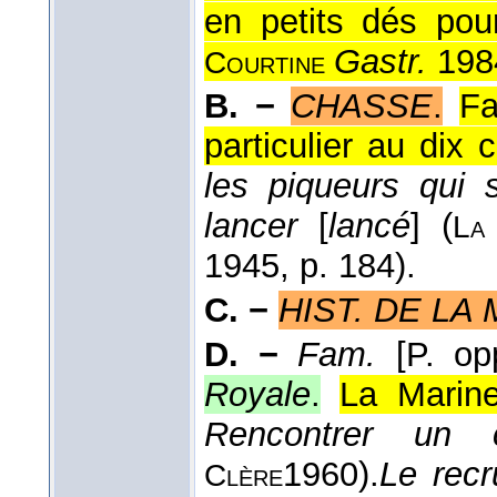
en petits dés pour
Gastr.
198
Courtine
B. −
CHASSE
.
Fa
particulier au dix c
les piqueurs qui 
lancer
[
lancé
] (
La
1945
, p. 184).
C. −
HIST. DE LA
D. −
Fam.
[P. o
Royale
.
La Marine
Rencontrer un
1960
).
Le recr
Clère