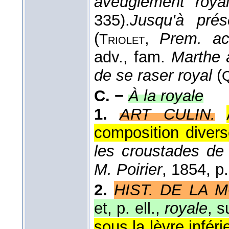
aveuglement roya
335).
Jusqu'à prés
(
,
Prem. ac
Triolet
adv., fam.
Marthe 
de se raser royal
(
C. −
À la royale
1.
ART CULIN.
composition divers
les croustades de 
M. Poirier
, 1854
, p
2.
HIST. DE LA 
et, p. ell.,
royale
, s
sous la lèvre infér