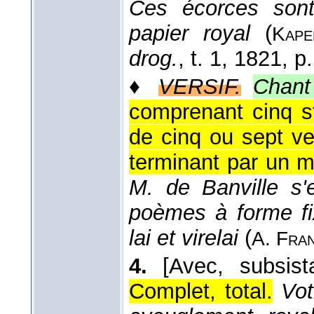
Ces écorces son
papier royal
(
Kape
drog.
, t. 1
, 1821
, p
♦
VERSIF.
Chant
comprenant cinq s
de cinq ou sept ve
terminant par un m
M. de Banville s'
poèmes à forme fix
lai et virelai
(
A. Fra
4.
[Avec, subsist
Complet, total.
Vot