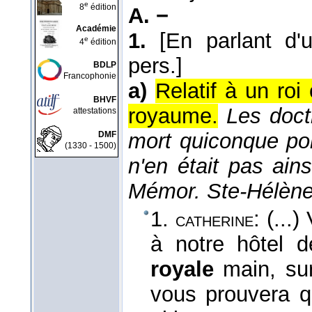
e
8
édition
A. −
Académie
1.
[En parlant d
e
4
édition
pers.]
BDLP
Francophonie
a)
Relatif à un roi
BHVF
royaume.
Les doct
attestations
mort quiconque por
DMF
(1330 - 1500)
n'en était pas ains
Mémor. Ste-Hélèn
1.
: (...
catherine
à notre hôtel 
royale
main, sur
vous prouvera 