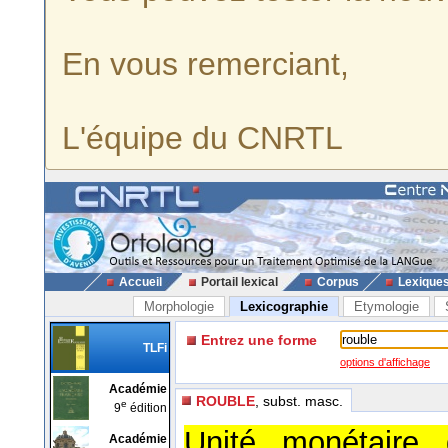
En vous remerciant,
L'équipe du CNRTL
Accueil
Portail lexical
Corpus
Lexique
Morphologie
Lexicographie
Etymologie
Entrez une forme
TLFi
options d'affichage
Académie
ROUBLE
, subst. masc.
e
9
édition
Unité monétaire 
Académie