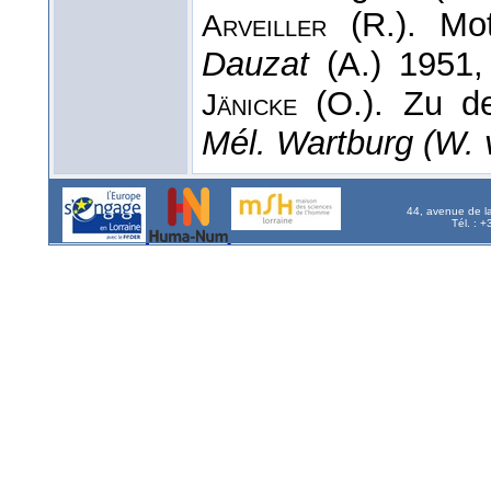
(R.). Mot
Arveiller
Dauzat
(A.) 1951,
(O.). Zu de
Jänicke
Mél. Wartburg (W. 
44, avenue de l
Tél. : 