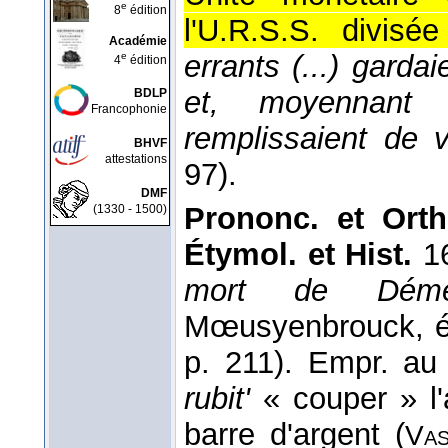
e
8
édition
l'U.R.S.S. divisé
Académie
errants (...) gardaie
e
4
édition
et, moyennant
BDLP
Francophonie
remplissaient de 
BHVF
attestations
97).
DMF
Prononc. et Orth
(1330 - 1500)
Étymol. et Hist.
16
mort de Démét
Mœusyenbrouck, é
p. 211). Empr. au
rubit'
« couper » l'
barre d'argent (
Va