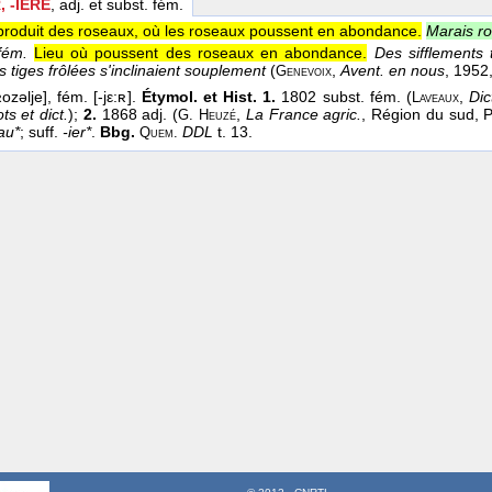
 -IÈRE
, adj. et subst. fém.
produit des roseaux, où les roseaux poussent en abondance.
Marais ro
fém.
Lieu où poussent des roseaux en abondance.
Des sifflements 
s tiges frôlées s'inclinaient souplement
(
,
Avent. en nous
, 1952
Genevoix
ozəlje], fém. [-jε:ʀ].
Étymol. et Hist. 1.
1802 subst. fém. (
,
Dic
Laveaux
ts et dict.
);
2.
1868 adj. (
,
La France agric.
, Région du sud, P
G. Heuzé
au*
; suff.
-ier*
.
Bbg.
DDL
t. 13.
Quem.