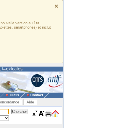
×
e nouvelle version au
1er
ablettes, smartphones) et inclut
Outils
Contact
oncordance
Aide