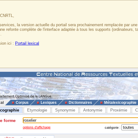
u CNRTL,
services, la version actuelle du portail sera prochainement remplacée par un
 une refonte complète de l'interface adaptée à tous les supports (ordinateurs, t
.
ion ici :
Portail lexical
cal
Corpus
Lexiques
Dictionnaires
Métalexicographie
icographie
Etymologie
Synonymie
Antonymie
Proxémie
C
ne forme
options d'affichage
catégorie :