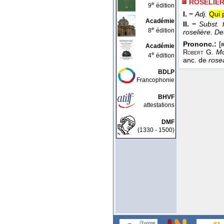
ROSELIER,
e
9
édition
I. −
Adj.
Qui 
Académie
II. −
Subst. 
e
8
édition
roselière. De
Prononc.:
[ʀ
Académie
G.
Mo
Robert
e
4
édition
anc. de
rose
BDLP
Francophonie
BHVF
attestations
DMF
(1330 - 1500)