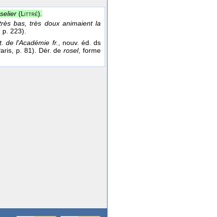
selier
(
).
Littré
très bas, très doux animaient la
, p. 223).
t. de l'Académie fr.
, nouv. éd. ds
aris, p. 81). Dér. de
rosel
, forme