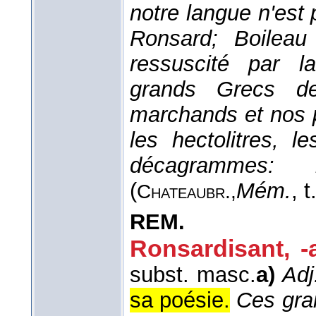
notre langue n'est p
Ronsard; Boileau
ressuscité par la
grands Grecs de
marchands et nos 
les hectolitres, l
décagrammes: 
(
Mém.
, t
Chateaubr.,
REM.
Ronsardisant, -
subst. masc.
a)
Adj
sa poésie.
Ces gra