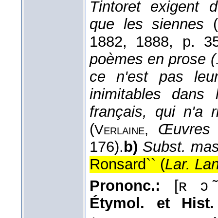
Tintoret exigent 
que les siennes
(
1882
, 1888
, p. 35
poèmes en prose (...
ce n'est pas leu
inimitables dans 
français, qui n'a 
(
Œuvres p
Verlaine,
176).
b)
Subst. mas
Ronsard`` (
Lar. Lan
Prononc.:
[ʀ ɔ ̃
Étymol. et Hist.