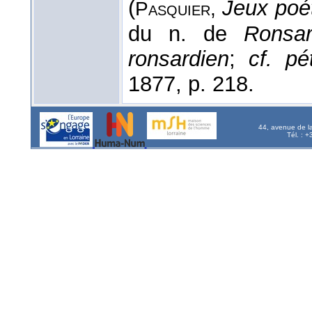
(
Jeux poé
Pasquier,
du n. de
Ronsa
ronsardien
;
cf. pé
1877, p. 218.
44, avenue de l
Tél. : 