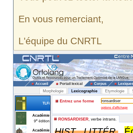
En vous remerciant,
L'équipe du CNRTL
Accueil
Portail lexical
Corpus
Lexique
Morphologie
Lexicographie
Etymologie
Entrez une forme
TLFi
options d'affichage
Académie
RONSARDISER
, verbe intrans.
e
9
édition
HIST. LITTÉR.
É
Académie