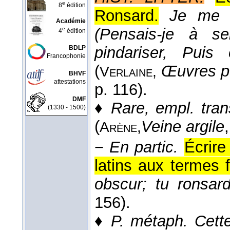
e
8
édition
Ronsard.
Je me s
Académie
(Pensais-je à s
e
4
édition
pindariser, Puis
BDLP
Francophonie
(
Œuvres p
Verlaine,
BHVF
attestations
p. 116).
DMF
♦
Rare, empl. tran
(1330 - 1500)
(
Veine argile
Arène,
−
En partic.
Écrire
latins aux termes f
obscur; tu ronsard
156).
♦
P. métaph.
Cett