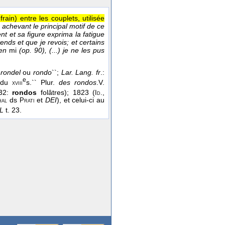
ain) entre les couplets, utilisée
 achevant le principal motif de ce
t et sa figure exprima la fatigue
ends et que je revois; et certains
 en
mi
(op. 90), (...) je ne les pus
rondel
ou
rondo
``;
Lar. Lang. fr
.:
e
 du
s.`` Plur.
des rondos
.V.
xviii
132:
rondos
folâtres); 1823 (
,
Id.
ds
et
DEI
), et celui-ci au
hal
Prati
L
t. 23.