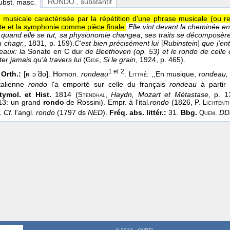
RONDO.
, substantif
subst. masc.
musicale caractérisée par la répétition d'une phrase musicale (ou refr
te et la symphonie comme pièce finale.
Elle vint devant la cheminée en
 quand elle se tut, sa physionomie changea, ses traits se décomposèren
 chagr.
, 1831
, p. 159).
C'est bien précisément lui
[
Rubinstein
]
que j'ent
eaux: la
Sonate en C dur
de Beethoven (op. 53) et le rondo de celle
er jamais qu'à travers lui
(
,
Si le grain
, 1924
, p. 465).
Gide
1 et 2
 Orth.:
[ʀ ɔ ̃do]. Homon.
rondeau
.
: ,,En musique,
rondeau, 
Littré
italienne
rondo
l'a emporté sur celle du français
rondeau
à partir
tymol. et Hist.
1814 (
,
Haydn, Mozart et Métastase
, p. 
Stendhal
113: un grand
rondo
de Rossini). Empr. à l'ital.
rondo
(1826, P.
Lichtent
*.
Cf.
l'angl.
rondo
(1797 ds
NED
).
Fréq. abs. littér.:
31.
Bbg.
DD
Quem.