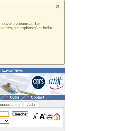
×
e nouvelle version au
1er
ablettes, smartphones) et inclut
Outils
Contact
oncordance
Aide