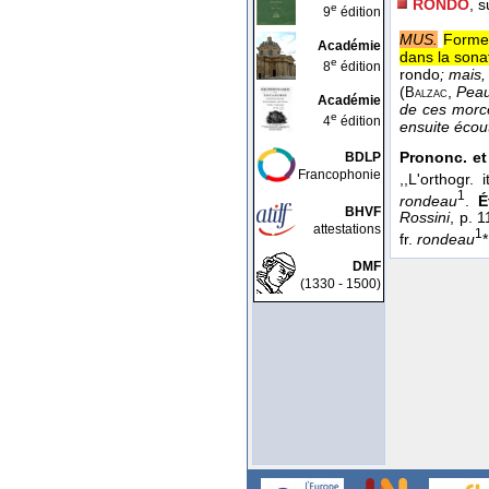
RONDO
, 
e
9
édition
MUS.
Forme 
Académie
dans la sona
e
8
édition
rondo
; mais,
(
,
Peau
Balzac
Académie
de ces morc
e
4
édition
ensuite écout
Prononc. et
BDLP
Francophonie
,,L'orthogr. 
1
rondeau
.
É
BHVF
Rossini
, p. 
attestations
1
fr.
rondeau
DMF
(1330 - 1500)