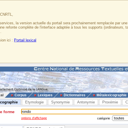
u CNRTL,
services, la version actuelle du portail sera prochainement remplacée par un
 une refonte complète de l'interface adaptée à tous les supports (ordinateurs, t
.
ion ici :
Portail lexical
cal
Corpus
Lexiques
Dictionnaires
Métalexicographie
icographie
Etymologie
Synonymie
Antonymie
Proxémie
C
ne forme
options d'affichage
catégorie :